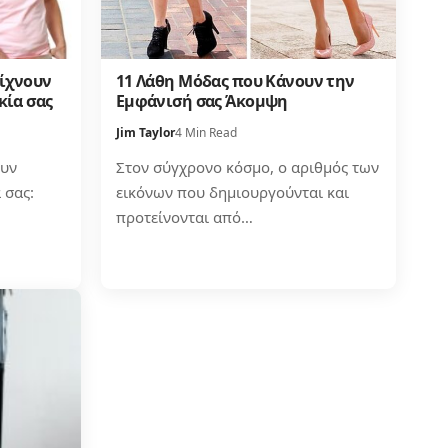
είχνουν
11 Λάθη Μόδας που Κάνουν την
κία σας
Εμφάνισή σας Άκομψη
Jim Taylor
4 Min Read
ουν
Στον σύγχρονο κόσμο, ο αριθμός των
 σας:
εικόνων που δημιουργούνται και
προτείνονται από…