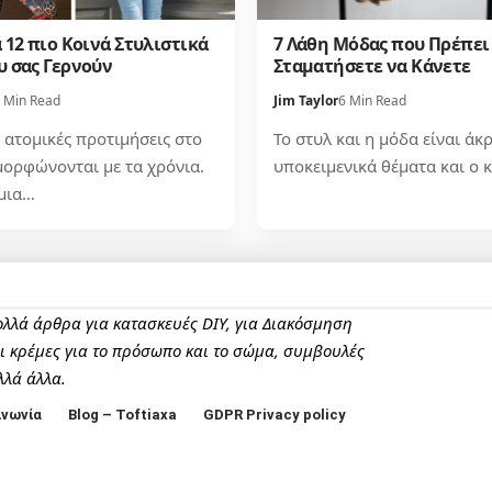
 12 πιο Κοινά Στυλιστικά
7 Λάθη Μόδας που Πρέπει
υ σας Γερνούν
Σταματήσετε να Κάνετε
 Min Read
Jim Taylor
6 Min Read
 ατομικές προτιμήσεις στο
Το στυλ και η μόδα είναι άκ
μορφώνονται με τα χρόνια.
υποκειμενικά θέματα και ο 
μια…
πολλά άρθρα για κατασκευές DIY, για Διακόσμηση
αι κρέμες για το πρόσωπο και το σώμα, συμβουλές
λλά άλλα.
ινωνία
Blog – Toftiaxa
GDPR Privacy policy