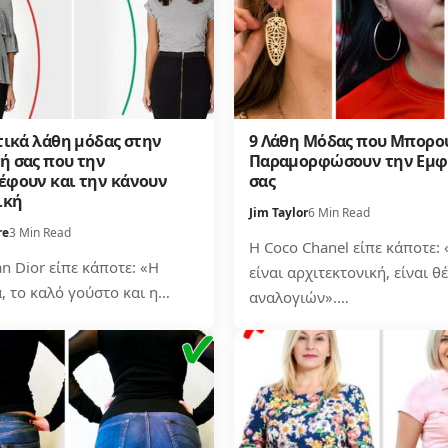
τικά λάθη μόδας στην
9 Λάθη Μόδας που Μπορο
ή σας που την
Παραμορφώσουν την Εμφ
έφουν και την κάνουν
σας
ική
Jim Taylor
6 Min Read
re
3 Min Read
Η Coco Chanel είπε κάποτε:
an Dior είπε κάποτε: «Η
είναι αρχιτεκτονική, είναι θ
, το καλό γούστο και η…
αναλογιών».…