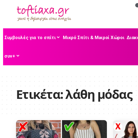
Συμβουλές για το σπίτι
Μικρό Σπίτι & Μικροί Χώροι
Διακ
συν+
Ετικέτα:
λάθη μόδας