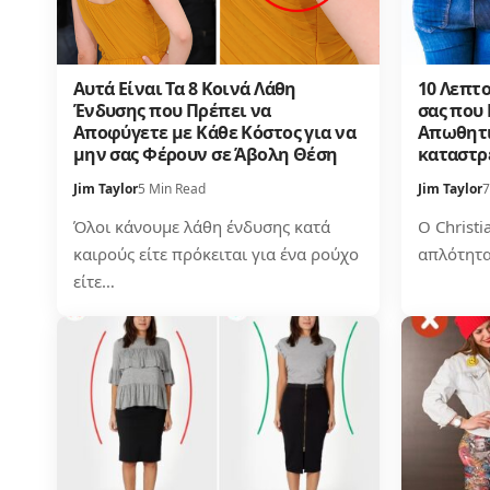
Αυτά Είναι Τα 8 Κοινά Λάθη
10 Λεπτ
Ένδυσης που Πρέπει να
σας που
Αποφύγετε με Κάθε Κόστος για να
Απωθητι
μην σας Φέρουν σε Άβολη Θέση
καταστρ
Jim Taylor
5 Min Read
Jim Taylor
7
Όλοι κάνουμε λάθη ένδυσης κατά
Ο Christi
καιρούς είτε πρόκειται για ένα ρούχο
απλότητα
είτε…