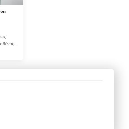
 να
ρως
καθένας…