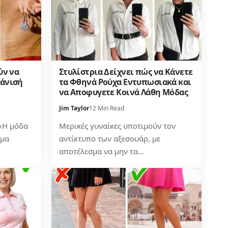
ύν να
Στυλίστρια Δείχνει πώς να Κάνετε
άνισή
τα Φθηνά Ρούχα Εντυπωσιακά και
να Αποφυγετε Κοινά Λάθη Μόδας
Jim Taylor
12 Min Read
 «Η μόδα
Μερικές γυναίκες υποτιμούν τον
έμα
αντίκτυπο των αξεσουάρ, με
αποτέλεσμα να μην τα…