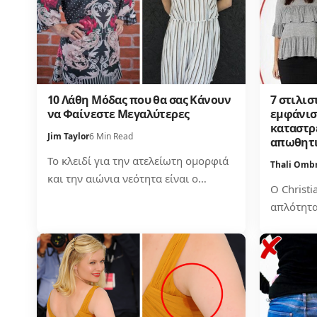
10 Λάθη Μόδας που θα σας Κάνουν
7 στιλισ
να Φαίνεστε Μεγαλύτερες
εμφάνισ
καταστρ
Jim Taylor
6 Min Read
απωθητ
Το κλειδί για την ατελείωτη ομορφιά
Thali Omb
και την αιώνια νεότητα είναι ο…
Ο Christi
απλότητα