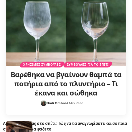
ΧΡΉΣΙΜΕΣ ΣΥΜΒΟΥΛΈΣ
ΣΥΜΒΟΥΛΈΣ ΓΙΑ ΤΟ ΣΠΊΤΙ
Βαρέθηκα να βγαίνουν θαμπά τα
ποτήρια από το πλυντήριο – Τι
έκανα και σώθηκα
Thali Ombre
4 Min Read
Αυγά κατσαρίδας στο σπίτι: Πώς να τα αναγνωρίσετε και σε ποια
σημεία πρέπει να ψάξετε