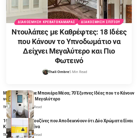
ΔΙΑΚΌΣΜΗΣΗ ΚΡΕΒΑΤΟΚΆΜΑΡΑΣ
ΔΙΑΚΌΣΜΗΣΗ ΣΠΙΤΙΟΎ
Ντουλάπες με Καθρέφτες: 18 Ιδέες
που Κάνουν το Υπνοδωμάτιο να
Δείχνει Μεγαλύτερο και Πιο
Φωτεινό
Thali Ombre
5 Min Read
Μικρό Μπάνιο με Μπανιέρα Μέσα; 70 Έξυπνες Ιδέες που το Κάνουν
να Δείχνει Πολύ Μεγαλύτερο
Thali Ombre
5 Min Read
103 Δίχρωμες Κουζίνες που Αποδεικνύουν ότι Δύο Χρώματα Είναι
Καλύτερα από Ένα
Thali Ombre
4 Min Read