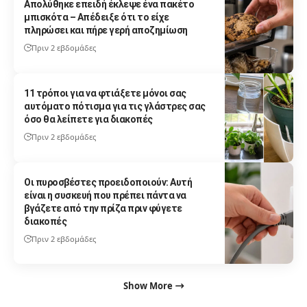
Απολύθηκε επειδή έκλεψε ένα πακέτο
μπισκότα – Απέδειξε ότι το είχε
πληρώσει και πήρε γερή αποζημίωση
Πριν 2 εβδομάδες
11 τρόποι για να φτιάξετε μόνοι σας
αυτόματο πότισμα για τις γλάστρες σας
όσο θα λείπετε για διακοπές
Πριν 2 εβδομάδες
Οι πυροσβέστες προειδοποιούν: Αυτή
είναι η συσκευή που πρέπει πάντα να
βγάζετε από την πρίζα πριν φύγετε
διακοπές
Πριν 2 εβδομάδες
Show More