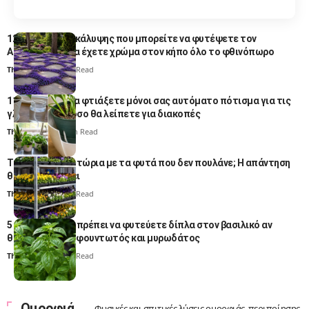
12 φυτά εδαφοκάλυψης που μπορείτε να φυτέψετε τον
Αύγουστο για να έχετε χρώμα στον κήπο όλο το φθινόπωρο
Thali Ombre
7 Min Read
11 τρόποι για να φτιάξετε μόνοι σας αυτόματο πότισμα για τις
γλάστρες σας όσο θα λείπετε για διακοπές
Thali Ombre
11 Min Read
Τι κάνουν τα φυτώρια με τα φυτά που δεν πουλάνε; Η απάντηση
θα σας εκπλήξει
Thali Ombre
4 Min Read
5 φυτά που δεν πρέπει να φυτεύετε δίπλα στον βασιλικό αν
θέλετε να γίνει φουντωτός και μυρωδάτος
Thali Ombre
5 Min Read
Ομορφιά
Φυσικές και σπιτικές λύσεις ομορφιάς, περιποίησης