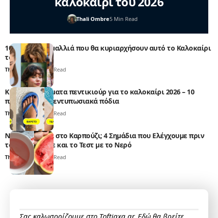
καλοκαίρι του 2026
Thali Ombre
5 Min Read
10 τάσεις στα μαλλιά που θα κυριαρχήσουν αυτό το Καλοκαίρι
του 2026
Thali Ombre
4 Min Read
Κυρίαρχα χρώματα πεντικιούρ για το καλοκαίρι 2026 – 10
προτάσεις για εντυπωσιακά πόδια
Thali Ombre
4 Min Read
Νιτρικά Άλατα στο Καρπούζι; 4 Σημάδια που Ελέγχουμε πριν
το Αγοράσουμε και το Τεστ με το Νερό
Thali Ombre
5 Min Read
Σας καλωσορίζουμε στο Toftiaxa.gr. Εδώ θα βρείτε