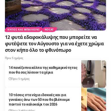
ΚΉΠΟΣ ΚΑΙ ΜΠΑΛΚΌΝΙ
NOCAT
12 φυτά εδαφοκάλυψης που μπορείτε να
φυτέψετε τον Αύγουστο για να έχετε χρώμα
στον κήπο όλο το φθινόπωρο
Πριν 5 ημέρες
14 πανέξυπνα κόλπα της καθημερινότητας
που θα σας λύσουν τα χέρια
Πριν 5 ημέρες
10 τάσεις στα νύχια ιδανικές και για
γυναίκες άνω των 50 που θα βλέπουμε
παντού το καλοκαίρι του 2026
Πριν 2 εβδομάδες