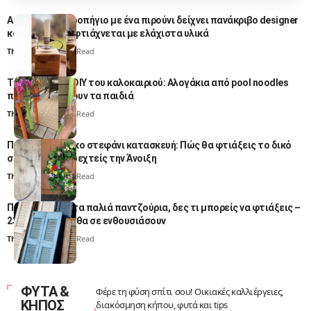
Αυτό το DIY κηροπήγιο με ένα πιρούνι δείχνει πανάκριβο designer
κομμάτι, αλλά φτιάχνεται με ελάχιστα υλικά
Thali Ombre
3 Min Read
Το πιο εύκολο DIY του καλοκαιριού: Αλογάκια από pool noodles
που ξετρελαίνουν τα παιδιά
Thali Ombre
3 Min Read
Πρωτομαγιάτικο στεφάνι κατασκευή: Πώς θα φτιάξεις το δικό
σου για να υποδεχτείς την Άνοιξη
Thali Ombre
4 Min Read
Πριν πετάξεις τα παλιά παντζούρια, δες τι μπορείς να φτιάξεις –
23+1 ιδέες που θα σε ενθουσιάσουν
Thali Ombre
3 Min Read
ΦΥΤΑ &
Φέρε τη φύση σπίτι σου! Οικιακές καλλιέργειες,
ΚΗΠΟΣ
διακόσμηση κήπου, φυτά και tips