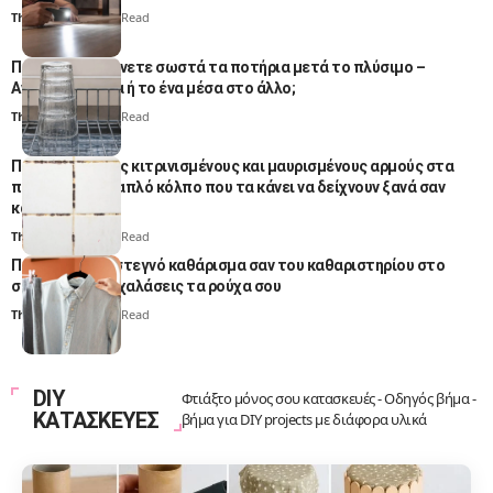
Thali Ombre
4 Min Read
Πώς να στεγνώνετε σωστά τα ποτήρια μετά το πλύσιμο –
Ανάποδα, όρθια ή το ένα μέσα στο άλλο;
Thali Ombre
4 Min Read
Πες αντίο στους κιτρινισμένους και μαυρισμένους αρμούς στα
πλακάκια – Το απλό κόλπο που τα κάνει να δείχνουν ξανά σαν
καινούρια
Thali Ombre
3 Min Read
Πώς να κάνεις στεγνό καθάρισμα σαν του καθαριστηρίου στο
σπίτι χωρίς να χαλάσεις τα ρούχα σου
Thali Ombre
3 Min Read
DIY
Φτιάξτο μόνος σου κατασκευές - Οδηγός βήμα -
ΚΑΤΑΣΚΕΥΕΣ
βήμα για DIY projects με διάφορα υλικά