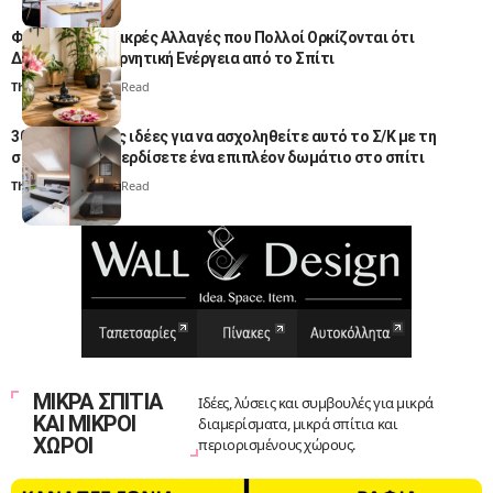
Φενγκ Σούι: 5 Μικρές Αλλαγές που Πολλοί Ορκίζονται ότι
Διώχνουν την Αρνητική Ενέργεια από το Σπίτι
Thali Ombre
5 Min Read
30 δημιουργικές ιδέες για να ασχοληθείτε αυτό το Σ/Κ με τη
σοφίτα και να κερδίσετε ένα επιπλέον δωμάτιο στο σπίτι
Thali Ombre
6 Min Read
ΜΙΚΡΑ ΣΠΙΤΙΑ
Ιδέες, λύσεις και συμβουλές για μικρά
ΚΑΙ ΜΙΚΡΟΙ
διαμερίσματα, μικρά σπίτια και
ΧΩΡΟΙ
περιορισμένους χώρους.