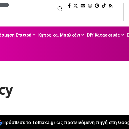
όσμηση Σπιτιού
Κήπος και Μπαλκόνι
DIY Κατασκευές
cy
Πρόσθεσε το Toftiaxa.gr ως προτεινόμενη πηγή στη Goog