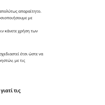
 απολύτως απαραίτητο.
μοσιοποιήσουμε με
ριν κάνετε χρήση των
χεδιαστεί έτσι ώστε να
στών, με τις
ιατί τις