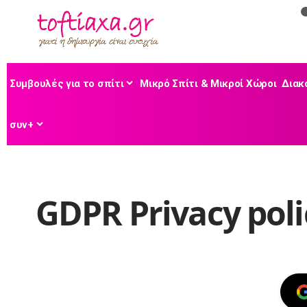
Συμβουλές για το σπίτι
Μικρό Σπίτι & Μικροί Χώροι
Διακ
συν+
GDPR Privacy poli