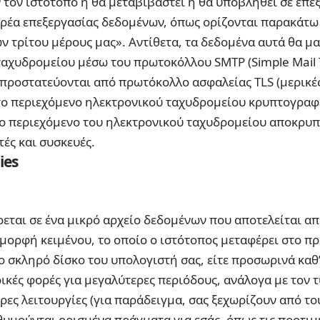
 τον ιστότοπο ή θα μεταβιβαστεί ή θα υποβληθεί σε επε
ρέα επεξεργασίας δεδομένων, όπως ορίζονται παρακάτω
 τρίτου μέρους μας». Αντίθετα, τα δεδομένα αυτά θα μα
αχυδρομείου μέσω του πρωτοκόλλου SMTP (Simple Mail Tr
 προστατεύονται από πρωτόκολλο ασφαλείας TLS (μερικέ
 το περιεχόμενο ηλεκτρονικού ταχυδρομείου κρυπτογραφ
Το περιεχόμενο του ηλεκτρονικού ταχυδρομείου αποκρυπ
ές και συσκευές.
ies
εται σε ένα μικρό αρχείο δεδομένων που αποτελείται απ
μορφή κειμένου, το οποίο ο ιστότοπος μεταφέρει στο 
ο σκληρό δίσκο του υπολογιστή σας, είτε προσωρινά καθ’
ρικές φορές για μεγαλύτερες περιόδους, ανάλογα με τον τ
ρες λειτουργίες (για παράδειγμα, σας ξεχωρίζουν από το
θυμούνται ορισμένα πράγματα για εσάς, όπως τις προτιμή