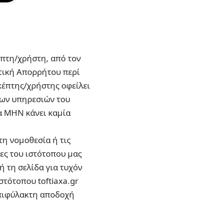
έπτη/χρήστη, από τον
ιτική Απορρήτου περί
κέπτης/χρήστης οφείλει
 των υπηρεσιών του
να ΜΗΝ κάνει καμία
τη νομοθεσία ή τις
τες του ιστότοπου μας
ή τη σελίδα για τυχόν
τότοπου toftiaxa.gr
επιφύλακτη αποδοχή