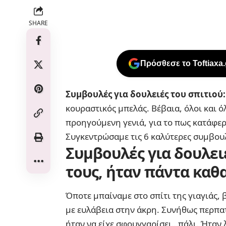
SHARE
Πρόσθεσε το Toftiaxa
Συμβουλές για δουλειές του σπιτιού
κουραστικός μπελάς. Βέβαια, όλοι και ό
προηγούμενη γενιά, για το πως κατάφερν
Συγκεντρώσαμε τις 6 καλύτερες συμβουλ
Συμβουλές για δουλειέ
τους, ήταν πάντα καθ
Όποτε μπαίναμε στο σπίτι της γιαγιάς,
με ευλάβεια στην άκρη. Συνήθως περπατ
ήταν να είχε σφουγγαρίσει…πάλι. Ήταν λ