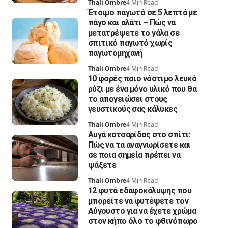
Thali Ombre
4 Min Read
Έτοιμο παγωτό σε 5 λεπτά με
πάγο και αλάτι – Πώς να
μετατρέψετε το γάλα σε
σπιτικό παγωτό χωρίς
παγωτομηχανή
Thali Ombre
4 Min Read
10 φορές ποιο νόστιμο λευκό
ρύζι με ένα μόνο υλικό που θα
το απογειώσει στους
γευστικούς σας κάλυκες
Thali Ombre
4 Min Read
Αυγά κατσαρίδας στο σπίτι:
Πώς να τα αναγνωρίσετε και
σε ποια σημεία πρέπει να
ψάξετε
Thali Ombre
4 Min Read
12 φυτά εδαφοκάλυψης που
μπορείτε να φυτέψετε τον
Αύγουστο για να έχετε χρώμα
στον κήπο όλο το φθινόπωρο