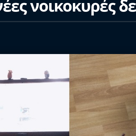
νέες νοικοκυρές δ