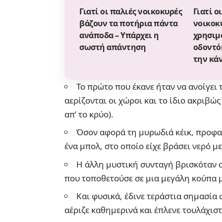
Γιατί οι παλιές νοικοκυρές
Γιατί ο
βάζουν τα ποτήρια πάντα
νοικοκ
ανάποδα – Υπάρχει η
χρησιμ
σωστή απάντηση
οδοντόκ
την κά
Το πρώτο που έκανε ήταν να ανοίγει 
αερίζονται οι χώροι και το ίδιο ακριβώς
απ’ το κρύο).
Όσον αφορά τη μυρωδιά κέικ, προφαν
ένα μπολ, στο οποίο είχε βράσει νερό 
Η άλλη μυστική συνταγή βρισκόταν σ
που τοποθετούσε σε μια μεγάλη κούπα 
Και φυσικά, έδινε τεράστια σημασία 
αέριζε καθημερινά και έπλενε τουλάχισ