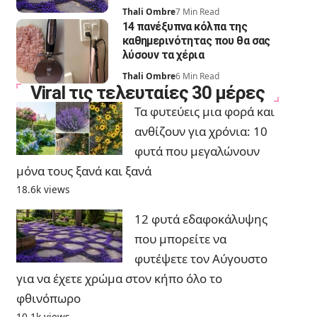
Thali Ombre
7 Min Read
14 πανέξυπνα κόλπα της
καθημερινότητας που θα σας
λύσουν τα χέρια
Thali Ombre
6 Min Read
Viral τις τελευταίες 30 μέρες
Τα φυτεύεις μια φορά και
ανθίζουν για χρόνια: 10
φυτά που μεγαλώνουν
μόνα τους ξανά και ξανά
18.6k views
12 φυτά εδαφοκάλυψης
που μπορείτε να
φυτέψετε τον Αύγουστο
για να έχετε χρώμα στον κήπο όλο το
φθινόπωρο
10.1k views