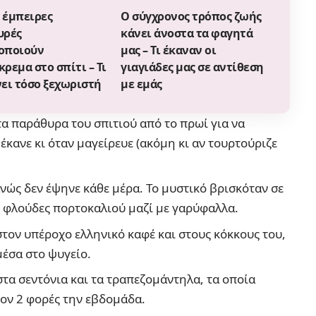
ι έμπειρες
Ο σύγχρονος τρόπος ζωής
υρές
κάνει άνοστα τα φαγητά
οποιούν
μας – Τι έκαναν οι
ρεμα στο σπίτι – Τι
γιαγιάδες μας σε αντίθεση
νει τόσο ξεχωριστή
με εμάς
τα παράθυρα του σπιτιού από το πρωί για να
 έκανε κι όταν μαγείρευε (ακόμη κι αν τουρτούριζε
ώς δεν έψηνε κάθε μέρα. Το μυστικό βρισκόταν σε
με φλούδες πορτοκαλιού μαζί με γαρύφαλλα.
τον υπέροχο ελληνικό καφέ και στους κόκκους του,
μέσα στο ψυγείο.
στα σεντόνια και τα τραπεζομάντηλα, τα οποία
τον 2 φορές την εβδομάδα.