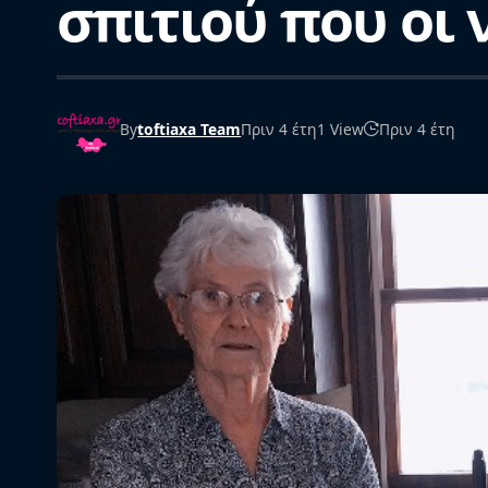
σπιτιού που οι 
By
toftiaxa Team
Πριν 4 έτη
1 View
Πριν 4 έτη