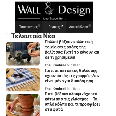
Τελευταία Νέα
Πολλοί βάζουν κολλητική
ταινία στις ρόδες της
βαλίτσας: Γιατί το κάνουν και
σε τι χρησιμεύει
Thali Ombre
4 Min Read
Γιατί οι πετσέτες θαλάσσης
έχουν αυτές τις γραμμές; Δεν
είναι μόνο για διακόσμηση
Thali Ombre
5 Min Read
Γιατί βάζουν αλουμινόχαρτο
κάτω από τις γλάστρες – Το
απλό κόλπο και τι προσφέρει
στα φυτά