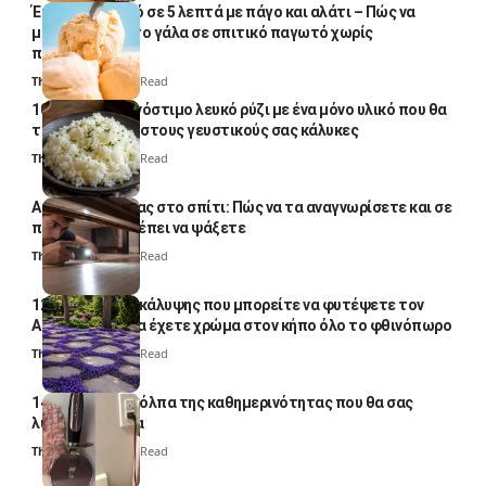
Έτοιμο παγωτό σε 5 λεπτά με πάγο και αλάτι – Πώς να
μετατρέψετε το γάλα σε σπιτικό παγωτό χωρίς
παγωτομηχανή
Thali Ombre
4 Min Read
10 φορές ποιο νόστιμο λευκό ρύζι με ένα μόνο υλικό που θα
το απογειώσει στους γευστικούς σας κάλυκες
Thali Ombre
4 Min Read
Αυγά κατσαρίδας στο σπίτι: Πώς να τα αναγνωρίσετε και σε
ποια σημεία πρέπει να ψάξετε
Thali Ombre
4 Min Read
12 φυτά εδαφοκάλυψης που μπορείτε να φυτέψετε τον
Αύγουστο για να έχετε χρώμα στον κήπο όλο το φθινόπωρο
Thali Ombre
7 Min Read
14 πανέξυπνα κόλπα της καθημερινότητας που θα σας
λύσουν τα χέρια
Thali Ombre
6 Min Read