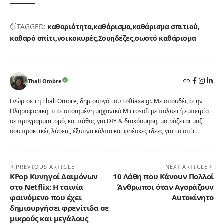
TAGGED:
καθαριότητα
καθάρισμα
καθάρισμα σπιτιού
καθαρό σπίτι
νοικοκυρές
Σουηδέζες
σωστό καθάρισμα
Thali Ombre
Γνώρισε τη Thali Ombre, δημιουργό του Toftiaxa.gr. Με σπουδές στην
Πληροφορική, πιστοποιημένη μηχανικό Microsoft με πολυετή εμπειρία
σε προγραμματισμό, και πάθος για DIY & διακόσμηση, μοιράζεται μαζί
σου πρακτικές λύσεις, έξυπνα κόλπα και φρέσκες ιδέες για το σπίτι.
PREVIOUS ARTICLE
NEXT ARTICLE
KPop Κυνηγοί Δαιμόνων
10 Λάθη που Κάνουν Πολλοί
στο Netflix: Η ταινία
Άνθρωποι όταν Αγοράζουν
φαινόμενο που έχει
Αυτοκίνητο
δημιουργήσει φρενίτιδα σε
μικρούς και μεγάλους