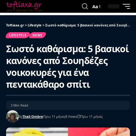
Aa
Toftiaxa.gr
>
Lifestyle
>
Σωστό καθάρισμα: 5 βασικοί κανόνες από Σουηδέζες νοικοκυρές για ένα πεντακάθαρο σπίτι
LIFESTYLE
NEWS
Σωστό καθάρισμα: 5 βασικοί
κανόνες από Σουηδέζες
νοικοκυρές για ένα
πεντακάθαρο σπίτι
3 Min Read
By
Thali Ombre
Πριν 11 μήνες
8 Views
Πριν 11 μήνες