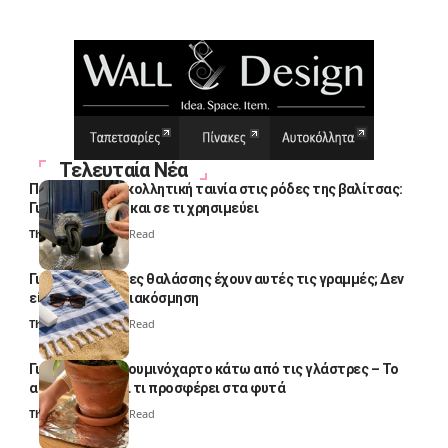
Τελευταία Νέα
Πολλοί βάζουν κολλητική ταινία στις ρόδες της βαλίτσας:
Γιατί το κάνουν και σε τι χρησιμεύει
Thali Ombre
4 Min Read
Γιατί οι πετσέτες θαλάσσης έχουν αυτές τις γραμμές; Δεν
είναι μόνο για διακόσμηση
Thali Ombre
5 Min Read
Γιατί βάζουν αλουμινόχαρτο κάτω από τις γλάστρες – Το
απλό κόλπο και τι προσφέρει στα φυτά
Thali Ombre
4 Min Read