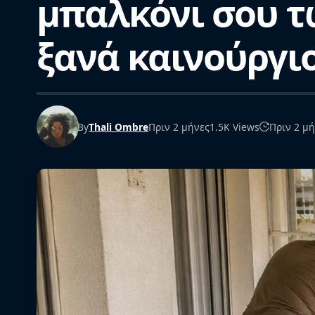
μπαλκόνι σου τ
ξανά καινούργι
By
Thali Ombre
Πριν 2 μήνες
1.5K Views
Πριν 2 μ