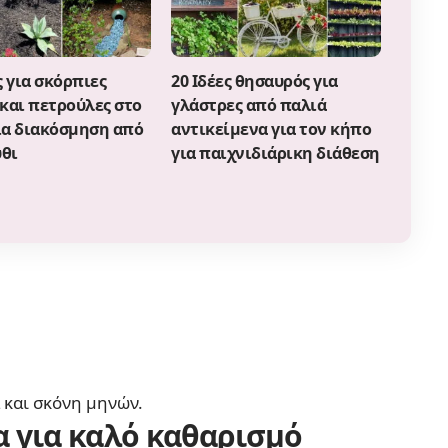
ς για σκόρπιες
20 Ιδέες θησαυρός για
και πετρούλες στο
γλάστρες από παλιά
ια διακόσμηση από
αντικείμενα για τον κήπο
θι
για παιχνιδιάρικη διάθεση
 και σκόνη μηνών.
 για καλό καθαρισμό