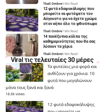
Thali Ombre
4 Min Read
12 φυτά εδαφοκάλυψης που
μπορείτε να φυτέψετε τον
Αύγουστο για να έχετε χρώμα
στον κήπο όλο το φθινόπωρο
Thali Ombre
7 Min Read
14 πανέξυπνα κόλπα της
καθημερινότητας που θα σας
λύσουν τα χέρια
Thali Ombre
6 Min Read
Viral τις τελευταίες 30 μέρες
Τα φυτεύεις μια φορά και
ανθίζουν για χρόνια: 10
φυτά που μεγαλώνουν
μόνα τους ξανά και ξανά
18.6k views
12 φυτά εδαφοκάλυψης
που μπορείτε να