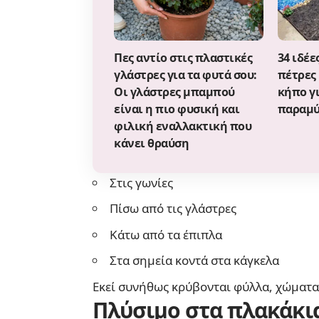
Πες αντίο στις πλαστικές
34 ιδέε
γλάστρες για τα φυτά σου:
πέτρες 
Οι γλάστρες μπαμπού
κήπο γ
είναι η πιο φυσική και
παραμύ
φιλική εναλλακτική που
κάνει θραύση
Στις γωνίες
Πίσω από τις γλάστρες
Κάτω από τα έπιπλα
Στα σημεία κοντά στα κάγκελα
Εκεί συνήθως κρύβονται φύλλα, χώματα
Πλύσιμο στα πλακάκια