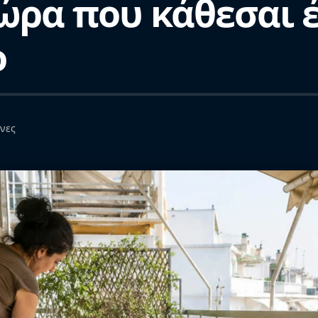
ώρα που κάθεσαι έ
ο
ήνες