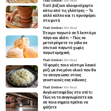
Thali Ombre
5 Min Read
Γιατί βάζουν αλουμινόχαρτο
κάτω από τις γλάστρες – Το
απλό κόλπο και τι προσφέρει
στα φυτά
Thali Ombre
4 Min Read
Έτοιμο παγωτό σε 5 λεπτά με
πάγο και αλάτι – Πώς να
μετατρέψετε το γάλα σε
σπιτικό παγωτό χωρίς
παγωτομηχανή
Thali Ombre
4 Min Read
10 φορές ποιο νόστιμο λευκό
ρύζι με ένα μόνο υλικό που θα
το απογειώσει στους
γευστικούς σας κάλυκες
Thali Ombre
4 Min Read
Αυγά κατσαρίδας στο σπίτι:
Πώς να τα αναγνωρίσετε και
σε ποια σημεία πρέπει να
ψάξετε