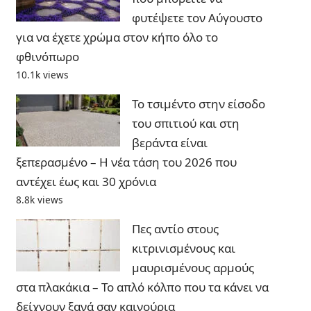
φυτέψετε τον Αύγουστο
για να έχετε χρώμα στον κήπο όλο το
φθινόπωρο
10.1k views
Το τσιμέντο στην είσοδο
του σπιτιού και στη
βεράντα είναι
ξεπερασμένο – Η νέα τάση του 2026 που
αντέχει έως και 30 χρόνια
8.8k views
Πες αντίο στους
κιτρινισμένους και
μαυρισμένους αρμούς
στα πλακάκια – Το απλό κόλπο που τα κάνει να
δείχνουν ξανά σαν καινούρια