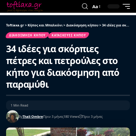
Aa
Toftiaxa.gr
>
Κήπος και Μπαλκόνι
>
Διακόσμηση κήπου
>
34 ιδέες για σκόρπιες πέτρες και πετρούλες στο κήπο για διακόσμηση από παραμύθι
ΔΙΑΚΌΣΜΗΣΗ ΚΉΠΟΥ
ΚΑΤΑΣΚΕΥΈΣ ΚΉΠΟΥ
34 ιδέες για σκόρπιες
πέτρες και πετρούλες στο
κήπο για διακόσμηση από
παραμύθι
1 Min Read
By
Thali Ombre
Πριν 3 μήνες
180 Views
Πριν 3 μήνες