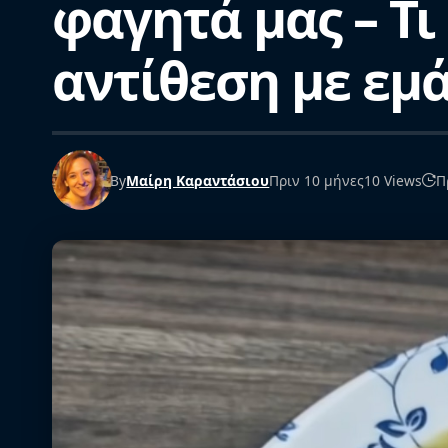
φαγητά μας – Τι
αντίθεση με εμ
By
Μαίρη Καραντάσιου
Πριν 10 μήνες
10 Views
Π