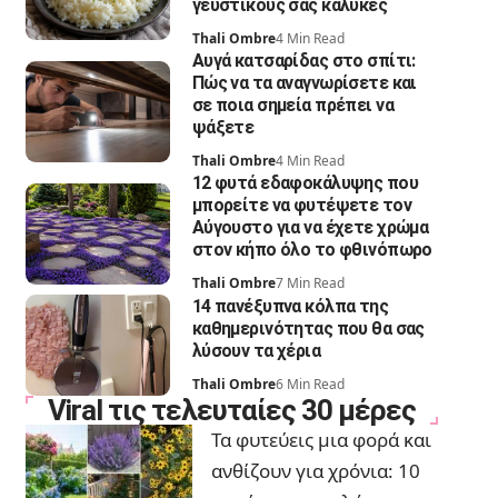
γευστικούς σας κάλυκες
Thali Ombre
4 Min Read
Αυγά κατσαρίδας στο σπίτι:
Πώς να τα αναγνωρίσετε και
σε ποια σημεία πρέπει να
ψάξετε
Thali Ombre
4 Min Read
12 φυτά εδαφοκάλυψης που
μπορείτε να φυτέψετε τον
Αύγουστο για να έχετε χρώμα
στον κήπο όλο το φθινόπωρο
Thali Ombre
7 Min Read
14 πανέξυπνα κόλπα της
καθημερινότητας που θα σας
λύσουν τα χέρια
Thali Ombre
6 Min Read
Viral τις τελευταίες 30 μέρες
Τα φυτεύεις μια φορά και
ανθίζουν για χρόνια: 10