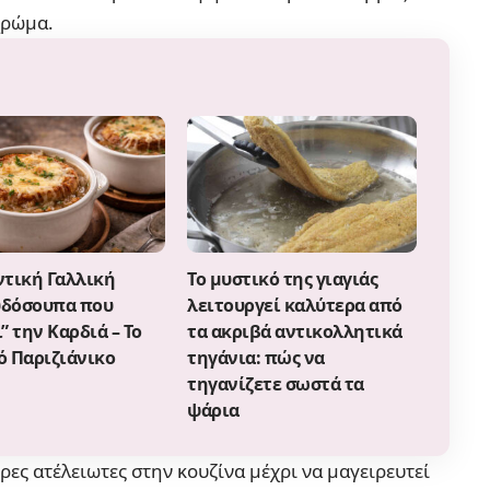
χρώμα.
ντική Γαλλική
Το μυστικό της γιαγιάς
δόσουπα που
λειτουργεί καλύτερα από
” την Καρδιά – Το
τα ακριβά αντικολλητικά
ό Παριζιάνικο
τηγάνια: πώς να
τηγανίζετε σωστά τα
ψάρια
ες ατέλειωτες στην κουζίνα μέχρι να μαγειρευτεί