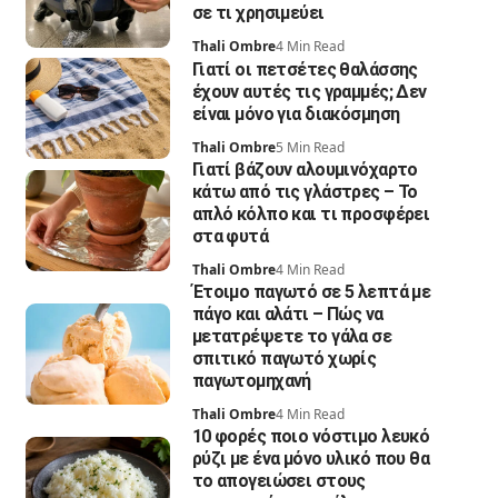
σε τι χρησιμεύει
Thali Ombre
4 Min Read
Γιατί οι πετσέτες θαλάσσης
έχουν αυτές τις γραμμές; Δεν
είναι μόνο για διακόσμηση
Thali Ombre
5 Min Read
Γιατί βάζουν αλουμινόχαρτο
κάτω από τις γλάστρες – Το
απλό κόλπο και τι προσφέρει
στα φυτά
Thali Ombre
4 Min Read
Έτοιμο παγωτό σε 5 λεπτά με
πάγο και αλάτι – Πώς να
μετατρέψετε το γάλα σε
σπιτικό παγωτό χωρίς
παγωτομηχανή
Thali Ombre
4 Min Read
10 φορές ποιο νόστιμο λευκό
ρύζι με ένα μόνο υλικό που θα
το απογειώσει στους