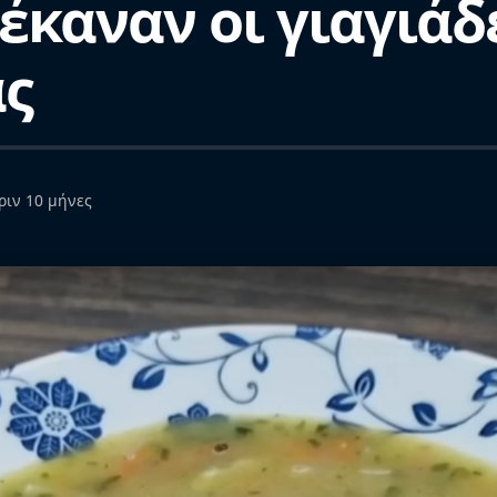
 έκαναν οι γιαγιάδ
άς
ριν 10 μήνες