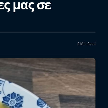
ες μας σε
2 Min Read