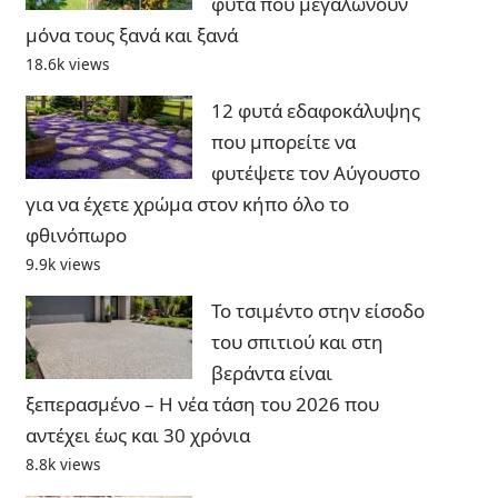
φυτά που μεγαλώνουν
μόνα τους ξανά και ξανά
18.6k views
12 φυτά εδαφοκάλυψης
που μπορείτε να
φυτέψετε τον Αύγουστο
για να έχετε χρώμα στον κήπο όλο το
φθινόπωρο
9.9k views
Το τσιμέντο στην είσοδο
του σπιτιού και στη
βεράντα είναι
ξεπερασμένο – Η νέα τάση του 2026 που
αντέχει έως και 30 χρόνια
8.8k views