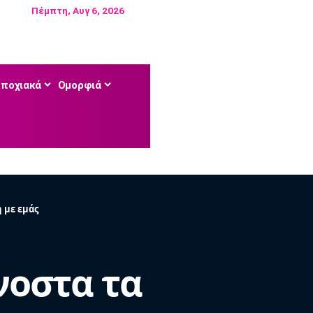
Πέμπτη, Αυγ 6, 2026
Εποχιακά
Ομορφιά
η με εμάς
νοστα τα