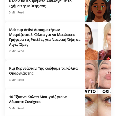
6 Ιδανικά Κουρέματα Ανάλογα με το
Σχήμα της Μύτης σας
3 Min Read
Makeup Artist Διασημοτήτων
Μοιράζεται 3 Κόλπα για να Μειώσετε
Γρήγορα τις Ρυτίδες για Νεανική Όψη σε
Λίγες Ώρες
2 Min Read
Κιμ Καρντάσιαν: Της κλέψαμε τα Κόλπα
Ομορφιάς της
3 Min Read
10 Έξυπνα Κόλπα Μακιγιάζ για να
Λάμπετε Συνέχεια
5 Min Read