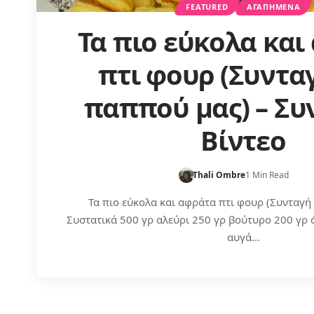
FEATURED
ΑΓΑΠΗΜΈΝΑ
Τα πιο εύκολα και
πτι φουρ (Συντα
παππού μας) – Συ
Βίντεο
Thali Ombre
1 Min Read
Τα πιο εύκολα και αφράτα πτι φουρ (Συνταγή
Συστατικά 500 γρ αλεύρι 250 γρ βούτυρο 200 γρ 
αυγά…