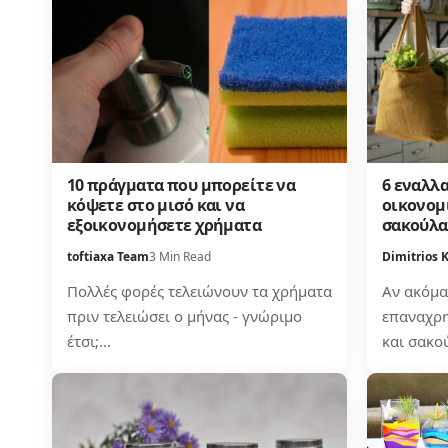
10 πράγματα που μπορείτε να
6 εναλλα
κόψετε στο μισό και να
οικονομ
εξοικονομήσετε χρήματα
σακούλα
toftiaxa Team
3 Min Read
Dimitrios 
Πολλές φορές τελειώνουν τα χρήματα
Αν ακόμα
πριν τελειώσει ο μήνας - γνώριμο
επαναχρη
έτσι;…
και σακο