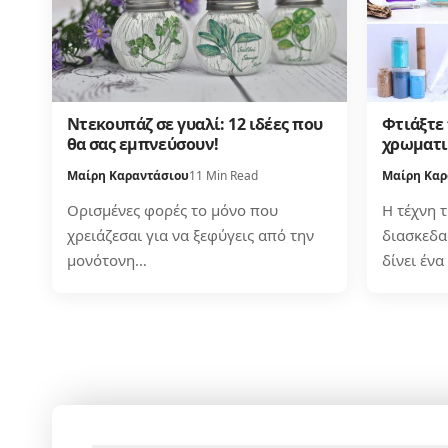
Ντεκουπάζ σε γυαλί: 12 ιδέες που
Φτιάξτε 
θα σας εμπνεύσουν!
χρωματι
Μαίρη Καραντάσιου
11 Min Read
Μαίρη Καρ
Ορισμένες φορές το μόνο που
Η τέχνη τ
χρειάζεσαι για να ξεφύγεις από την
διασκεδα
μονότονη…
δίνει έν