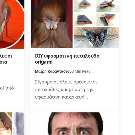
λες οι
DIY υφασμάτινη πεταλούδα
σια
origami
Μαίρη Καραντάσιου
3 Min Read
Σίγουρα σε όλους αρέσουν οι
οί από
πεταλούδες και με αυτή την
υφασμάτινη κατασκευή…