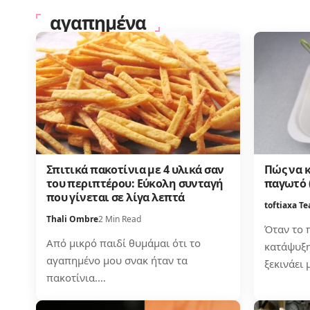
αγαπημένα
Σπιτικά πακοτίνια με 4 υλικά σαν
Πώς να 
του περιπτέρου: Εύκολη συνταγή
παγωτό (
που γίνεται σε λίγα λεπτά
toftiaxa T
Thali Ombre
2 Min Read
Όταν το 
Από μικρό παιδί θυμάμαι ότι το
κατάψυξης
αγαπημένο μου σνακ ήταν τα
ξεκινάει 
πακοτίνια.…