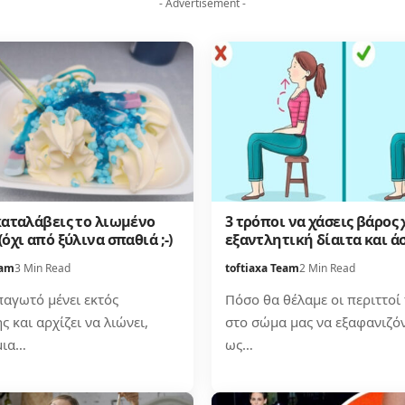
- Advertisement -
καταλάβεις το λιωμένο
3 τρόποι να χάσεις βάρος
όχι από ξύλινα σπαθιά ;-)
εξαντλητική δίαιτα και 
eam
3 Min Read
toftiaxa Team
2 Min Read
παγωτό μένει εκτός
Πόσο θα θέλαμε οι περιττοί
 και αρχίζει να λιώνει,
στο σώμα μας να εξαφανιζό
μια…
ως…