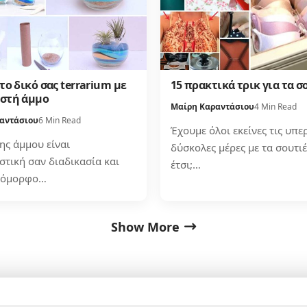
το δικό σας terrarium με
15 πρακτικά τρικ για τα σ
στή άμμο
Μαίρη Καραντάσιου
4 Min Read
αντάσιου
6 Min Read
Έχουμε όλοι εκείνες τις υπε
ης άμμου είναι
δύσκολες μέρες με τα σουτιέ
στική σαν διαδικασία και
έτσι;…
α όμορφο…
Show More