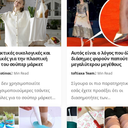
κτικές οικολογικές και
Αυτός είναι ο λόγος που ό
ικές για την πλαστική
διάσημες φορούν παπούτ
 του σούπερ μάρκετ
μεγαλύτερου μεγέθους
Kotinos
2 Min Read
toftiaxa Team
2 Min Read
 δεν χρησιμοποιείτε
Σίγουρα οι πιο παρατηρητικ
σιμοποιούμερες τσάντες
εσάς έχετε προσέξει ότι οι
ύλες για το σούπερ μάρκετ…
διασημοτήτες των…