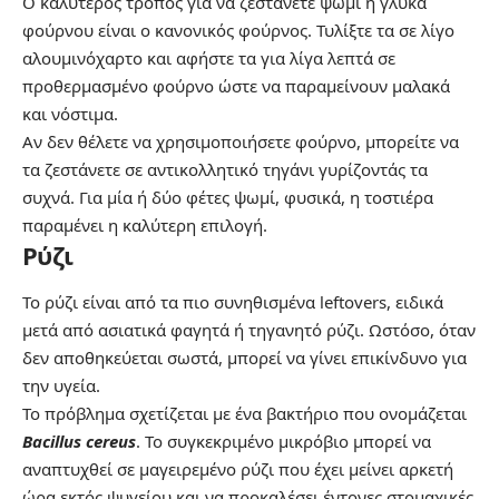
Ο καλύτερος τρόπος για να ζεστάνετε ψωμί ή γλυκά
φούρνου είναι ο κανονικός φούρνος. Τυλίξτε τα σε λίγο
αλουμινόχαρτο και αφήστε τα για λίγα λεπτά σε
προθερμασμένο φούρνο ώστε να παραμείνουν μαλακά
και νόστιμα.
Αν δεν θέλετε να χρησιμοποιήσετε φούρνο, μπορείτε να
τα ζεστάνετε σε αντικολλητικό τηγάνι γυρίζοντάς τα
συχνά. Για μία ή δύο φέτες ψωμί, φυσικά, η τοστιέρα
παραμένει η καλύτερη επιλογή.
Ρύζι
Το ρύζι είναι από τα πιο συνηθισμένα leftovers, ειδικά
μετά από ασιατικά φαγητά ή τηγανητό ρύζι. Ωστόσο, όταν
δεν αποθηκεύεται σωστά, μπορεί να γίνει επικίνδυνο για
την υγεία.
Το πρόβλημα σχετίζεται με ένα βακτήριο που ονομάζεται
Bacillus cereus
. Το συγκεκριμένο μικρόβιο μπορεί να
αναπτυχθεί σε μαγειρεμένο ρύζι που έχει μείνει αρκετή
ώρα εκτός ψυγείου και να προκαλέσει έντονες στομαχικές