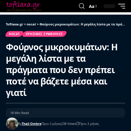
Aa
Toftiaxa.gr
>
nocat
>
Φούρνος μικροκυμάτων: Η μεγάλη λίστα με τα πράγματα που δεν πρέπει ποτέ να βάζετε μέσα και γιατί
NOCAT
ΧΡΉΣΙΜΕΣ ΣΥΜΒΟΥΛΈΣ
Φούρνος μικροκυμάτων: Η
μεγάλη λίστα με τα
πράγματα που δεν πρέπει
ποτέ να βάζετε μέσα και
γιατί
18 Min Read
By
Thali Ombre
Πριν 2 μήνες
238 Views
Πριν 2 μήνες