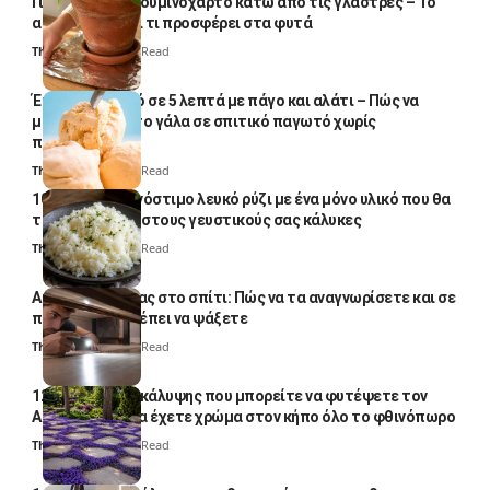
Γιατί βάζουν αλουμινόχαρτο κάτω από τις γλάστρες – Το
απλό κόλπο και τι προσφέρει στα φυτά
Thali Ombre
4 Min Read
Έτοιμο παγωτό σε 5 λεπτά με πάγο και αλάτι – Πώς να
μετατρέψετε το γάλα σε σπιτικό παγωτό χωρίς
παγωτομηχανή
Thali Ombre
4 Min Read
10 φορές ποιο νόστιμο λευκό ρύζι με ένα μόνο υλικό που θα
το απογειώσει στους γευστικούς σας κάλυκες
Thali Ombre
4 Min Read
Αυγά κατσαρίδας στο σπίτι: Πώς να τα αναγνωρίσετε και σε
ποια σημεία πρέπει να ψάξετε
Thali Ombre
4 Min Read
12 φυτά εδαφοκάλυψης που μπορείτε να φυτέψετε τον
Αύγουστο για να έχετε χρώμα στον κήπο όλο το φθινόπωρο
Thali Ombre
7 Min Read