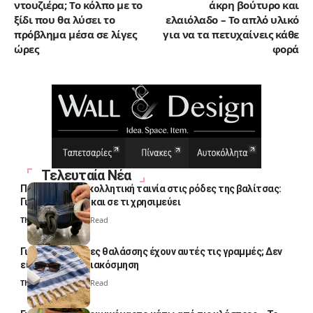
ντουζιέρα; Το κόλπο με το
άκρη βούτυρο και
ξίδι που θα λύσει το
ελαιόλαδο – Το απλό υλικό
πρόβλημα μέσα σε λίγες
για να τα πετυχαίνεις κάθε
ώρες
φορά
Τελευταία Νέα
Πολλοί βάζουν κολλητική ταινία στις ρόδες της βαλίτσας:
Γιατί το κάνουν και σε τι χρησιμεύει
Thali Ombre
4 Min Read
Γιατί οι πετσέτες θαλάσσης έχουν αυτές τις γραμμές; Δεν
είναι μόνο για διακόσμηση
Thali Ombre
5 Min Read