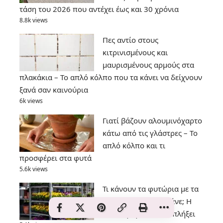
τάση του 2026 που αντέχει έως και 30 χρόνια
8.8k views
Πες αντίο στους
κιτρινισμένους και
μαυρισμένους αρμούς στα
πλακάκια – Το απλό κόλπο που τα κάνει να δείχνουν
ξανά σαν καινούρια
6k views
Γιατί βάζουν αλουμινόχαρτο
κάτω από τις γλάστρες – Το
απλό κόλπο και τι
προσφέρει στα φυτά
5.6k views
Τι κάνουν τα φυτώρια με τα
φυτά που δεν πουλάνε; Η
απάντηση θα σας εκπλήξει