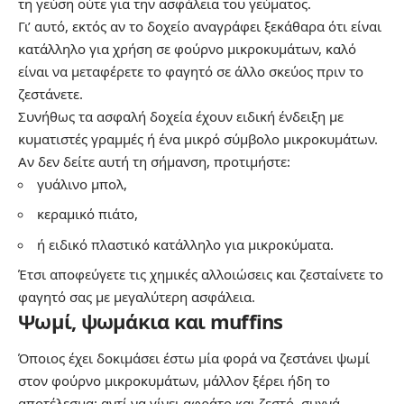
τη γεύση ούτε για την ασφάλεια του γεύματος.
Γι’ αυτό, εκτός αν το δοχείο αναγράφει ξεκάθαρα ότι είναι
κατάλληλο για χρήση σε φούρνο μικροκυμάτων, καλό
είναι να μεταφέρετε το φαγητό σε άλλο σκεύος πριν το
ζεστάνετε.
Συνήθως τα ασφαλή δοχεία έχουν ειδική ένδειξη με
κυματιστές γραμμές ή ένα μικρό σύμβολο μικροκυμάτων.
Αν δεν δείτε αυτή τη σήμανση, προτιμήστε:
γυάλινο μπολ,
κεραμικό πιάτο,
ή ειδικό πλαστικό κατάλληλο για μικροκύματα.
Έτσι αποφεύγετε τις χημικές αλλοιώσεις και ζεσταίνετε το
φαγητό σας με μεγαλύτερη ασφάλεια.
Ψωμί, ψωμάκια και muffins
Όποιος έχει δοκιμάσει έστω μία φορά να ζεστάνει ψωμί
στον φούρνο μικροκυμάτων, μάλλον ξέρει ήδη το
αποτέλεσμα: αντί να γίνει αφράτο και ζεστό, συχνά