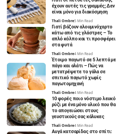
έχουν αυτές τις γραμμές; Δεν
είναι μόνο για διακόσμηση
Thali Ombre
5 Min Read
Γιατί βάζουν αλουμινόχαρτο
κάτω από τις γλάστρες – Το
απλό κόλπο και τι προσφέρει
στα φυτά
Thali Ombre
4 Min Read
Έτοιμο παγωτό σε 5 λεπτά με
πάγο και αλάτι – Πώς να
μετατρέψετε το γάλα σε
σπιτικό παγωτό χωρίς
παγωτομηχανή
Thali Ombre
4 Min Read
10 φορές ποιο νόστιμο λευκό
ρύζι με ένα μόνο υλικό που θα
το απογειώσει στους
γευστικούς σας κάλυκες
Thali Ombre
4 Min Read
Αυγά κατσαρίδας στο σπίτι: