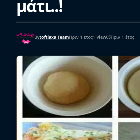
μάτι..!
By
toftiaxa Team
Πριν 1 έτος
1 View
Πριν 1 έτος