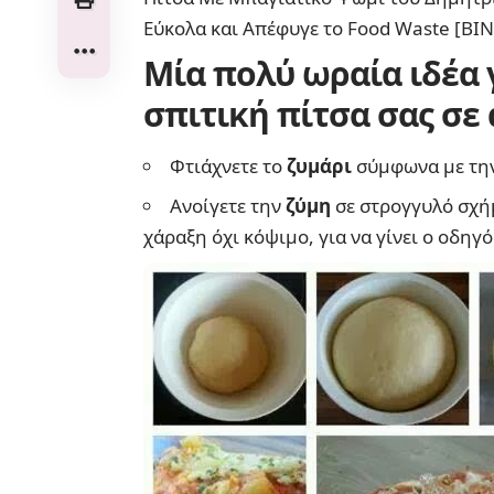
Εύκολα και Απέφυγε το Food Waste [ΒΙ
Μία πολύ ωραία ιδέα 
σπιτική
πίτσα
σας σε
Φτιάχνετε το
ζυμάρι
σύμφωνα με την
Ανοίγετε την
ζύμη
σε στρογγυλό σχή
χάραξη όχι κόψιμο, για να γίνει ο οδηγός