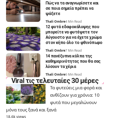
Πώς να τα αναγνωρίσετε και
σε ποια σημεία πρέπει να
ψάξετε
Thali Ombre
4 Min Read
12 φυτά εδαφοκάλυψης που
μπορείτε να φυτέψετε τον
Αύγουστο για να έχετε χρώμα
στον κήπο όλο το φθινόπωρο
Thali Ombre
7 Min Read
14 πανέξυπνα κόλπα της
καθημερινότητας που θα σας
λύσουν τα χέρια
Thali Ombre
6 Min Read
Viral τις τελευταίες 30 μέρες
Τα φυτεύεις μια φορά και
ανθίζουν για χρόνια: 10
φυτά που μεγαλώνουν
μόνα τους ξανά και ξανά
18.6k views