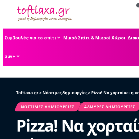
Συμβουλές για το σπίτι
Μικρό Σπίτι & Μικροί Χώροι
Διακ
συν+
Toftiaxa.gr
>
Νόστιμες δημιουργίες
>
Pizza! Να χορταίνει η κο
ΝΌΣΤΙΜΕΣ ΔΗΜΙΟΥΡΓΊΕΣ
ΑΛΜΥΡΈΣ ΔΗΜΙΟΥΡΓΊΕΣ
Pizza! Να χορταί