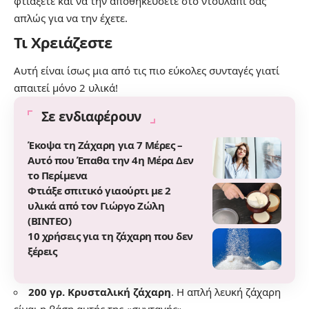
φτιάξετε και να την αποθηκεύσετε στο ντουλάπι σας
απλώς για να την έχετε.
Τι Χρειάζεστε
Αυτή είναι ίσως μια από τις πιο εύκολες συνταγές γιατί
απαιτεί μόνο 2 υλικά!
Σε ενδιαφέρουν
Έκοψα τη Ζάχαρη για 7 Μέρες –
Αυτό που Έπαθα την 4η Μέρα Δεν
το Περίμενα
Φτιάξε σπιτικό γιαούρτι με 2
υλικά από τον Γιώργο Ζώλη
(ΒΙΝΤΕΟ)
10 χρήσεις για τη ζάχαρη που δεν
ξέρεις
200 γρ. Κρυσταλική ζάχαρη
. Η απλή λευκή ζάχαρη