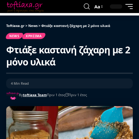
Aa
Toftiaxa.gr
>
News
>
Φτιάξε καστανή ζάχαρη με 2 μόνο υλικά
NEWS
ΧΡΉΣΙΜΑ
Φτιάξε καστανή ζάχαρη με 2
μόνο υλικά
4 Min Read
By
toftiaxa Team
Πριν 1 έτος
Πριν 1 έτος