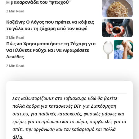
Η μακαρονάδα του “φτωχού”
2 Min Read
Καζεΐνη: Ο Λόγος που πρέπει να κόψεις
το γάλα και τη ζάχαρη από τον καφέ
3 Min Read
Πώς να Χρησιμοποιήσετε τη Ζάχαρη για
να Πλύνετε Ρούχα και να Αφαιρέσετε
Λεκέδες
2 Min Read
Σας καλωσορίζουμε στο Toftiaxa.gr. Εδώ θα βρείτε
πολλά άρθρα για κατασκευές DIY, για Διακόσμηση
σπιτιού, για παιδικές κατασκευές, φυσικές μάσκες και
κρέμες για το πρόσωπο και το σώμα, συμβουλές για το
σπίτι, την οργάνωση και τον καθαρισμό και πολλά
άλλα.