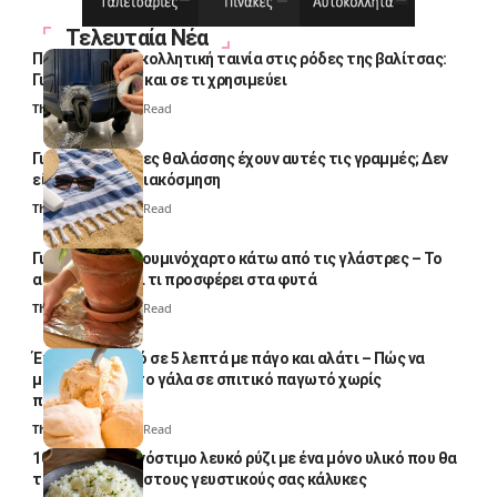
Τελευταία Νέα
Πολλοί βάζουν κολλητική ταινία στις ρόδες της βαλίτσας:
Γιατί το κάνουν και σε τι χρησιμεύει
Thali Ombre
4 Min Read
Γιατί οι πετσέτες θαλάσσης έχουν αυτές τις γραμμές; Δεν
είναι μόνο για διακόσμηση
Thali Ombre
5 Min Read
Γιατί βάζουν αλουμινόχαρτο κάτω από τις γλάστρες – Το
απλό κόλπο και τι προσφέρει στα φυτά
Thali Ombre
4 Min Read
Έτοιμο παγωτό σε 5 λεπτά με πάγο και αλάτι – Πώς να
μετατρέψετε το γάλα σε σπιτικό παγωτό χωρίς
παγωτομηχανή
Thali Ombre
4 Min Read
10 φορές ποιο νόστιμο λευκό ρύζι με ένα μόνο υλικό που θα
το απογειώσει στους γευστικούς σας κάλυκες