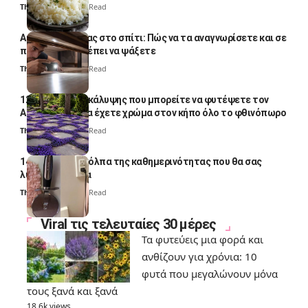
Thali Ombre
4 Min Read
Αυγά κατσαρίδας στο σπίτι: Πώς να τα αναγνωρίσετε και σε
ποια σημεία πρέπει να ψάξετε
Thali Ombre
4 Min Read
12 φυτά εδαφοκάλυψης που μπορείτε να φυτέψετε τον
Αύγουστο για να έχετε χρώμα στον κήπο όλο το φθινόπωρο
Thali Ombre
7 Min Read
14 πανέξυπνα κόλπα της καθημερινότητας που θα σας
λύσουν τα χέρια
Thali Ombre
6 Min Read
Viral τις τελευταίες 30 μέρες
Τα φυτεύεις μια φορά και
ανθίζουν για χρόνια: 10
φυτά που μεγαλώνουν μόνα
τους ξανά και ξανά
18.6k views