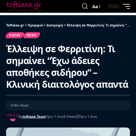
Aa
Toftiaxa.gr
>
Ομορφιά
>
Διατροφή
>
Έλλειψη σε Φερριτίνη: Τι σημαίνει “Έχω άδειες αποθήκες σιδήρου” – Κλινική διαιτολόγος απαντά
NOCAT
NEWS
Έλλειψη σε Φερριτίνη: Τι
σημαίνει “Έχω άδειες
αποθήκες σιδήρου” –
Κλινική διαιτολόγος απαντά
4 Min Read
By
toftiaxa Team
Πριν 1 έτος
6 Views
Πριν 1 έτος