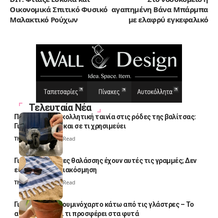
Οικονομικά Σπιτικό Φυσικό
αγαπημένη Βάνα Μπάρμπα
Μαλακτικό Ρούχων
με ελαφρύ εγκεφαλικό
Τελευταία Νέα
Πολλοί βάζουν κολλητική ταινία στις ρόδες της βαλίτσας:
Γιατί το κάνουν και σε τι χρησιμεύει
Thali Ombre
4 Min Read
Γιατί οι πετσέτες θαλάσσης έχουν αυτές τις γραμμές; Δεν
είναι μόνο για διακόσμηση
Thali Ombre
5 Min Read
Γιατί βάζουν αλουμινόχαρτο κάτω από τις γλάστρες – Το
απλό κόλπο και τι προσφέρει στα φυτά