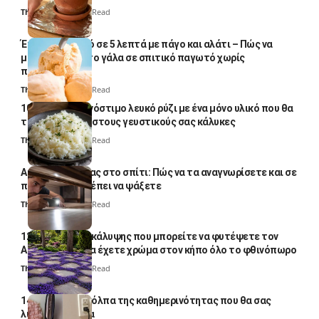
Thali Ombre
4 Min Read
Έτοιμο παγωτό σε 5 λεπτά με πάγο και αλάτι – Πώς να
μετατρέψετε το γάλα σε σπιτικό παγωτό χωρίς
παγωτομηχανή
Thali Ombre
4 Min Read
10 φορές ποιο νόστιμο λευκό ρύζι με ένα μόνο υλικό που θα
το απογειώσει στους γευστικούς σας κάλυκες
Thali Ombre
4 Min Read
Αυγά κατσαρίδας στο σπίτι: Πώς να τα αναγνωρίσετε και σε
ποια σημεία πρέπει να ψάξετε
Thali Ombre
4 Min Read
12 φυτά εδαφοκάλυψης που μπορείτε να φυτέψετε τον
Αύγουστο για να έχετε χρώμα στον κήπο όλο το φθινόπωρο
Thali Ombre
7 Min Read
14 πανέξυπνα κόλπα της καθημερινότητας που θα σας
λύσουν τα χέρια