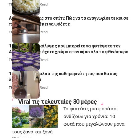
Thali Ombre
4 Min Read
Αυγά κατσαρίδας στο σπίτι: Πώς να τα αναγνωρίσετε και σε
ποια σημεία πρέπει να ψάξετε
Thali Ombre
4 Min Read
12 φυτά εδαφοκάλυψης που μπορείτε να φυτέψετε τον
Αύγουστο για να έχετε χρώμα στον κήπο όλο το φθινόπωρο
Thali Ombre
7 Min Read
14 πανέξυπνα κόλπα της καθημερινότητας που θα σας
λύσουν τα χέρια
Thali Ombre
6 Min Read
Viral τις τελευταίες 30 μέρες
Τα φυτεύεις μια φορά και
ανθίζουν για χρόνια: 10
φυτά που μεγαλώνουν μόνα
τους ξανά και ξανά