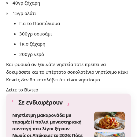
40γρ ζάχαρη
15γρ αλάτι
Για το Πασπάλισμα
300γρ σουσάμι
1κ.σ ζάχαρη
200γρ νερό
Και φυσικά αν ξεκινάτε νηστεία τότε πρέπει να
δοκιμάσετε και
το υπέρτατο σοκολατένιο νηστίσιμο κέικ
!
Κανείς δεν θα καταλάβει ότι είναι νηστίσιμο.
Δείτε το Βίντεο
Σε ενδιαφέρουν
Νηστίσιμη μακαρονάδα με
ταραμά: Η παλιά μοναστηριακή
συνταγή που λίγοι ξέρουν
Νωρίς οι Απόκριες το 2026: Πότε