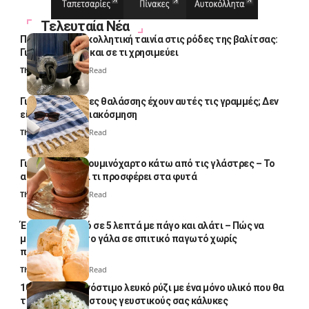
Τελευταία Νέα
Πολλοί βάζουν κολλητική ταινία στις ρόδες της βαλίτσας:
Γιατί το κάνουν και σε τι χρησιμεύει
Thali Ombre
4 Min Read
Γιατί οι πετσέτες θαλάσσης έχουν αυτές τις γραμμές; Δεν
είναι μόνο για διακόσμηση
Thali Ombre
5 Min Read
Γιατί βάζουν αλουμινόχαρτο κάτω από τις γλάστρες – Το
απλό κόλπο και τι προσφέρει στα φυτά
Thali Ombre
4 Min Read
Έτοιμο παγωτό σε 5 λεπτά με πάγο και αλάτι – Πώς να
μετατρέψετε το γάλα σε σπιτικό παγωτό χωρίς
παγωτομηχανή
Thali Ombre
4 Min Read
10 φορές ποιο νόστιμο λευκό ρύζι με ένα μόνο υλικό που θα
το απογειώσει στους γευστικούς σας κάλυκες