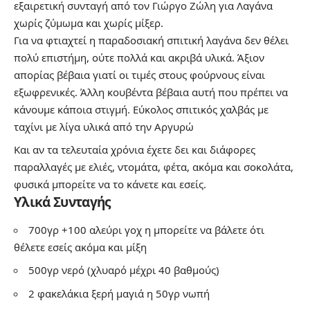
εξαιρετική συνταγή από τον Γιώργο Ζώλη για Λαγάνα
χωρίς ζύμωμα και χωρίς μίξερ.
Για να φτιαχτεί η παραδοσιακή σπιτική λαγάνα δεν θέλει
πολύ επιστήμη, ούτε πολλά και ακριβά υλικά. Άξιον
απορίας βέβαια γιατί οι τιμές στους φούρνους είναι
εξωφρενικές. Άλλη κουβέντα βέβαια αυτή που πρέπει να
κάνουμε κάποια στιγμή.
Εύκολος σπιτικός χαλβάς με
ταχίνι με λίγα υλικά από την Αργυρώ
Και αν τα τελευταία χρόνια έχετε δει και διάφορες
παραλλαγές με ελιές, ντομάτα, φέτα, ακόμα και σοκολάτα,
φυσικά μπορείτε να το κάνετε και εσείς.
Υλικά Συνταγής
700γρ +100 αλεύρι γοχ η μπορείτε να βάλετε ότι
θέλετε εσείς ακόμα και μίξη
500γρ νερό (χλυαρό μέχρι 40 βαθμούς)
2 φακελάκια ξερή μαγιά η 50γρ νωπή