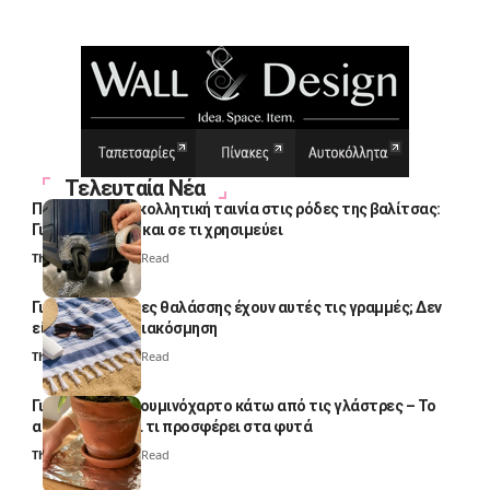
Τελευταία Νέα
Πολλοί βάζουν κολλητική ταινία στις ρόδες της βαλίτσας:
Γιατί το κάνουν και σε τι χρησιμεύει
Thali Ombre
4 Min Read
Γιατί οι πετσέτες θαλάσσης έχουν αυτές τις γραμμές; Δεν
είναι μόνο για διακόσμηση
Thali Ombre
5 Min Read
Γιατί βάζουν αλουμινόχαρτο κάτω από τις γλάστρες – Το
απλό κόλπο και τι προσφέρει στα φυτά
Thali Ombre
4 Min Read