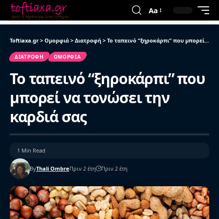
Aa
Toftiaxa.gr
>
Ομορφιά
>
Διατροφή
>
Το ταπεινό “ξηροκάρπι” που μπορεί να τονώσει την καρδιά σας
ΔΙΑΤΡΟΦΉ
ΟΜΟΡΦΙΆ
Το ταπεινό “ξηροκάρπι” που
μπορεί να τονώσει την
καρδιά σας
1 Min Read
By
Thali Ombre
Πριν 2 έτη
Πριν 2 έτη