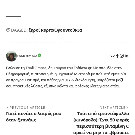
TAGGED:
ξηροί καρποί
φουντούκια
Thali Ombre
Γνώρισε τη Thali Ombre, δημιουργό του Toftiaxa.gr. Με σπουδές στην
Πληροφορική, πιστοποιημένη μηχανικό Microsoft με πολυετή εμπειρία
σε προγραμματισμό, και πάθος για DIY & διακόσμηση, μοιράζεται μαζί
σου πρακτικές λύσεις, έξυπνα κόλπα και φρέσκες ιδέες για το σπίτι.
PREVIOUS ARTICLE
NEXT ARTICLE
Γιατί πονάει ο λαιμός μου
Τσάι από τριαντάφυλλο
όταν ξυπνάω;
(κυνόροδο): Έχει 50 φορές
περισσότερη βιταμίνη C
αρκεί να μην το…βράσετε