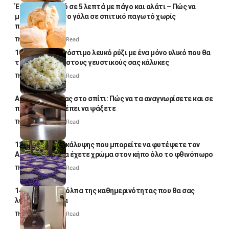
Έτοιμο παγωτό σε 5 λεπτά με πάγο και αλάτι – Πώς να
μετατρέψετε το γάλα σε σπιτικό παγωτό χωρίς
παγωτομηχανή
Thali Ombre
4 Min Read
10 φορές ποιο νόστιμο λευκό ρύζι με ένα μόνο υλικό που θα
το απογειώσει στους γευστικούς σας κάλυκες
Thali Ombre
4 Min Read
Αυγά κατσαρίδας στο σπίτι: Πώς να τα αναγνωρίσετε και σε
ποια σημεία πρέπει να ψάξετε
Thali Ombre
4 Min Read
12 φυτά εδαφοκάλυψης που μπορείτε να φυτέψετε τον
Αύγουστο για να έχετε χρώμα στον κήπο όλο το φθινόπωρο
Thali Ombre
7 Min Read
14 πανέξυπνα κόλπα της καθημερινότητας που θα σας
λύσουν τα χέρια
Thali Ombre
6 Min Read