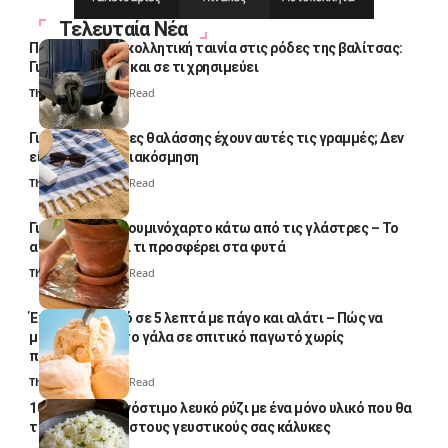
Τελευταία Νέα
Πολλοί βάζουν κολλητική ταινία στις ρόδες της βαλίτσας:
Γιατί το κάνουν και σε τι χρησιμεύει
Thali Ombre
4 Min Read
Γιατί οι πετσέτες θαλάσσης έχουν αυτές τις γραμμές; Δεν
είναι μόνο για διακόσμηση
Thali Ombre
5 Min Read
Γιατί βάζουν αλουμινόχαρτο κάτω από τις γλάστρες – Το
απλό κόλπο και τι προσφέρει στα φυτά
Thali Ombre
4 Min Read
Έτοιμο παγωτό σε 5 λεπτά με πάγο και αλάτι – Πώς να
μετατρέψετε το γάλα σε σπιτικό παγωτό χωρίς
παγωτομηχανή
Thali Ombre
4 Min Read
10 φορές ποιο νόστιμο λευκό ρύζι με ένα μόνο υλικό που θα
το απογειώσει στους γευστικούς σας κάλυκες