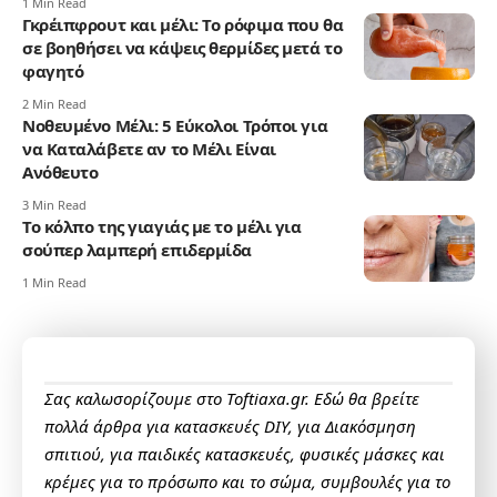
1 Min Read
Γκρέιπφρουτ και μέλι: Το ρόφιμα που θα
σε βοηθήσει να κάψεις θερμίδες μετά το
φαγητό
2 Min Read
Νοθευμένο Μέλι: 5 Εύκολοι Τρόποι για
να Καταλάβετε αν το Μέλι Είναι
Ανόθευτο
3 Min Read
Το κόλπο της γιαγιάς με το μέλι για
σούπερ λαμπερή επιδερμίδα
1 Min Read
Σας καλωσορίζουμε στο Toftiaxa.gr. Εδώ θα βρείτε
πολλά άρθρα για κατασκευές DIY, για Διακόσμηση
σπιτιού, για παιδικές κατασκευές, φυσικές μάσκες και
κρέμες για το πρόσωπο και το σώμα, συμβουλές για το