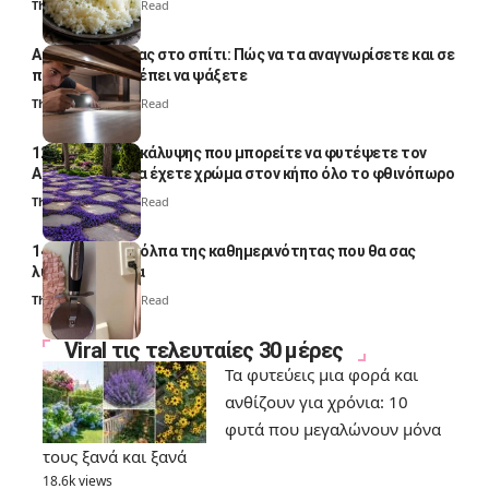
Thali Ombre
4 Min Read
Αυγά κατσαρίδας στο σπίτι: Πώς να τα αναγνωρίσετε και σε
ποια σημεία πρέπει να ψάξετε
Thali Ombre
4 Min Read
12 φυτά εδαφοκάλυψης που μπορείτε να φυτέψετε τον
Αύγουστο για να έχετε χρώμα στον κήπο όλο το φθινόπωρο
Thali Ombre
7 Min Read
14 πανέξυπνα κόλπα της καθημερινότητας που θα σας
λύσουν τα χέρια
Thali Ombre
6 Min Read
Viral τις τελευταίες 30 μέρες
Τα φυτεύεις μια φορά και
ανθίζουν για χρόνια: 10
φυτά που μεγαλώνουν μόνα
τους ξανά και ξανά
18.6k views