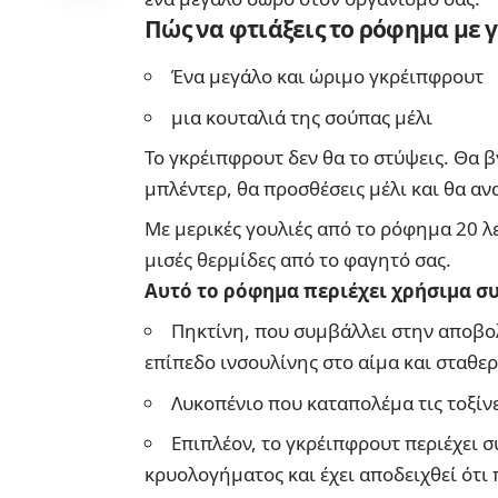
Πώς να φτιάξεις το ρόφημα με
Ένα μεγάλο και ώριμο γκρέιπφρουτ
μια κουταλιά της σούπας μέλι
Το γκρέιπφρουτ δεν θα το στύψεις. Θα β
μπλέντερ, θα προσθέσεις μέλι και θα αν
Με μερικές γουλιές από το ρόφημα 20 λ
μισές θερμίδες από το φαγητό σας.
Αυτό το ρόφημα περιέχει χρήσιμα σ
Πηκτίνη, που συμβάλλει στην αποβολ
επίπεδο ινσουλίνης στο αίμα και σταθε
Λυκοπένιο που καταπολέμα τις τοξίνε
Επιπλέον, το γκρέιπφρουτ περιέχει 
κρυολογήματος και έχει αποδειχθεί ότι