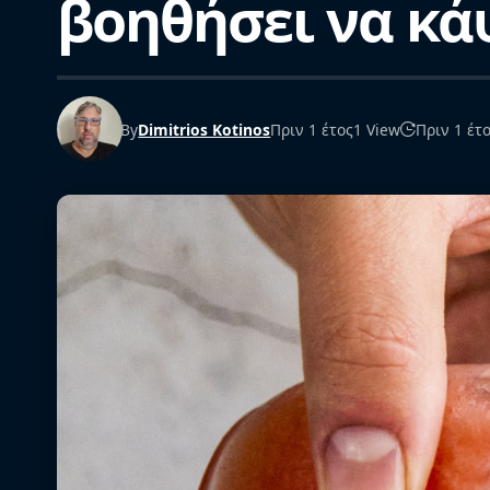
βοηθήσει να κά
By
Dimitrios Kotinos
Πριν 1 έτος
1 View
Πριν 1 έτ