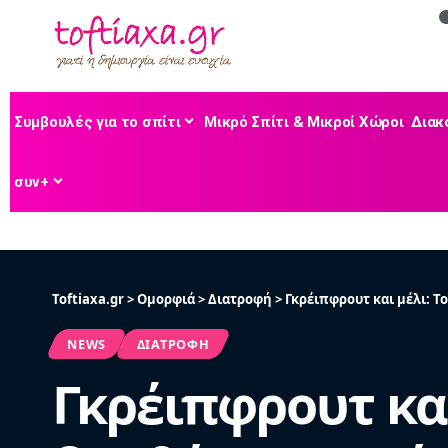
Συμβουλές για το σπίτι
Μικρό Σπίτι & Μικροί Χώροι
Διακ
συν+
Toftiaxa.gr
>
Ομορφιά
>
Διατροφή
>
Γκρέιπφρουτ και μέλι: Τ
NEWS
ΔΙΑΤΡΟΦΉ
Γκρέιπφρουτ και