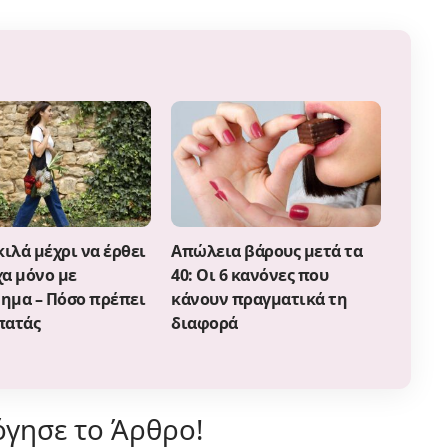
κιλά μέχρι να έρθει
Απώλεια βάρους μετά τα
χα μόνο με
40: Οι 6 κανόνες που
ημα – Πόσο πρέπει
κάνουν πραγματικά τη
πατάς
διαφορά
γησε το Άρθρο!