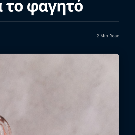
ά το φαγητό
2 Min Read