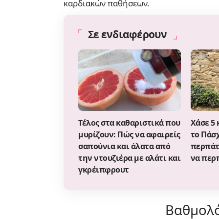
καρδιακών παθήσεων.
Σε ενδιαφέρουν
Τέλος στα καθαριστικά που
Χάσε 5 
μυρίζουν: Πώς να αφαιρείς
το Πάσ
σαπούνια και άλατα από
περπάτ
την ντουζιέρα με αλάτι και
να περ
γκρέιπφρουτ
Βαθμολό