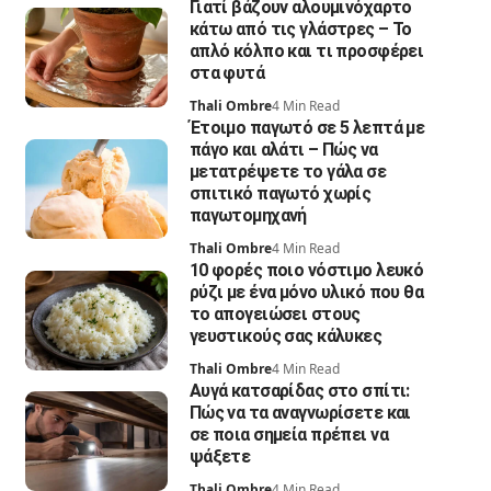
Γιατί βάζουν αλουμινόχαρτο
κάτω από τις γλάστρες – Το
απλό κόλπο και τι προσφέρει
στα φυτά
Thali Ombre
4 Min Read
Έτοιμο παγωτό σε 5 λεπτά με
πάγο και αλάτι – Πώς να
μετατρέψετε το γάλα σε
σπιτικό παγωτό χωρίς
παγωτομηχανή
Thali Ombre
4 Min Read
10 φορές ποιο νόστιμο λευκό
ρύζι με ένα μόνο υλικό που θα
το απογειώσει στους
γευστικούς σας κάλυκες
Thali Ombre
4 Min Read
Αυγά κατσαρίδας στο σπίτι:
Πώς να τα αναγνωρίσετε και
σε ποια σημεία πρέπει να
ψάξετε
Thali Ombre
4 Min Read