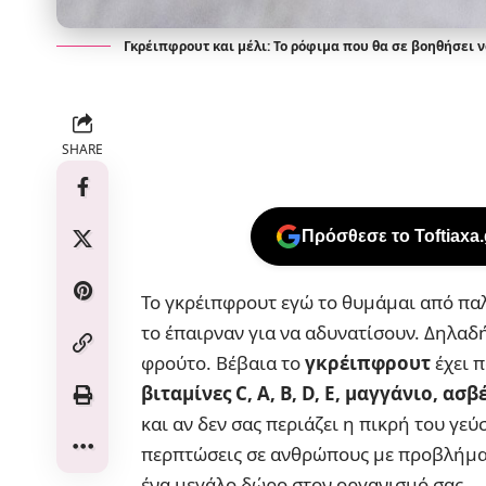
Γκρέιπφρουτ και μέλι: Το ρόφιμα που θα σε βοηθήσει 
SHARE
Πρόσθεσε το Toftiaxa
Το γκρέιπφρουτ εγώ το θυμάμαι από παλ
το έπαιρναν για να αδυνατίσουν. Δηλαδή
φρούτο. Βέβαια το
γκρέιπφρουτ
έχει 
βιταμίνες C, A, B, D, E, μαγγάνιο, α
και αν δεν σας περιάζει η πικρή του γεύ
περπτώσεις σε ανθρώπους με προβλήματα
ένα μεγάλο δώρο στον οργανισμό σας.