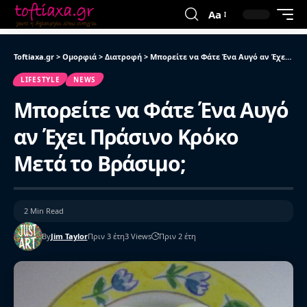
Aa
Toftiaxa.gr
>
Ομορφιά
>
Διατροφή
>
Μπορείτε να Φάτε Ένα Αυγό αν Έχει Πράσινο Κρόκο Μετά το Βράσιμο;
LIFESTYLE
NEWS
Μπορείτε να Φάτε Ένα Αυγό
αν Έχει Πράσινο Κρόκο
Μετά το Βράσιμο;
2 Min Read
By
Jim Taylor
Πριν 3 έτη
3 Views
Πριν 2 έτη