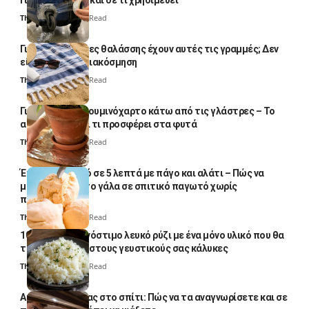
Γιατί το κάνουν και σε τι χρησιμεύει
Thali Ombre
4 Min Read
Γιατί οι πετσέτες θαλάσσης έχουν αυτές τις γραμμές; Δεν
είναι μόνο για διακόσμηση
Thali Ombre
5 Min Read
Γιατί βάζουν αλουμινόχαρτο κάτω από τις γλάστρες – Το
απλό κόλπο και τι προσφέρει στα φυτά
Thali Ombre
4 Min Read
Έτοιμο παγωτό σε 5 λεπτά με πάγο και αλάτι – Πώς να
μετατρέψετε το γάλα σε σπιτικό παγωτό χωρίς
παγωτομηχανή
Thali Ombre
4 Min Read
10 φορές ποιο νόστιμο λευκό ρύζι με ένα μόνο υλικό που θα
το απογειώσει στους γευστικούς σας κάλυκες
Thali Ombre
4 Min Read
Αυγά κατσαρίδας στο σπίτι: Πώς να τα αναγνωρίσετε και σε