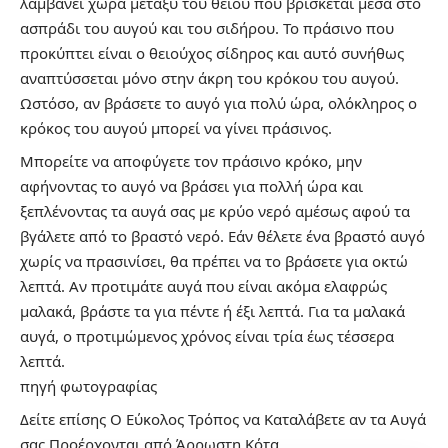
λαμβάνει χώρα μεταξύ του θείου που βρίσκεται μέσα στο
ασπράδι του αυγού και του σιδήρου. Το πράσινο που
προκύπτει είναι ο θειούχος σίδηρος και αυτό συνήθως
αναπτύσσεται μόνο στην άκρη του κρόκου του αυγού.
Ωστόσο, αν βράσετε το αυγό για πολύ ώρα, ολόκληρος ο
κρόκος του αυγού μπορεί να γίνει πράσινος.
Μπορείτε να αποφύγετε τον πράσινο κρόκο, μην
αφήνοντας το αυγό να βράσει για πολλή ώρα και
ξεπλένοντας τα αυγά σας με κρύο νερό αμέσως αφού τα
βγάλετε από το βραστό νερό. Εάν θέλετε ένα βραστό αυγό
χωρίς να πρασινίσει, θα πρέπει να το βράσετε για οκτώ
λεπτά. Αν προτιμάτε αυγά που είναι ακόμα ελαφρώς
μαλακά, βράστε τα για πέντε ή έξι λεπτά. Για τα μαλακά
αυγά, ο προτιμώμενος χρόνος είναι τρία έως τέσσερα
λεπτά.
πηγή
φωτογραφίας
Δείτε επίσης
Ο Εύκολος Τρόπος να Καταλάβετε αν τα Αυγά
σας Προέρχονται από Άρρωστη Κότα