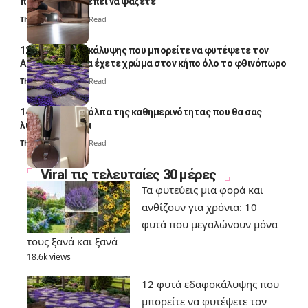
ποια σημεία πρέπει να ψάξετε
Thali Ombre
4 Min Read
12 φυτά εδαφοκάλυψης που μπορείτε να φυτέψετε τον
Αύγουστο για να έχετε χρώμα στον κήπο όλο το φθινόπωρο
Thali Ombre
7 Min Read
14 πανέξυπνα κόλπα της καθημερινότητας που θα σας
λύσουν τα χέρια
Thali Ombre
6 Min Read
Viral τις τελευταίες 30 μέρες
Τα φυτεύεις μια φορά και
ανθίζουν για χρόνια: 10
φυτά που μεγαλώνουν μόνα
τους ξανά και ξανά
18.6k views
12 φυτά εδαφοκάλυψης που
μπορείτε να φυτέψετε τον