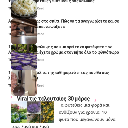
το απογειώσει στους γευστικούς σας κάλυκες
Thali Ombre
4 Min Read
Αυγά κατσαρίδας στο σπίτι: Πώς να τα αναγνωρίσετε και σε
ποια σημεία πρέπει να ψάξετε
Thali Ombre
4 Min Read
12 φυτά εδαφοκάλυψης που μπορείτε να φυτέψετε τον
Αύγουστο για να έχετε χρώμα στον κήπο όλο το φθινόπωρο
Thali Ombre
7 Min Read
14 πανέξυπνα κόλπα της καθημερινότητας που θα σας
λύσουν τα χέρια
Thali Ombre
6 Min Read
Viral τις τελευταίες 30 μέρες
Τα φυτεύεις μια φορά και
ανθίζουν για χρόνια: 10
φυτά που μεγαλώνουν μόνα
τους ξανά και ξανά