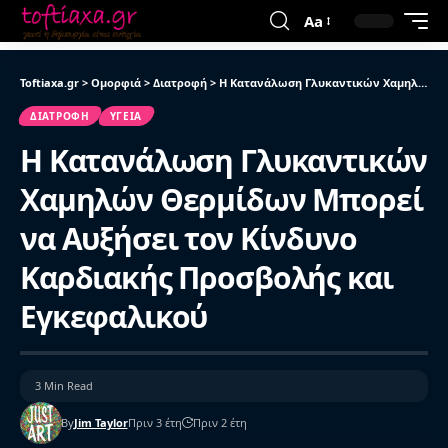
Aa
Toftiaxa.gr
>
Ομορφιά
>
Διατροφή
>
Η Κατανάλωση Γλυκαντικών Χαμηλών Θερμίδων Μπορεί να Αυξήσει τον Κίνδυνο Καρδιακής Προσβολής και Εγκεφαλικού
ΔΙΑΤΡΟΦΉ
ΥΓΕΊΑ
Η Κατανάλωση Γλυκαντικών
Χαμηλών Θερμίδων Μπορεί
να Αυξήσει τον Κίνδυνο
Καρδιακής Προσβολής και
Εγκεφαλικού
3 Min Read
By
Jim Taylor
Πριν 3 έτη
Πριν 2 έτη