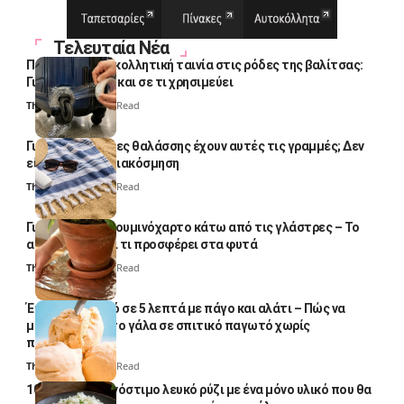
Τελευταία Νέα
Πολλοί βάζουν κολλητική ταινία στις ρόδες της βαλίτσας:
Γιατί το κάνουν και σε τι χρησιμεύει
Thali Ombre
4 Min Read
Γιατί οι πετσέτες θαλάσσης έχουν αυτές τις γραμμές; Δεν
είναι μόνο για διακόσμηση
Thali Ombre
5 Min Read
Γιατί βάζουν αλουμινόχαρτο κάτω από τις γλάστρες – Το
απλό κόλπο και τι προσφέρει στα φυτά
Thali Ombre
4 Min Read
Έτοιμο παγωτό σε 5 λεπτά με πάγο και αλάτι – Πώς να
μετατρέψετε το γάλα σε σπιτικό παγωτό χωρίς
παγωτομηχανή
Thali Ombre
4 Min Read
10 φορές ποιο νόστιμο λευκό ρύζι με ένα μόνο υλικό που θα