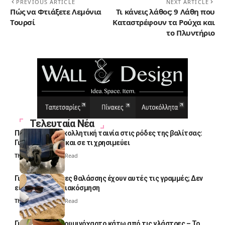
PREVIOUS ARTICLE
NEXT ARTICLE
Πώς να Φτιάξετε Λεμόνια
Τι κάνεις λάθος: 9 Λάθη που
Τουρσί
Καταστρέφουν τα Ρούχα και
το Πλυντήριο
Τελευταία Νέα
Πολλοί βάζουν κολλητική ταινία στις ρόδες της βαλίτσας:
Γιατί το κάνουν και σε τι χρησιμεύει
Thali Ombre
4 Min Read
Γιατί οι πετσέτες θαλάσσης έχουν αυτές τις γραμμές; Δεν
είναι μόνο για διακόσμηση
Thali Ombre
5 Min Read
Γιατί βάζουν αλουμινόχαρτο κάτω από τις γλάστρες – Το