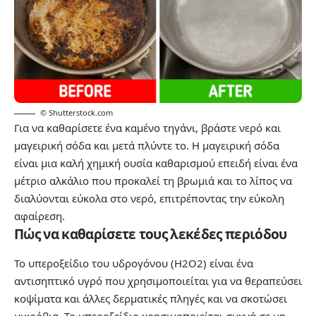
© Shutterstock.com
Για να καθαρίσετε ένα καμένο τηγάνι, βράστε νερό και
μαγειρική σόδα και μετά πλύντε το. Η μαγειρική σόδα
είναι μια καλή χημική ουσία καθαρισμού επειδή είναι ένα
μέτριο αλκάλιο που προκαλεί τη βρωμιά και το λίπος να
διαλύονται εύκολα στο νερό, επιτρέποντας την εύκολη
αφαίρεση.
Πώς να καθαρίσετε τους λεκέδες περιόδου
Το υπεροξείδιο του υδρογόνου (H2O2) είναι ένα
αντισηπτικό υγρό που χρησιμοποιείται για να θεραπεύσει
κοψίματα και άλλες δερματικές πληγές και να σκοτώσει
μικρόβια. Το υπεροξείδιο χρησιμοποιείται συχνά σε μη