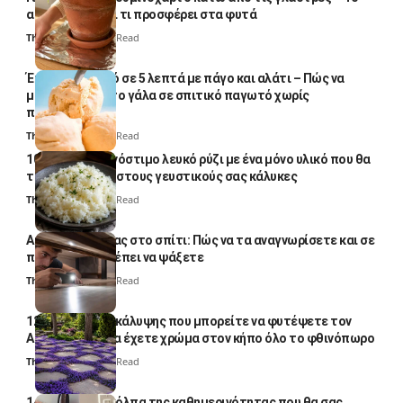
απλό κόλπο και τι προσφέρει στα φυτά
Thali Ombre
4 Min Read
Έτοιμο παγωτό σε 5 λεπτά με πάγο και αλάτι – Πώς να
μετατρέψετε το γάλα σε σπιτικό παγωτό χωρίς
παγωτομηχανή
Thali Ombre
4 Min Read
10 φορές ποιο νόστιμο λευκό ρύζι με ένα μόνο υλικό που θα
το απογειώσει στους γευστικούς σας κάλυκες
Thali Ombre
4 Min Read
Αυγά κατσαρίδας στο σπίτι: Πώς να τα αναγνωρίσετε και σε
ποια σημεία πρέπει να ψάξετε
Thali Ombre
4 Min Read
12 φυτά εδαφοκάλυψης που μπορείτε να φυτέψετε τον
Αύγουστο για να έχετε χρώμα στον κήπο όλο το φθινόπωρο
Thali Ombre
7 Min Read
14 πανέξυπνα κόλπα της καθημερινότητας που θα σας