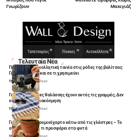
Γνωρίζουν
Μακιγιάζ
Τελευταία Νέα
Πολλοί βάζουν κολλητική ταινία στις ρόδες της βαλίτσας:
Γιατί το κάνουν και σε τι χρησιμεύει
Thali Ombre
4 Min Read
Γιατί οι πετσέτες θαλάσσης έχουν αυτές τις γραμμές; Δεν
είναι μόνο για διακόσμηση
Thali Ombre
5 Min Read
Γιατί βάζουν αλουμινόχαρτο κάτω από τις γλάστρες – Το
απλό κόλπο και τι προσφέρει στα φυτά
Thali Ombre
4 Min Read