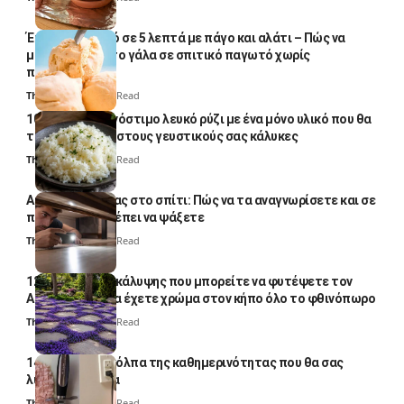
Έτοιμο παγωτό σε 5 λεπτά με πάγο και αλάτι – Πώς να
μετατρέψετε το γάλα σε σπιτικό παγωτό χωρίς
παγωτομηχανή
Thali Ombre
4 Min Read
10 φορές ποιο νόστιμο λευκό ρύζι με ένα μόνο υλικό που θα
το απογειώσει στους γευστικούς σας κάλυκες
Thali Ombre
4 Min Read
Αυγά κατσαρίδας στο σπίτι: Πώς να τα αναγνωρίσετε και σε
ποια σημεία πρέπει να ψάξετε
Thali Ombre
4 Min Read
12 φυτά εδαφοκάλυψης που μπορείτε να φυτέψετε τον
Αύγουστο για να έχετε χρώμα στον κήπο όλο το φθινόπωρο
Thali Ombre
7 Min Read
14 πανέξυπνα κόλπα της καθημερινότητας που θα σας
λύσουν τα χέρια
Thali Ombre
6 Min Read