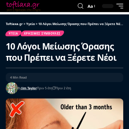
Aa
Toftiaxa.gr
>
Υγεία
>
10 Λόγοι Μείωσης Όρασης που Πρέπει να Ξέρετε Νέοι
ΥΓΕΊΑ
ΧΡΉΣΙΜΕΣ ΣΥΜΒΟΥΛΈΣ
10 Λόγοι Μείωσης Όρασης
που Πρέπει να Ξέρετε Νέοι
4 Min Read
By
Jim Taylor
Πριν 5 έτη
Πριν 2 έτη