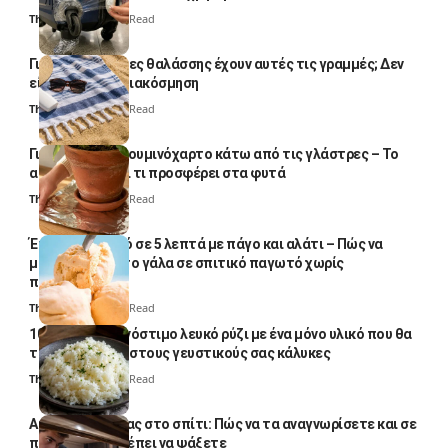
Thali Ombre
4 Min Read
Γιατί οι πετσέτες θαλάσσης έχουν αυτές τις γραμμές; Δεν
είναι μόνο για διακόσμηση
Thali Ombre
5 Min Read
Γιατί βάζουν αλουμινόχαρτο κάτω από τις γλάστρες – Το
απλό κόλπο και τι προσφέρει στα φυτά
Thali Ombre
4 Min Read
Έτοιμο παγωτό σε 5 λεπτά με πάγο και αλάτι – Πώς να
μετατρέψετε το γάλα σε σπιτικό παγωτό χωρίς
παγωτομηχανή
Thali Ombre
4 Min Read
10 φορές ποιο νόστιμο λευκό ρύζι με ένα μόνο υλικό που θα
το απογειώσει στους γευστικούς σας κάλυκες
Thali Ombre
4 Min Read
Αυγά κατσαρίδας στο σπίτι: Πώς να τα αναγνωρίσετε και σε
ποια σημεία πρέπει να ψάξετε