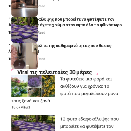
Thali Ombre
4 Min Read
12 φυτά εδαφοκάλυψης που μπορείτε να φυτέψετε τον
Αύγουστο για να έχετε χρώμα στον κήπο όλο το φθινόπωρο
Thali Ombre
7 Min Read
14 πανέξυπνα κόλπα της καθημερινότητας που θα σας
λύσουν τα χέρια
Thali Ombre
6 Min Read
Viral τις τελευταίες 30 μέρες
Τα φυτεύεις μια φορά και
ανθίζουν για χρόνια: 10
φυτά που μεγαλώνουν μόνα
τους ξανά και ξανά
18.6k views
12 φυτά εδαφοκάλυψης που
μπορείτε να φυτέψετε τον