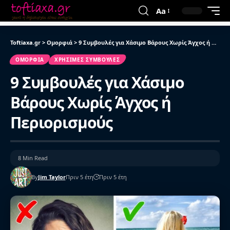
Aa
Toftiaxa.gr
>
Ομορφιά
>
9 Συμβουλές για Χάσιμο Βάρους Χωρίς Άγχος ή Περιορισμούς
ΟΜΟΡΦΙΆ
ΧΡΉΣΙΜΕΣ ΣΥΜΒΟΥΛΈΣ
9 Συμβουλές για Χάσιμο
Βάρους Χωρίς Άγχος ή
Περιορισμούς
8 Min Read
By
Jim Taylor
Πριν 5 έτη
Πριν 5 έτη