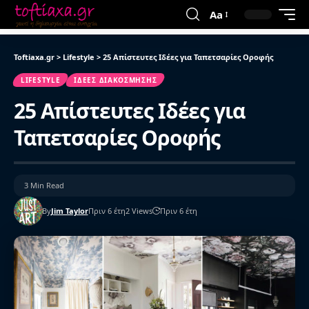
Aa
Toftiaxa.gr
>
Lifestyle
>
25 Απίστευτες Ιδέες για Ταπετσαρίες Οροφής
LIFESTYLE
ΙΔΈΕΣ ΔΙΑΚΌΣΜΗΣΗΣ
25 Απίστευτες Ιδέες για
Ταπετσαρίες Οροφής
3 Min Read
By
Jim Taylor
Πριν 6 έτη
2 Views
Πριν 6 έτη