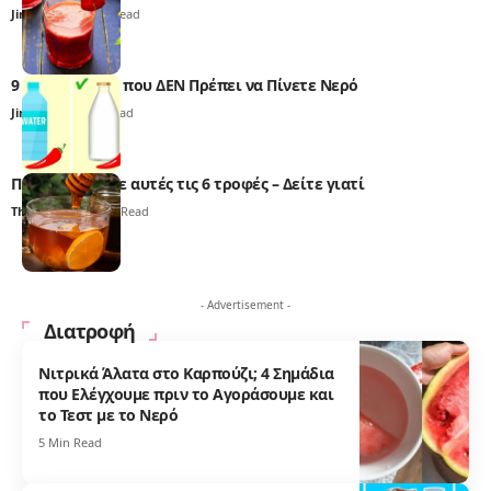
Jim Taylor
12 Min Read
9 Περιπτώσεις που ΔΕΝ Πρέπει να Πίνετε Νερό
Jim Taylor
6 Min Read
Ποτέ το μέλι με αυτές τις 6 τροφές – Δείτε γιατί
Thali Ombre
4 Min Read
- Advertisement -
Διατροφή
Νιτρικά Άλατα στο Καρπούζι; 4 Σημάδια
που Ελέγχουμε πριν το Αγοράσουμε και
το Τεστ με το Νερό
5 Min Read