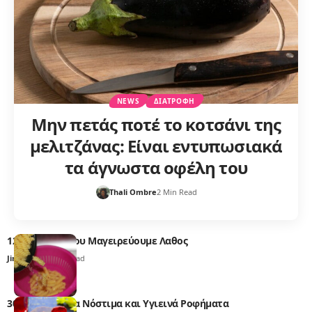
NEWS
ΔΙΑΤΡΟΦΉ
Μην πετάς ποτέ το κοτσάνι της
μελιτζάνας: Είναι εντυπωσιακά
τα άγνωστα οφέλη του
Thali Ombre
2 Min Read
12 Προϊόντα που Μαγειρεύουμε Λαθος
Jim Taylor
6 Min Read
30 Συνταγές για Νόστιμα και Υγιεινά Ροφήματα