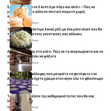
Έτοιμο παγωτό σε 5 λεπτά με πάγο και αλάτι – Πώς να
μετατρέψετε το γάλα σε σπιτικό παγωτό χωρίς
παγωτομηχανή
Thali Ombre
4 Min Read
10 φορές ποιο νόστιμο λευκό ρύζι με ένα μόνο υλικό που θα
το απογειώσει στους γευστικούς σας κάλυκες
Thali Ombre
4 Min Read
Αυγά κατσαρίδας στο σπίτι: Πώς να τα αναγνωρίσετε και σε
ποια σημεία πρέπει να ψάξετε
Thali Ombre
4 Min Read
12 φυτά εδαφοκάλυψης που μπορείτε να φυτέψετε τον
Αύγουστο για να έχετε χρώμα στον κήπο όλο το φθινόπωρο
Thali Ombre
7 Min Read
14 πανέξυπνα κόλπα της καθημερινότητας που θα σας
λύσουν τα χέρια
Thali Ombre
6 Min Read