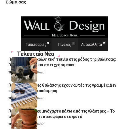
Σώμα σας
Τελευταία Νέα
Πολλοί βάζουν κολλητική ταινία στις ρόδες της βαλίτσας:
Γιατί το κάνουν και σε τι χρησιμεύει
Thali Ombre
4 Min Read
Γιατί οι πετσέτες θαλάσσης έχουν αυτές τις γραμμές; Δεν
είναι μόνο για διακόσμηση
Thali Ombre
5 Min Read
Γιατί βάζουν αλουμινόχαρτο κάτω από τις γλάστρες – Το
απλό κόλπο και τι προσφέρει στα φυτά
Thali Ombre
4 Min Read