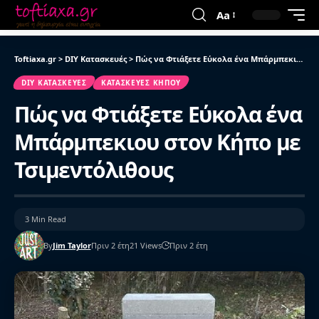
Aa
Toftiaxa.gr
>
DIY Κατασκευές
>
Πώς να Φτιάξετε Εύκολα ένα Μπάρμπεκιου στον Κήπο με Τσιμεντόλιθους
DIY ΚΑΤΑΣΚΕΥΈΣ
ΚΑΤΑΣΚΕΥΈΣ ΚΉΠΟΥ
Πώς να Φτιάξετε Εύκολα ένα
Μπάρμπεκιου στον Κήπο με
Τσιμεντόλιθους
3 Min Read
By
Jim Taylor
Πριν 2 έτη
21 Views
Πριν 2 έτη