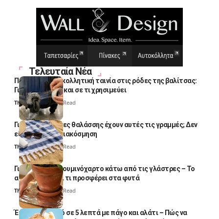
Τελευταία Νέα
Πολλοί βάζουν κολλητική ταινία στις ρόδες της βαλίτσας:
Γιατί το κάνουν και σε τι χρησιμεύει
Thali Ombre
4 Min Read
Γιατί οι πετσέτες θαλάσσης έχουν αυτές τις γραμμές; Δεν
είναι μόνο για διακόσμηση
Thali Ombre
5 Min Read
Γιατί βάζουν αλουμινόχαρτο κάτω από τις γλάστρες – Το
απλό κόλπο και τι προσφέρει στα φυτά
Thali Ombre
4 Min Read
Έτοιμο παγωτό σε 5 λεπτά με πάγο και αλάτι – Πώς να