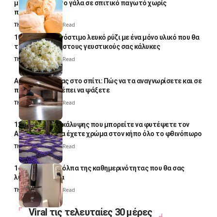
μετατρέψετε το γάλα σε σπιτικό παγωτό χωρίς
παγωτομηχανή
Thali Ombre
4 Min Read
10 φορές ποιο νόστιμο λευκό ρύζι με ένα μόνο υλικό που θα
το απογειώσει στους γευστικούς σας κάλυκες
Thali Ombre
4 Min Read
Αυγά κατσαρίδας στο σπίτι: Πώς να τα αναγνωρίσετε και σε
ποια σημεία πρέπει να ψάξετε
Thali Ombre
4 Min Read
12 φυτά εδαφοκάλυψης που μπορείτε να φυτέψετε τον
Αύγουστο για να έχετε χρώμα στον κήπο όλο το φθινόπωρο
Thali Ombre
7 Min Read
14 πανέξυπνα κόλπα της καθημερινότητας που θα σας
λύσουν τα χέρια
Thali Ombre
6 Min Read
Viral τις τελευταίες 30 μέρες