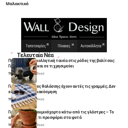
Μαλακτικό
Τελευταία Νέα
Πολλοί βάζουν κολλητική ταινία στις ρόδες της βαλίτσας:
Γιατί το κάνουν και σε τι χρησιμεύει
Thali Ombre
4 Min Read
Γιατί οι πετσέτες θαλάσσης έχουν αυτές τις γραμμές; Δεν
είναι μόνο για διακόσμηση
Thali Ombre
5 Min Read
Γιατί βάζουν αλουμινόχαρτο κάτω από τις γλάστρες – Το
απλό κόλπο και τι προσφέρει στα φυτά
Thali Ombre
4 Min Read