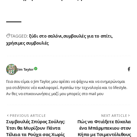
TAGGED:
ξύδι στο σαλόνι
συμβουλές για το σπίτι
χρήσιμες συμβουλές
Jim Taylor
Γεια σου είμαι ο Jim Taylor, μου αρέσει να ψάχνω και να ενημερώνομαι
για οτιδήποτε νέο κυκλοφορεί. Αγαπάω την τεχνολογία και το lifestyle.
Αν θες να επικοινωνήσεις μαζί μου μπορείς στο mail μου
PREVIOUS ARTICLE
NEXT ARTICLE
Συμβουλές Σπύρος Σούλης:
Πώς να Φτιάξετε Εύκολα
Έτσι θα Μυρίζουν Πάντα
ένα Μπάρμπεκιου στον
Τέλεια τα Ρούχα σας Χωρίς
Κήπο με Τσιμεντόλιθους