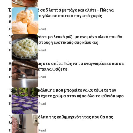
Έτοιμο παγωτό σε 5 λεπτά με πάγο και αλάτι – Πώς να
μετατρέψετε το γάλα σε σπιτικό παγωτό χωρίς
παγωτομηχανή
Thali Ombre
4 Min Read
10 φορές ποιο νόστιμο λευκό ρύζι με ένα μόνο υλικό που θα
το απογειώσει στους γευστικούς σας κάλυκες
Thali Ombre
4 Min Read
Αυγά κατσαρίδας στο σπίτι: Πώς να τα αναγνωρίσετε και σε
ποια σημεία πρέπει να ψάξετε
Thali Ombre
4 Min Read
12 φυτά εδαφοκάλυψης που μπορείτε να φυτέψετε τον
Αύγουστο για να έχετε χρώμα στον κήπο όλο το φθινόπωρο
Thali Ombre
7 Min Read
14 πανέξυπνα κόλπα της καθημερινότητας που θα σας
λύσουν τα χέρια
Thali Ombre
6 Min Read