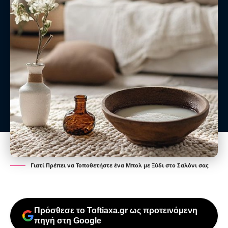
Γιατί Πρέπει να Τοποθετήστε ένα Μπολ με Ξύδι στο Σαλόνι σας
Πρόσθεσε το Toftiaxa.gr ως προτεινόμενη
πηγή στη Google