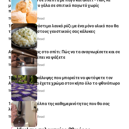
μετατρέψετε το γάλα σε σπιτικό παγωτό χωρίς
παγωτομηχανή
Thali Ombre
4 Min Read
10 φορές ποιο νόστιμο λευκό ρύζι με ένα μόνο υλικό που θα
το απογειώσει στους γευστικούς σας κάλυκες
Thali Ombre
4 Min Read
Αυγά κατσαρίδας στο σπίτι: Πώς να τα αναγνωρίσετε και σε
ποια σημεία πρέπει να ψάξετε
Thali Ombre
4 Min Read
12 φυτά εδαφοκάλυψης που μπορείτε να φυτέψετε τον
Αύγουστο για να έχετε χρώμα στον κήπο όλο το φθινόπωρο
Thali Ombre
7 Min Read
14 πανέξυπνα κόλπα της καθημερινότητας που θα σας
λύσουν τα χέρια
Thali Ombre
6 Min Read