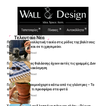
Τελευταία Νέα
Πολλοί βάζουν κολλητική ταινία στις ρόδες της βαλίτσας:
Γιατί το κάνουν και σε τι χρησιμεύει
Thali Ombre
4 Min Read
Γιατί οι πετσέτες θαλάσσης έχουν αυτές τις γραμμές; Δεν
είναι μόνο για διακόσμηση
Thali Ombre
5 Min Read
Γιατί βάζουν αλουμινόχαρτο κάτω από τις γλάστρες – Το
απλό κόλπο και τι προσφέρει στα φυτά
Thali Ombre
4 Min Read
Έτοιμο παγωτό σε 5 λεπτά με πάγο και αλάτι – Πώς να