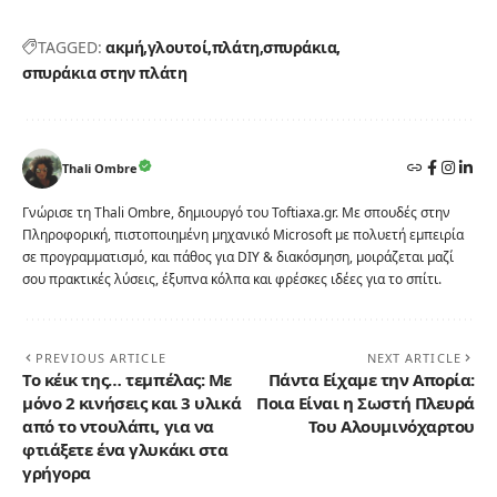
TAGGED:
ακμή
γλουτοί
πλάτη
σπυράκια
σπυράκια στην πλάτη
Thali Ombre
Γνώρισε τη Thali Ombre, δημιουργό του Toftiaxa.gr. Με σπουδές στην
Πληροφορική, πιστοποιημένη μηχανικό Microsoft με πολυετή εμπειρία
σε προγραμματισμό, και πάθος για DIY & διακόσμηση, μοιράζεται μαζί
σου πρακτικές λύσεις, έξυπνα κόλπα και φρέσκες ιδέες για το σπίτι.
PREVIOUS ARTICLE
NEXT ARTICLE
Το κέικ της… τεμπέλας: Με
Πάντα Είχαμε την Απορία:
μόνο 2 κινήσεις και 3 υλικά
Ποια Είναι η Σωστή Πλευρά
από το ντουλάπι, για να
Του Αλουμινόχαρτου
φτιάξετε ένα γλυκάκι στα
γρήγορα