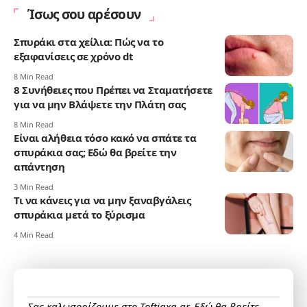
Ίσως σου αρέσουν
Σπυράκι στα χείλια: Πώς να το
εξαφανίσεις σε χρόνο dt
8 Min Read
8 Συνήθειες που Πρέπει να Σταματήσετε
για να μην Βλάψετε την Πλάτη σας
8 Min Read
Είναι αλήθεια τόσο κακό να σπάτε τα
σπυράκια σας; Εδώ θα βρείτε την
απάντηση
3 Min Read
Τι να κάνεις για να μην ξαναβγάλεις
σπυράκια μετά το ξύρισμα
4 Min Read
Σας καλωσορίζουμε στο Toftiaxa.gr. Εδώ θα βρείτε