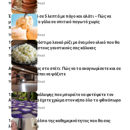
Thali Ombre
4 Min Read
Έτοιμο παγωτό σε 5 λεπτά με πάγο και αλάτι – Πώς να
μετατρέψετε το γάλα σε σπιτικό παγωτό χωρίς
παγωτομηχανή
Thali Ombre
4 Min Read
10 φορές ποιο νόστιμο λευκό ρύζι με ένα μόνο υλικό που θα
το απογειώσει στους γευστικούς σας κάλυκες
Thali Ombre
4 Min Read
Αυγά κατσαρίδας στο σπίτι: Πώς να τα αναγνωρίσετε και σε
ποια σημεία πρέπει να ψάξετε
Thali Ombre
4 Min Read
12 φυτά εδαφοκάλυψης που μπορείτε να φυτέψετε τον
Αύγουστο για να έχετε χρώμα στον κήπο όλο το φθινόπωρο
Thali Ombre
7 Min Read
14 πανέξυπνα κόλπα της καθημερινότητας που θα σας
λύσουν τα χέρια