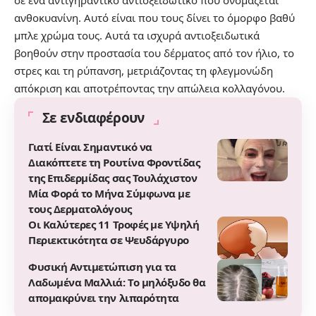
σε ένα αντιγηραντικό αντιοξειδωτικό που ονομάζεται
ανθοκυανίνη. Αυτό είναι που τους δίνει το όμορφο βαθύ
μπλε χρώμα τους. Αυτά τα ισχυρά αντιοξειδωτικά
βοηθούν στην προστασία του δέρματος από τον ήλιο, το
στρες και τη ρύπανση, μετριάζοντας τη φλεγμονώδη
απόκριση και αποτρέποντας την απώλεια κολλαγόνου.
Σε ενδιαφέρουν
Γιατί Είναι Σημαντικό να
Διακόπτετε τη Ρουτίνα Φροντίδας
της Επιδερμίδας σας Τουλάχιστον
Μία Φορά το Μήνα Σύμφωνα με
τους Δερματολόγους
Οι Καλύτερες 11 Τροφές με Υψηλή
Περιεκτικότητα σε Ψευδάργυρο
Φυσική Αντιμετώπιση για τα
Λαδωμένα Μαλλιά: Το μηλόξυδο θα
απομακρύνει την λιπαρότητα