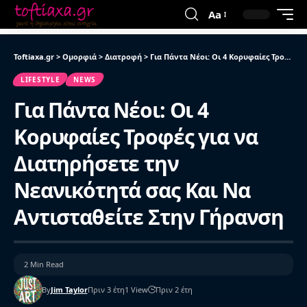
Aa
Toftiaxa.gr
>
Ομορφιά
>
Διατροφή
>
Για Πάντα Νέοι: Οι 4 Κορυφαίες Τροφές για να Διατηρήσετε την Νεανικότητά σας Και Να Αντισταθείτε Στην Γήρανση
LIFESTYLE
NEWS
Για Πάντα Νέοι: Οι 4
Κορυφαίες Τροφές για να
Διατηρήσετε την
Νεανικότητά σας Και Να
Αντισταθείτε Στην Γήρανση
2 Min Read
By
Jim Taylor
Πριν 3 έτη
1 View
Πριν 2 έτη