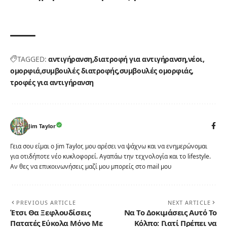
TAGGED:
αντιγήρανση
διατροφή για αντιγήρανση
νέοι
ομορφιά
συμβουλές διατροφής
συμβουλές ομορφιάς
τροφές για αντιγήρανση
Jim Taylor
Γεια σου είμαι ο Jim Taylor, μου αρέσει να ψάχνω και να ενημερώνομαι
για οτιδήποτε νέο κυκλοφορεί. Αγαπάω την τεχνολογία και το lifestyle.
Αν θες να επικοινωνήσεις μαζί μου μπορείς στο mail μου
PREVIOUS ARTICLE
NEXT ARTICLE
Έτσι Θα Ξεφλουδίσεις
Να Το Δοκιμάσεις Αυτό Το
Πατατές Εύκολα Μόνο Με
Κόλπο: Γιατί Πρέπει να