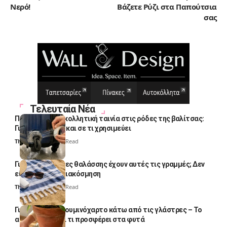
Νερό!
Βάζετε Ρύζι στα Παπούτσια
σας
Τελευταία Νέα
Πολλοί βάζουν κολλητική ταινία στις ρόδες της βαλίτσας:
Γιατί το κάνουν και σε τι χρησιμεύει
Thali Ombre
4 Min Read
Γιατί οι πετσέτες θαλάσσης έχουν αυτές τις γραμμές; Δεν
είναι μόνο για διακόσμηση
Thali Ombre
5 Min Read
Γιατί βάζουν αλουμινόχαρτο κάτω από τις γλάστρες – Το
απλό κόλπο και τι προσφέρει στα φυτά