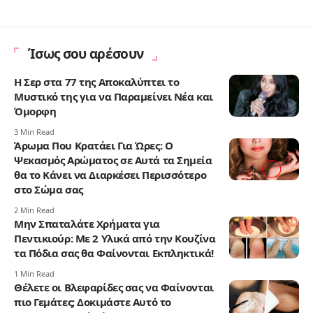
Ίσως σου αρέσουν
Η Σερ στα 77 της Αποκαλύπτει το
Μυστικό της για να Παραμείνει Νέα και
Όμορφη
3 Min Read
Άρωμα Που Κρατάει Για Ώρες: Ο
Ψεκασμός Αρώματος σε Αυτά τα Σημεία
θα το Κάνει να Διαρκέσει Περισσότερο
στο Σώμα σας
2 Min Read
Μην Σπαταλάτε Χρήματα για
Πεντικιούρ: Με 2 Υλικά από την Κουζίνα
τα Πόδια σας θα Φαίνονται Εκπληκτικά!
1 Min Read
Θέλετε οι Βλεφαρίδες σας να Φαίνονται
πιο Γεμάτες; Δοκιμάστε Αυτό το