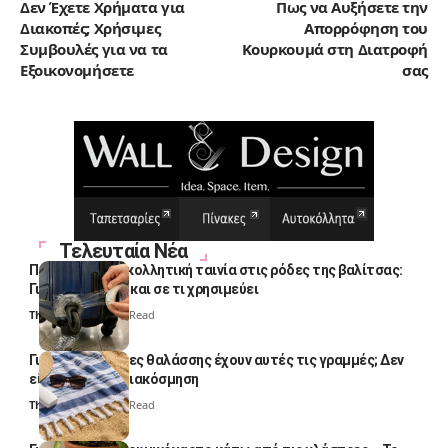
Δεν Έχετε Χρήματα για
Πως να Αυξήσετε την
Διακοπές; Χρήσιμες
Απορρόφηση του
Συμβουλές για να τα
Κουρκουμά στη Διατροφή
Εξοικονομήσετε
σας
Τελευταία Νέα
Πολλοί βάζουν κολλητική ταινία στις ρόδες της βαλίτσας:
Γιατί το κάνουν και σε τι χρησιμεύει
Thali Ombre
4 Min Read
Γιατί οι πετσέτες θαλάσσης έχουν αυτές τις γραμμές; Δεν
είναι μόνο για διακόσμηση
Thali Ombre
5 Min Read