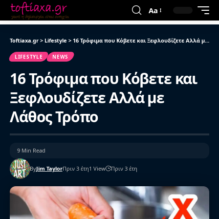
Aa
Toftiaxa.gr
>
Lifestyle
>
16 Τρόφιμα που Κόβετε και Ξεφλουδίζετε Αλλά με Λάθος Τρόπο
LIFESTYLE
NEWS
16 Τρόφιμα που Κόβετε και
Ξεφλουδίζετε Αλλά με
Λάθος Τρόπο
9 Min Read
By
Jim Taylor
Πριν 3 έτη
1 View
Πριν 3 έτη