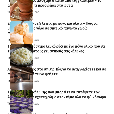
Γιατί βάζουν αλουμινόχαρτο κάτω από τις γλάστρες – Το
απλό κόλπο και τι προσφέρει στα φυτά
Thali Ombre
4 Min Read
Έτοιμο παγωτό σε 5 λεπτά με πάγο και αλάτι – Πώς να
μετατρέψετε το γάλα σε σπιτικό παγωτό χωρίς
παγωτομηχανή
Thali Ombre
4 Min Read
10 φορές ποιο νόστιμο λευκό ρύζι με ένα μόνο υλικό που θα
το απογειώσει στους γευστικούς σας κάλυκες
Thali Ombre
4 Min Read
Αυγά κατσαρίδας στο σπίτι: Πώς να τα αναγνωρίσετε και σε
ποια σημεία πρέπει να ψάξετε
Thali Ombre
4 Min Read
12 φυτά εδαφοκάλυψης που μπορείτε να φυτέψετε τον
Αύγουστο για να έχετε χρώμα στον κήπο όλο το φθινόπωρο
Thali Ombre
7 Min Read