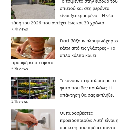
Το τσιμέντο στην είσοδο του
σπιτιού και στη βεράντα
είναι ξεπερασμένο – Η νέα
τάση του 2026 που αντέχει έως και 30 χρόνια
7.7k views
Γιατί βάζουν αλουμινόχαρτο
κάτω από τις γλάστρες – Το
απλό κόλπο και τι
προσφέρει στα φυτά
5.7k views
Τι κάνουν τα φυτώρια με τα
φυτά που δεν πουλάνε; Η
απάντηση θα σας εκπλήξει
5.1k views
Οι πυροσβέστες
προειδοποιούν: Αυτή είναι η
συσκευή που πρέπει πάντα