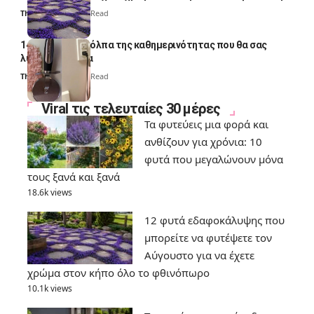
Thali Ombre
7 Min Read
14 πανέξυπνα κόλπα της καθημερινότητας που θα σας
λύσουν τα χέρια
Thali Ombre
6 Min Read
Viral τις τελευταίες 30 μέρες
Τα φυτεύεις μια φορά και
ανθίζουν για χρόνια: 10
φυτά που μεγαλώνουν μόνα
τους ξανά και ξανά
18.6k views
12 φυτά εδαφοκάλυψης που
μπορείτε να φυτέψετε τον
Αύγουστο για να έχετε
χρώμα στον κήπο όλο το φθινόπωρο
10.1k views