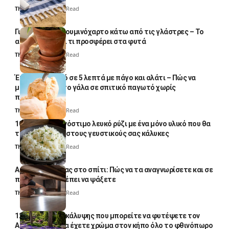
Thali Ombre
5 Min Read
Γιατί βάζουν αλουμινόχαρτο κάτω από τις γλάστρες – Το
απλό κόλπο και τι προσφέρει στα φυτά
Thali Ombre
4 Min Read
Έτοιμο παγωτό σε 5 λεπτά με πάγο και αλάτι – Πώς να
μετατρέψετε το γάλα σε σπιτικό παγωτό χωρίς
παγωτομηχανή
Thali Ombre
4 Min Read
10 φορές ποιο νόστιμο λευκό ρύζι με ένα μόνο υλικό που θα
το απογειώσει στους γευστικούς σας κάλυκες
Thali Ombre
4 Min Read
Αυγά κατσαρίδας στο σπίτι: Πώς να τα αναγνωρίσετε και σε
ποια σημεία πρέπει να ψάξετε
Thali Ombre
4 Min Read
12 φυτά εδαφοκάλυψης που μπορείτε να φυτέψετε τον
Αύγουστο για να έχετε χρώμα στον κήπο όλο το φθινόπωρο