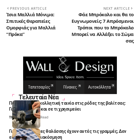
PREVIOUS ARTICLE
NEXT ARTICLE
Ίσια Μαλλιά Μόνιμα:
Φάε Μπρόκολο και θα το
Σπιτικές Θεραπείες
Ευγνωμονείς: 7 Απρόσμενοι
Ομορφιάς για Μαλλιά
Τρόποι που το Μπρόκολο
“Πρόκα”
Μπορεί να Αλλάξει το Σώμα
σας
Τελευταία Νέα
Πολλοί βάζουν κολλητική ταινία στις ρόδες της βαλίτσας:
Γιατί το κάνουν και σε τι χρησιμεύει
Thali Ombre
4 Min Read
Γιατί οι πετσέτες θαλάσσης έχουν αυτές τις γραμμές; Δεν
είναι μόνο για διακόσμηση