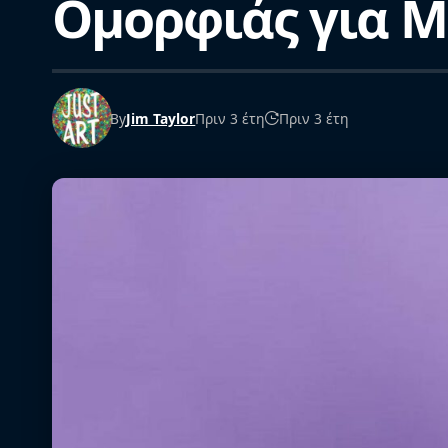
Ομορφιάς για Μ
By
Jim Taylor
Πριν 3 έτη
Πριν 3 έτη