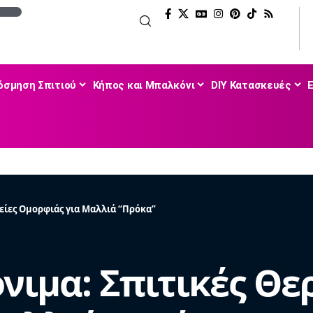
όσμηση Σπιτιού
Κήπος και Μπαλκόνι
DIY Κατασκευές
είες Ομορφιάς για Μαλλιά “Πρόκα”
νιμα: Σπιτικές Θε