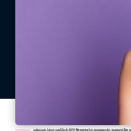
μόνιμα ίσια μαλλιά,DIY θεραπεία ομορφιάς,φροντίδα 