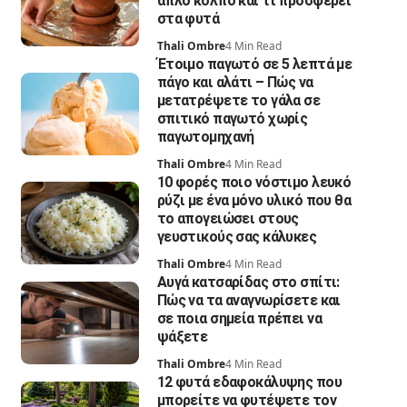
απλό κόλπο και τι προσφέρει
στα φυτά
Thali Ombre
4 Min Read
Έτοιμο παγωτό σε 5 λεπτά με
πάγο και αλάτι – Πώς να
μετατρέψετε το γάλα σε
σπιτικό παγωτό χωρίς
παγωτομηχανή
Thali Ombre
4 Min Read
10 φορές ποιο νόστιμο λευκό
ρύζι με ένα μόνο υλικό που θα
το απογειώσει στους
γευστικούς σας κάλυκες
Thali Ombre
4 Min Read
Αυγά κατσαρίδας στο σπίτι:
Πώς να τα αναγνωρίσετε και
σε ποια σημεία πρέπει να
ψάξετε
Thali Ombre
4 Min Read
12 φυτά εδαφοκάλυψης που
μπορείτε να φυτέψετε τον