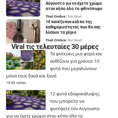
Αύγουστο για να έχετε χρώμα
στον κήπο όλο το φθινόπωρο
Thali Ombre
7 Min Read
14 πανέξυπνα κόλπα της
καθημερινότητας που θα σας
λύσουν τα χέρια
Thali Ombre
6 Min Read
Viral τις τελευταίες 30 μέρες
Τα φυτεύεις μια φορά και
ανθίζουν για χρόνια: 10
φυτά που μεγαλώνουν
μόνα τους ξανά και ξανά
18.6k views
12 φυτά εδαφοκάλυψης
που μπορείτε να
φυτέψετε τον Αύγουστο
για να έχετε χρώμα στον κήπο όλο το