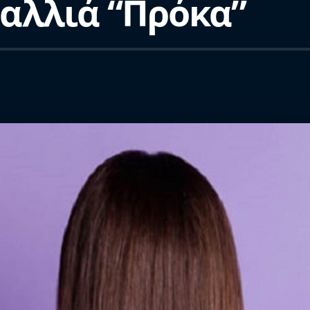
αλλιά “Πρόκα”