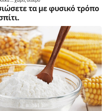
υσικά … χωρις σίδερο
ισιώσετε τα με φυσικό τρόπο
σπίτι.