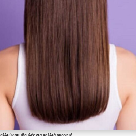
μαλλιών,συμβουλές για μαλλιά,ομορφιά,