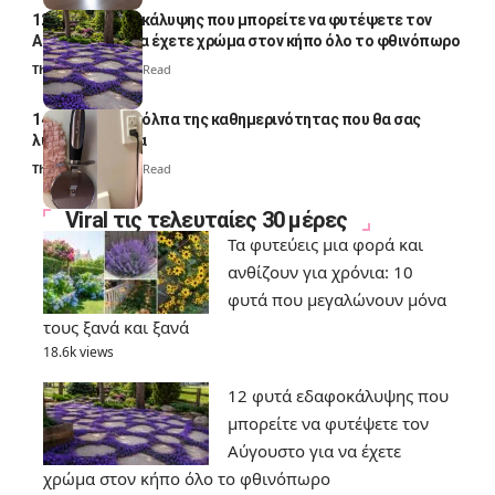
12 φυτά εδαφοκάλυψης που μπορείτε να φυτέψετε τον
Αύγουστο για να έχετε χρώμα στον κήπο όλο το φθινόπωρο
Thali Ombre
7 Min Read
14 πανέξυπνα κόλπα της καθημερινότητας που θα σας
λύσουν τα χέρια
Thali Ombre
6 Min Read
Viral τις τελευταίες 30 μέρες
Τα φυτεύεις μια φορά και
ανθίζουν για χρόνια: 10
φυτά που μεγαλώνουν μόνα
τους ξανά και ξανά
18.6k views
12 φυτά εδαφοκάλυψης που
μπορείτε να φυτέψετε τον
Αύγουστο για να έχετε
χρώμα στον κήπο όλο το φθινόπωρο