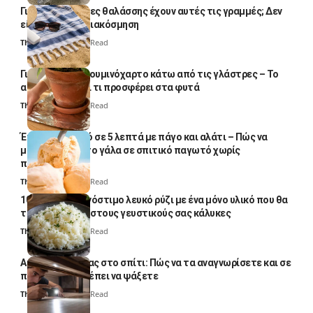
Γιατί οι πετσέτες θαλάσσης έχουν αυτές τις γραμμές; Δεν
είναι μόνο για διακόσμηση
Thali Ombre
5 Min Read
Γιατί βάζουν αλουμινόχαρτο κάτω από τις γλάστρες – Το
απλό κόλπο και τι προσφέρει στα φυτά
Thali Ombre
4 Min Read
Έτοιμο παγωτό σε 5 λεπτά με πάγο και αλάτι – Πώς να
μετατρέψετε το γάλα σε σπιτικό παγωτό χωρίς
παγωτομηχανή
Thali Ombre
4 Min Read
10 φορές ποιο νόστιμο λευκό ρύζι με ένα μόνο υλικό που θα
το απογειώσει στους γευστικούς σας κάλυκες
Thali Ombre
4 Min Read
Αυγά κατσαρίδας στο σπίτι: Πώς να τα αναγνωρίσετε και σε
ποια σημεία πρέπει να ψάξετε
Thali Ombre
4 Min Read