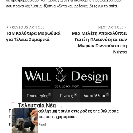
σε προγραμματισμό, και πάθος για DIY & διακόσμηση, μοιράζεται μαζί
σου πρακτικές λύσεις, έξυπνα κόλπα και φρέσκες ιδέες για το σπίτι.
PREVIOUS ARTICLE
NEXT ARTICLE
Τα 8 Καλύτερα Μυρωδικά
Μια Μελέτη Αποκαλύπτει
για Τέλεια Ζυμαρικά
Γιατί η Πλειονότητα των
Μωρών Γεννιούνται τη
Νύχτα
Τελευταία Νέα
Πολλοί βάζουν κολλητική ταινία στις ρόδες της βαλίτσας:
Γιατί το κάνουν και σε τι χρησιμεύει
Thali Ombre
4 Min Read