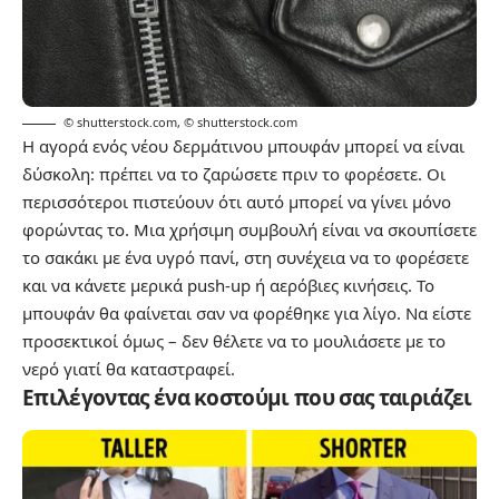
© shutterstock.com
,
© shutterstock.com
Η αγορά ενός νέου δερμάτινου μπουφάν μπορεί να είναι
δύσκολη: πρέπει να το ζαρώσετε πριν το φορέσετε. Οι
περισσότεροι πιστεύουν ότι αυτό μπορεί να γίνει μόνο
φορώντας το. Μια χρήσιμη συμβουλή είναι να σκουπίσετε
το σακάκι με ένα υγρό πανί, στη συνέχεια να το φορέσετε
και να κάνετε μερικά push-up ή αερόβιες κινήσεις. Το
μπουφάν θα φαίνεται σαν να φορέθηκε για λίγο. Να είστε
προσεκτικοί όμως – δεν θέλετε να το μουλιάσετε με το
νερό γιατί θα καταστραφεί.
Επιλέγοντας ένα κοστούμι που σας ταιριάζει