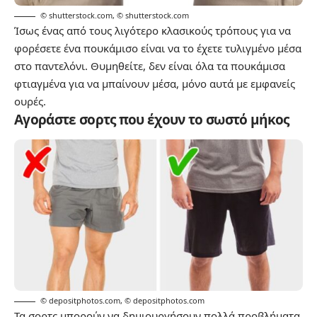
© shutterstock.com
,
© shutterstock.com
Ίσως ένας από τους λιγότερο κλασικούς τρόπους για να
φορέσετε ένα πουκάμισο είναι να το έχετε τυλιγμένο μέσα
στο παντελόνι. Θυμηθείτε, δεν είναι όλα τα πουκάμισα
φτιαγμένα για να μπαίνουν μέσα, μόνο αυτά με εμφανείς
ουρές.
Αγοράστε σορτς που έχουν το σωστό μήκος
© depositphotos.com
,
© depositphotos.com
Τα σορτς μπορούν να δημιουργήσουν πολλά προβλήματα