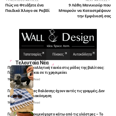
Πώς να Φτιάξετε ένα
9 Λάθη Μανικιούρ που
Παιδικό Άλογο σε Ραβδί
Μπορούν να Καταστρέψουν
την Εμφάνισή σας
Τελευταία Νέα
Πολλοί βάζουν κολλητική ταινία στις ρόδες της βαλίτσας:
Γιατί το κάνουν και σε τι χρησιμεύει
Thali Ombre
4 Min Read
Γιατί οι πετσέτες θαλάσσης έχουν αυτές τις γραμμές; Δεν
είναι μόνο για διακόσμηση
Thali Ombre
5 Min Read
Γιατί βάζουν αλουμινόχαρτο κάτω από τις γλάστρες – Το