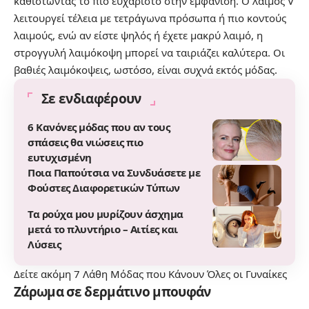
καθιστώντας το πιο ευχάριστο στην εμφάνιση. Ο λαιμός V
λειτουργεί τέλεια με τετράγωνα πρόσωπα ή πιο κοντούς
λαιμούς, ενώ αν είστε ψηλός ή έχετε μακρύ λαιμό, η
στρογγυλή λαιμόκοψη μπορεί να ταιριάζει καλύτερα. Οι
βαθιές λαιμόκοψεις, ωστόσο, είναι συχνά εκτός μόδας.
Σε ενδιαφέρουν
6 Κανόνες μόδας που αν τους
σπάσεις θα νιώσεις πιο
ευτυχισμένη
Ποια Παπούτσια να Συνδυάσετε με
Φούστες Διαφορετικών Τύπων
Τα ρούχα μου μυρίζουν άσχημα
μετά το πλυντήριο – Αιτίες και
Λύσεις
Δείτε ακόμη
7 Λάθη Μόδας που Κάνουν Όλες οι Γυναίκες
Ζάρωμα σε δερμάτινο μπουφάν