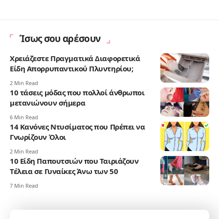
Ίσως σου αρέσουν
Χρειάζεστε Πραγματικά Διαφορετικά
Είδη Απορρυπαντικού Πλυντηρίου;
2 Min Read
10 τάσεις μόδας που πολλοί άνθρωποι
μετανιώνουν σήμερα
6 Min Read
14 Κανόνες Ντυσίματος που Πρέπει να
Γνωρίζουν Όλοι
2 Min Read
10 Είδη Παπουτσιών που Ταιριάζουν
Τέλεια σε Γυναίκες Άνω των 50
7 Min Read