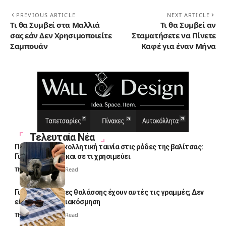
PREVIOUS ARTICLE
NEXT ARTICLE
Τι θα Συμβεί στα Μαλλιά
Τι θα Συμβεί αν
σας εάν Δεν Χρησιμοποιείτε
Σταματήσετε να Πίνετε
Σαμπουάν
Καφέ για έναν Μήνα
Τελευταία Νέα
Πολλοί βάζουν κολλητική ταινία στις ρόδες της βαλίτσας:
Γιατί το κάνουν και σε τι χρησιμεύει
Thali Ombre
4 Min Read
Γιατί οι πετσέτες θαλάσσης έχουν αυτές τις γραμμές; Δεν
είναι μόνο για διακόσμηση
Thali Ombre
5 Min Read