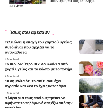
απάντηση θα σας εκπλήξει
5.1k views
Ίσως σου αρέσουν
Τελειώνει η εποχή του χαρτιού υγείας;
Αυτό είναι που αρχίζει να το
αντικαθιστά
4 Min Read
Το πιο ιδιαίτερο DIY: Λουλούδια από
χαρτί υγείας και το κόλπο με το ποτήρι
4 Min Read
10 σημάδια ότι το σπίτι σου έχει
υγρασία και δεν το έχεις καταλάβει
3 Min Read
9 λόγοι για τους οποίους πρέπει να
αφήνετε το τηλέφωνό σας έξω από την
τουαλέτα