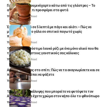
Γιατί βάζουν αλουμινόχαρτο κάτω από τις γλάστρες – Το
απλό κόλπο και τι προσφέρει στα φυτά
Thali Ombre
4 Min Read
Έτοιμο παγωτό σε 5 λεπτά με πάγο και αλάτι – Πώς να
μετατρέψετε το γάλα σε σπιτικό παγωτό χωρίς
παγωτομηχανή
Thali Ombre
4 Min Read
10 φορές ποιο νόστιμο λευκό ρύζι με ένα μόνο υλικό που θα
το απογειώσει στους γευστικούς σας κάλυκες
Thali Ombre
4 Min Read
Αυγά κατσαρίδας στο σπίτι: Πώς να τα αναγνωρίσετε και σε
ποια σημεία πρέπει να ψάξετε
Thali Ombre
4 Min Read
12 φυτά εδαφοκάλυψης που μπορείτε να φυτέψετε τον
Αύγουστο για να έχετε χρώμα στον κήπο όλο το φθινόπωρο
Thali Ombre
7 Min Read