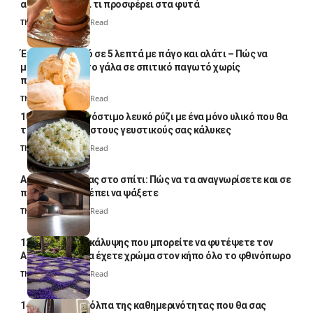
απλό κόλπο και τι προσφέρει στα φυτά
Thali Ombre
4 Min Read
Έτοιμο παγωτό σε 5 λεπτά με πάγο και αλάτι – Πώς να
μετατρέψετε το γάλα σε σπιτικό παγωτό χωρίς
παγωτομηχανή
Thali Ombre
4 Min Read
10 φορές ποιο νόστιμο λευκό ρύζι με ένα μόνο υλικό που θα
το απογειώσει στους γευστικούς σας κάλυκες
Thali Ombre
4 Min Read
Αυγά κατσαρίδας στο σπίτι: Πώς να τα αναγνωρίσετε και σε
ποια σημεία πρέπει να ψάξετε
Thali Ombre
4 Min Read
12 φυτά εδαφοκάλυψης που μπορείτε να φυτέψετε τον
Αύγουστο για να έχετε χρώμα στον κήπο όλο το φθινόπωρο
Thali Ombre
7 Min Read
14 πανέξυπνα κόλπα της καθημερινότητας που θα σας