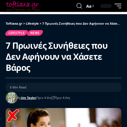
Aa
Toftiaxa.gr
>
Lifestyle
>
7 Πρωινές Συνήθειες που Δεν Αφήνουν να Χάσετε Βάρος
LIFESTYLE
NEWS
7 Πρωινές Συνήθειες που
Δεν Αφήνουν να Χάσετε
Βάρος
6 Min Read
By
Jim Taylor
Πριν 4 έτη
Πριν 4 έτη