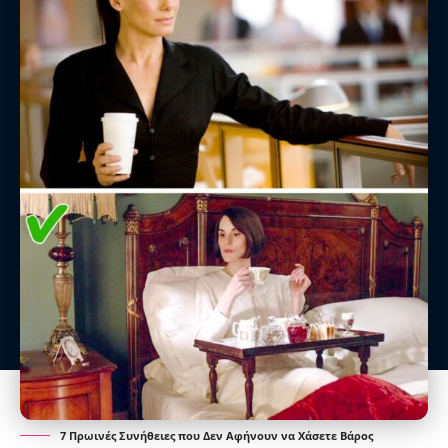
7 Πρωινές Συνήθειες που Δεν Αφήνουν να Χάσετε Βάρος