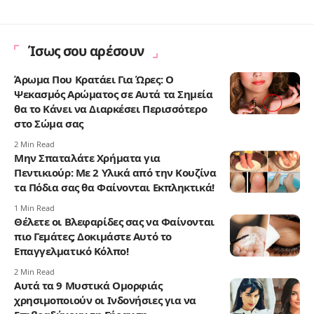
Ίσως σου αρέσουν
Άρωμα Που Κρατάει Για Ώρες: Ο
Ψεκασμός Αρώματος σε Αυτά τα Σημεία
θα το Κάνει να Διαρκέσει Περισσότερο
στο Σώμα σας
2 Min Read
Μην Σπαταλάτε Χρήματα για
Πεντικιούρ: Με 2 Υλικά από την Κουζίνα
τα Πόδια σας θα Φαίνονται Εκπληκτικά!
1 Min Read
Θέλετε οι Βλεφαρίδες σας να Φαίνονται
πιο Γεμάτες; Δοκιμάστε Αυτό το
Επαγγελματικό Κόλπο!
2 Min Read
Αυτά τα 9 Μυστικά Ομορφιάς
χρησιμοποιούν οι Ινδονήσιες για να