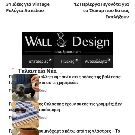
31 Ιδέες για Vintage
12 Περίεργα Γεγονότα για
Ρολόγια Δαπέδου
τα Όσκαρ που θα σας
Εκπλήξουν
Τελευταία Νέα
Πολλοί βάζουν κολλητική ταινία στις ρόδες της βαλίτσας:
Γιατί το κάνουν και σε τι χρησιμεύει
Thali Ombre
4 Min Read
Γιατί οι πετσέτες θαλάσσης έχουν αυτές τις γραμμές; Δεν
είναι μόνο για διακόσμηση
Thali Ombre
5 Min Read
Γιατί βάζουν αλουμινόχαρτο κάτω από τις γλάστρες – Το