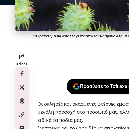
10 Τρόποι για να Απαλλαγείτε από το Σκασμένο Δέρμα 
SHARE
Πρόσθεσε το Toftiaxa
Οι σκληρές και
σκασμένες φτέρνες
εμφαν
μεγάλη προσοχή στο πρόσωπό μας, αλλ
ειδικά τα πόδια μας.
Με τον καιρό, το
ξηρό δέρμα
στις φτέρνε