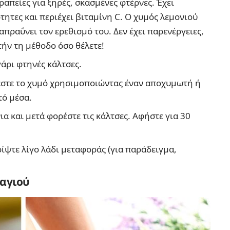
εραπείες για ξηρές, σκασμένες φτέρνες. Έχει
τητες και περιέχει βιταμίνη C. Ο χυμός λεμονιού
απραΰνει τον ερεθισμό του. Δεν έχει παρενέργειες,
ήν τη μέθοδο όσο θέλετε!
γάρι φτηνές κάλτσες.
ρέστε το χυμό χρησιμοποιώντας έναν αποχυμωτή ή
τό μέσα.
ια και μετά φορέστε τις κάλτσες. Αφήστε για 30
ρίψτε λίγο λάδι μεταφοράς (για παράδειγμα,
σαγιού