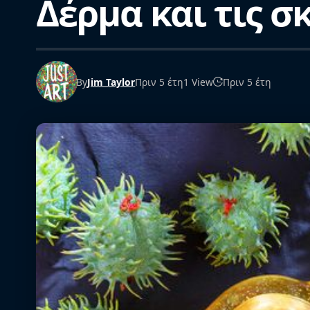
Δέρμα και τις σ
By
Jim Taylor
Πριν 5 έτη
1 View
Πριν 5 έτη