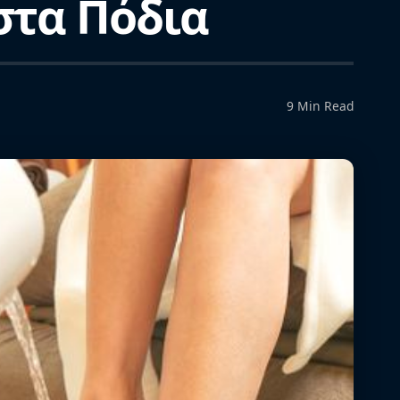
στα Πόδια
9 Min Read