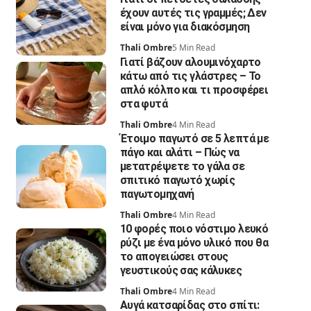
έχουν αυτές τις γραμμές; Δεν
είναι μόνο για διακόσμηση
Thali Ombre
5 Min Read
Γιατί βάζουν αλουμινόχαρτο
κάτω από τις γλάστρες – Το
απλό κόλπο και τι προσφέρει
στα φυτά
Thali Ombre
4 Min Read
Έτοιμο παγωτό σε 5 λεπτά με
πάγο και αλάτι – Πώς να
μετατρέψετε το γάλα σε
σπιτικό παγωτό χωρίς
παγωτομηχανή
Thali Ombre
4 Min Read
10 φορές ποιο νόστιμο λευκό
ρύζι με ένα μόνο υλικό που θα
το απογειώσει στους
γευστικούς σας κάλυκες
Thali Ombre
4 Min Read
Αυγά κατσαρίδας στο σπίτι: