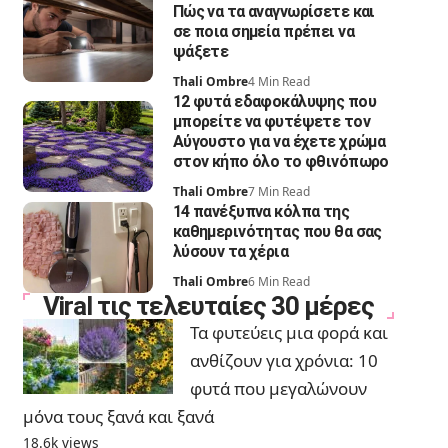
Πώς να τα αναγνωρίσετε και
σε ποια σημεία πρέπει να
ψάξετε
Thali Ombre
4 Min Read
12 φυτά εδαφοκάλυψης που
μπορείτε να φυτέψετε τον
Αύγουστο για να έχετε χρώμα
στον κήπο όλο το φθινόπωρο
Thali Ombre
7 Min Read
14 πανέξυπνα κόλπα της
καθημερινότητας που θα σας
λύσουν τα χέρια
Thali Ombre
6 Min Read
Viral τις τελευταίες 30 μέρες
Τα φυτεύεις μια φορά και
ανθίζουν για χρόνια: 10
φυτά που μεγαλώνουν
μόνα τους ξανά και ξανά
18.6k views