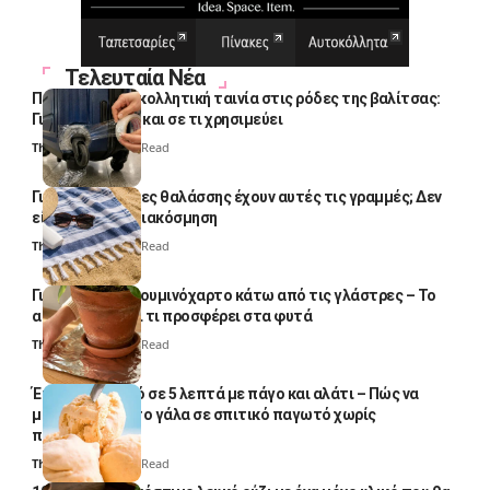
Τελευταία Νέα
Πολλοί βάζουν κολλητική ταινία στις ρόδες της βαλίτσας:
Γιατί το κάνουν και σε τι χρησιμεύει
Thali Ombre
4 Min Read
Γιατί οι πετσέτες θαλάσσης έχουν αυτές τις γραμμές; Δεν
είναι μόνο για διακόσμηση
Thali Ombre
5 Min Read
Γιατί βάζουν αλουμινόχαρτο κάτω από τις γλάστρες – Το
απλό κόλπο και τι προσφέρει στα φυτά
Thali Ombre
4 Min Read
Έτοιμο παγωτό σε 5 λεπτά με πάγο και αλάτι – Πώς να
μετατρέψετε το γάλα σε σπιτικό παγωτό χωρίς
παγωτομηχανή
Thali Ombre
4 Min Read