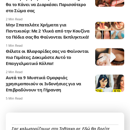
θα το Κάνει να Διαρκέσει Περισσότερο
στο Σώμα σας
2 Min Read
Μην Σπαταλάτε Χρήματα για
Πεντικιούρ: Με 2 Υλικά από την Κουζίνα
τα Πόδια σας θα Φαίνονται Εκπληκτικά!
1 Min Read
Θέλετε οι Βλεφαρίδες σας να Φαίνονται
πιο Γεμάτες; Δοκιμάστε Αυτό το
Επαγγελματικό Κόλπο!
2 Min Read
Αυτά τα 9 Μυστικά Ομορφιάς
χρησιμοποιούν οι Ινδονήσιες για να
Επιβραδύνουν τη Γήρανση
5 Min Read
Σας καλωσορίζουμε στο Toftiaxa.gr. Εδώ θα βρείτε