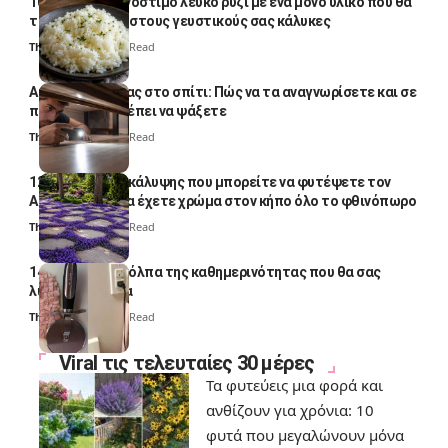
10 φορές ποιο νόστιμο λευκό ρύζι με ένα μόνο υλικό που θα
το απογειώσει στους γευστικούς σας κάλυκες
Thali Ombre
4 Min Read
Αυγά κατσαρίδας στο σπίτι: Πώς να τα αναγνωρίσετε και σε
ποια σημεία πρέπει να ψάξετε
Thali Ombre
4 Min Read
12 φυτά εδαφοκάλυψης που μπορείτε να φυτέψετε τον
Αύγουστο για να έχετε χρώμα στον κήπο όλο το φθινόπωρο
Thali Ombre
7 Min Read
14 πανέξυπνα κόλπα της καθημερινότητας που θα σας
λύσουν τα χέρια
Thali Ombre
6 Min Read
Viral τις τελευταίες 30 μέρες
Τα φυτεύεις μια φορά και
ανθίζουν για χρόνια: 10
φυτά που μεγαλώνουν μόνα