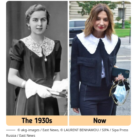
© akg-images / East News
,
© LAURENT BENHAMOU / SIPA / Sipa Press
Russia / East News