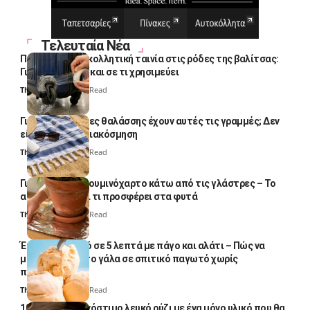
Τελευταία Νέα
Πολλοί βάζουν κολλητική ταινία στις ρόδες της βαλίτσας:
Γιατί το κάνουν και σε τι χρησιμεύει
Thali Ombre
4 Min Read
Γιατί οι πετσέτες θαλάσσης έχουν αυτές τις γραμμές; Δεν
είναι μόνο για διακόσμηση
Thali Ombre
5 Min Read
Γιατί βάζουν αλουμινόχαρτο κάτω από τις γλάστρες – Το
απλό κόλπο και τι προσφέρει στα φυτά
Thali Ombre
4 Min Read
Έτοιμο παγωτό σε 5 λεπτά με πάγο και αλάτι – Πώς να
μετατρέψετε το γάλα σε σπιτικό παγωτό χωρίς
παγωτομηχανή
Thali Ombre
4 Min Read
10 φορές ποιο νόστιμο λευκό ρύζι με ένα μόνο υλικό που θα