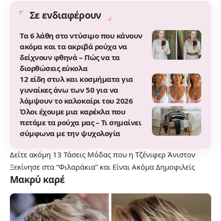
Σε ενδιαφέρουν
Τα 6 λάθη στο ντύσιμο που κάνουν
ακόμα και τα ακριβά ρούχα να
δείχνουν φθηνά – Πώς να τα
διορθώσεις εύκολα
12 είδη στυλ και κοσμήματα για
γυναίκες άνω των 50 για να
λάμψουν το καλοκαίρι του 2026
Όλοι έχουμε μια καρέκλα που
πετάμε τα ρούχα μας – Τι σημαίνει
σύμφωνα με την ψυχολογία
Δείτε ακόμη
13 Τάσεις Μόδας που η Τζένιφερ Άνιστον
Ξεκίνησε στα “Φιλαράκια” και Είναι Ακόμα Δημοφιλείς
Μακρύ καρέ