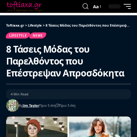
Aa
Toftiaxa.gr
>
Lifestyle
>
8 Τάσεις Μόδας του Παρελθόντος που Επέστρεψαν Απροσδόκητα
LIFESTYLE
NEWS
8 Τάσεις Μόδας του
Παρελθόντος που
Επέστρεψαν Απροσδόκητα
4 Min Read
By
Jim Taylor
Πριν 5 έτη
Πριν 5 έτη