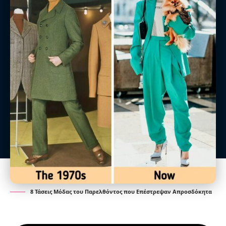
8 Τάσεις Μόδας του Παρελθόντος που Επέστρεψαν Απροσδόκητα