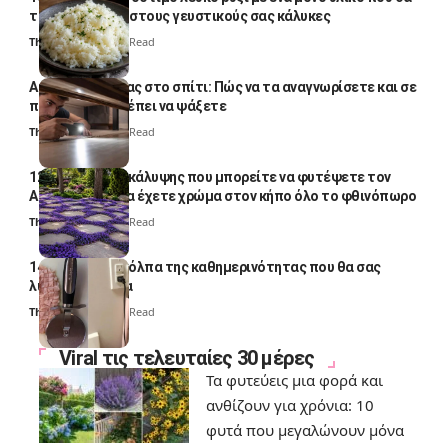
το απογειώσει στους γευστικούς σας κάλυκες
Thali Ombre
4 Min Read
Αυγά κατσαρίδας στο σπίτι: Πώς να τα αναγνωρίσετε και σε
ποια σημεία πρέπει να ψάξετε
Thali Ombre
4 Min Read
12 φυτά εδαφοκάλυψης που μπορείτε να φυτέψετε τον
Αύγουστο για να έχετε χρώμα στον κήπο όλο το φθινόπωρο
Thali Ombre
7 Min Read
14 πανέξυπνα κόλπα της καθημερινότητας που θα σας
λύσουν τα χέρια
Thali Ombre
6 Min Read
Viral τις τελευταίες 30 μέρες
Τα φυτεύεις μια φορά και
ανθίζουν για χρόνια: 10
φυτά που μεγαλώνουν μόνα