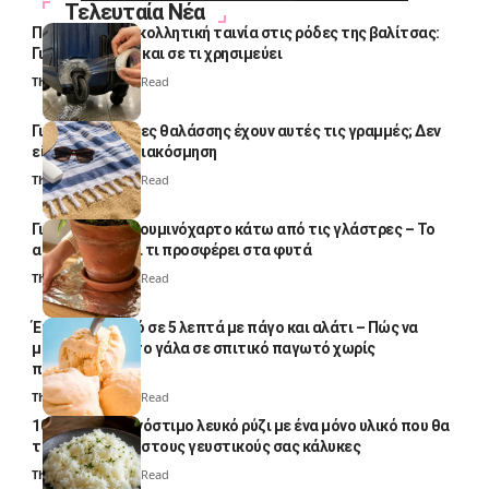
Τελευταία Νέα
Πολλοί βάζουν κολλητική ταινία στις ρόδες της βαλίτσας:
Γιατί το κάνουν και σε τι χρησιμεύει
Thali Ombre
4 Min Read
Γιατί οι πετσέτες θαλάσσης έχουν αυτές τις γραμμές; Δεν
είναι μόνο για διακόσμηση
Thali Ombre
5 Min Read
Γιατί βάζουν αλουμινόχαρτο κάτω από τις γλάστρες – Το
απλό κόλπο και τι προσφέρει στα φυτά
Thali Ombre
4 Min Read
Έτοιμο παγωτό σε 5 λεπτά με πάγο και αλάτι – Πώς να
μετατρέψετε το γάλα σε σπιτικό παγωτό χωρίς
παγωτομηχανή
Thali Ombre
4 Min Read
10 φορές ποιο νόστιμο λευκό ρύζι με ένα μόνο υλικό που θα
το απογειώσει στους γευστικούς σας κάλυκες
Thali Ombre
4 Min Read