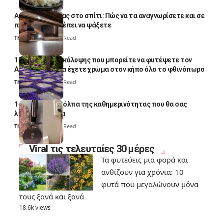
Αυγά κατσαρίδας στο σπίτι: Πώς να τα αναγνωρίσετε και σε
ποια σημεία πρέπει να ψάξετε
Thali Ombre
4 Min Read
12 φυτά εδαφοκάλυψης που μπορείτε να φυτέψετε τον
Αύγουστο για να έχετε χρώμα στον κήπο όλο το φθινόπωρο
Thali Ombre
7 Min Read
14 πανέξυπνα κόλπα της καθημερινότητας που θα σας
λύσουν τα χέρια
Thali Ombre
6 Min Read
Viral τις τελευταίες 30 μέρες
Τα φυτεύεις μια φορά και
ανθίζουν για χρόνια: 10
φυτά που μεγαλώνουν μόνα
τους ξανά και ξανά
18.6k views