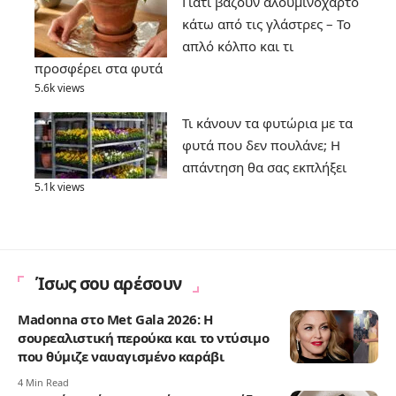
Γιατί βάζουν αλουμινόχαρτο
κάτω από τις γλάστρες – Το
απλό κόλπο και τι
προσφέρει στα φυτά
5.6k views
Τι κάνουν τα φυτώρια με τα
φυτά που δεν πουλάνε; Η
απάντηση θα σας εκπλήξει
5.1k views
Ίσως σου αρέσουν
Madonna στο Met Gala 2026: Η
σουρεαλιστική περούκα και το ντύσιμο
που θύμιζε ναυαγισμένο καράβι
4 Min Read