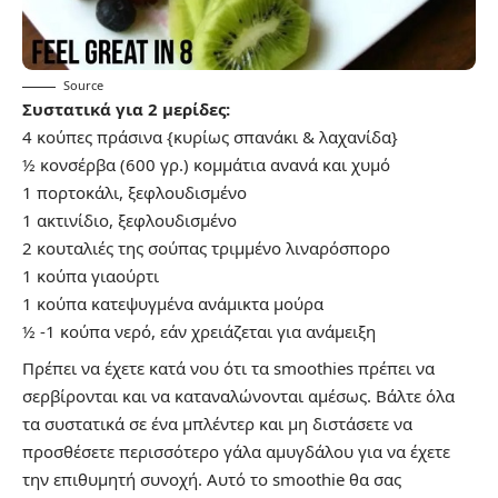
Source
Συστατικά για 2 μερίδες:
4 κούπες πράσινα {κυρίως σπανάκι & λαχανίδα}
½ κονσέρβα (600 γρ.) κομμάτια ανανά και χυμό
1 πορτοκάλι, ξεφλουδισμένο
1 ακτινίδιο, ξεφλουδισμένο
2 κουταλιές της σούπας τριμμένο λιναρόσπορο
1 κούπα γιαούρτι
1 κούπα κατεψυγμένα ανάμικτα μούρα
½ -1 κούπα νερό, εάν χρειάζεται για ανάμειξη
Πρέπει να έχετε κατά νου ότι τα smoothies πρέπει να
σερβίρονται και να καταναλώνονται αμέσως. Βάλτε όλα
τα συστατικά σε ένα μπλέντερ και μη διστάσετε να
προσθέσετε περισσότερο γάλα αμυγδάλου για να έχετε
την επιθυμητή συνοχή. Αυτό το smoothie θα σας