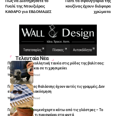
Πώς να Διατηρήσετε το
Γιατί τα σφουγγάρια της
Γυαλί της Ντουζιέρας
κουζίνας έχουν διάφορα
ΚΑΘΑΡΟ για ΕΒΔΟΜΑΔΕΣ
χρώματα
Τελευταία Νέα
Πολλοί βάζουν κολλητική ταινία στις ρόδες της βαλίτσας:
Γιατί το κάνουν και σε τι χρησιμεύει
Thali Ombre
4 Min Read
Γιατί οι πετσέτες θαλάσσης έχουν αυτές τις γραμμές; Δεν
είναι μόνο για διακόσμηση
Thali Ombre
5 Min Read
Γιατί βάζουν αλουμινόχαρτο κάτω από τις γλάστρες – Το
απλό κόλπο και τι προσφέρει στα φυτά