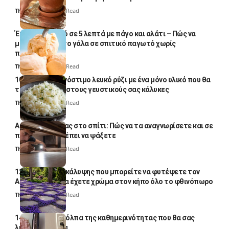
Thali Ombre
4 Min Read
Έτοιμο παγωτό σε 5 λεπτά με πάγο και αλάτι – Πώς να
μετατρέψετε το γάλα σε σπιτικό παγωτό χωρίς
παγωτομηχανή
Thali Ombre
4 Min Read
10 φορές ποιο νόστιμο λευκό ρύζι με ένα μόνο υλικό που θα
το απογειώσει στους γευστικούς σας κάλυκες
Thali Ombre
4 Min Read
Αυγά κατσαρίδας στο σπίτι: Πώς να τα αναγνωρίσετε και σε
ποια σημεία πρέπει να ψάξετε
Thali Ombre
4 Min Read
12 φυτά εδαφοκάλυψης που μπορείτε να φυτέψετε τον
Αύγουστο για να έχετε χρώμα στον κήπο όλο το φθινόπωρο
Thali Ombre
7 Min Read
14 πανέξυπνα κόλπα της καθημερινότητας που θα σας
λύσουν τα χέρια