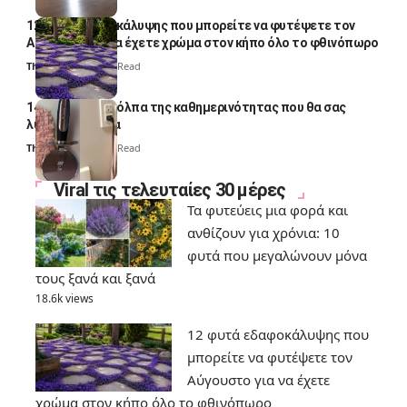
12 φυτά εδαφοκάλυψης που μπορείτε να φυτέψετε τον
Αύγουστο για να έχετε χρώμα στον κήπο όλο το φθινόπωρο
Thali Ombre
7 Min Read
14 πανέξυπνα κόλπα της καθημερινότητας που θα σας
λύσουν τα χέρια
Thali Ombre
6 Min Read
Viral τις τελευταίες 30 μέρες
Τα φυτεύεις μια φορά και
ανθίζουν για χρόνια: 10
φυτά που μεγαλώνουν μόνα
τους ξανά και ξανά
18.6k views
12 φυτά εδαφοκάλυψης που
μπορείτε να φυτέψετε τον
Αύγουστο για να έχετε
χρώμα στον κήπο όλο το φθινόπωρο