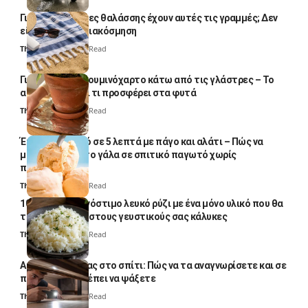
Γιατί οι πετσέτες θαλάσσης έχουν αυτές τις γραμμές; Δεν
είναι μόνο για διακόσμηση
Thali Ombre
5 Min Read
Γιατί βάζουν αλουμινόχαρτο κάτω από τις γλάστρες – Το
απλό κόλπο και τι προσφέρει στα φυτά
Thali Ombre
4 Min Read
Έτοιμο παγωτό σε 5 λεπτά με πάγο και αλάτι – Πώς να
μετατρέψετε το γάλα σε σπιτικό παγωτό χωρίς
παγωτομηχανή
Thali Ombre
4 Min Read
10 φορές ποιο νόστιμο λευκό ρύζι με ένα μόνο υλικό που θα
το απογειώσει στους γευστικούς σας κάλυκες
Thali Ombre
4 Min Read
Αυγά κατσαρίδας στο σπίτι: Πώς να τα αναγνωρίσετε και σε
ποια σημεία πρέπει να ψάξετε
Thali Ombre
4 Min Read