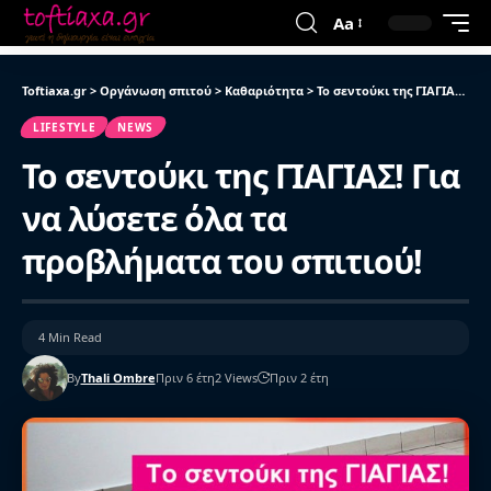
Aa
Toftiaxa.gr
>
Οργάνωση σπιτού
>
Καθαριότητα
>
Το σεντούκι της ΓΙΑΓΙΑΣ! Για να λύσετε όλα τα προβλήματα του σπιτιού!
LIFESTYLE
NEWS
Το σεντούκι της ΓΙΑΓΙΑΣ! Για
να λύσετε όλα τα
προβλήματα του σπιτιού!
4 Min Read
By
Thali Ombre
Πριν 6 έτη
2 Views
Πριν 2 έτη