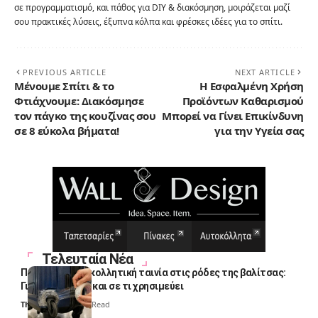
σε προγραμματισμό, και πάθος για DIY & διακόσμηση, μοιράζεται μαζί
σου πρακτικές λύσεις, έξυπνα κόλπα και φρέσκες ιδέες για το σπίτι.
PREVIOUS ARTICLE
NEXT ARTICLE
Μένουμε Σπίτι & το
Η Εσφαλμένη Χρήση
Φτιάχνουμε: Διακόσμησε
Προϊόντων Καθαρισμού
τον πάγκο της κουζίνας σου
Μπορεί να Γίνει Επικίνδυνη
σε 8 εύκολα βήματα!
για την Υγεία σας
Τελευταία Νέα
Πολλοί βάζουν κολλητική ταινία στις ρόδες της βαλίτσας:
Γιατί το κάνουν και σε τι χρησιμεύει
Thali Ombre
4 Min Read