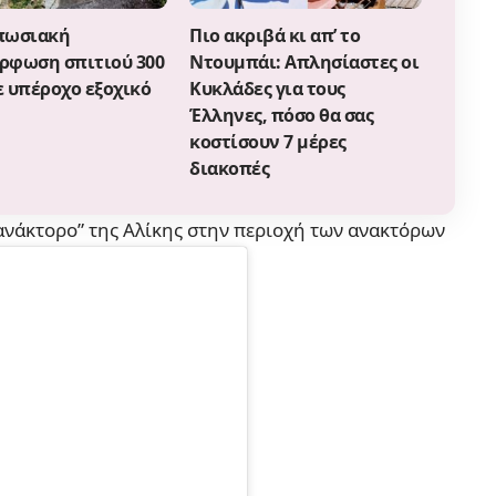
πωσιακή
Πιο ακριβά κι απ’ το
ρφωση σπιτιού 300
Ντουμπάι: Απλησίαστες οι
ε υπέροχο εξοχικό
Κυκλάδες για τους
Έλληνες, πόσo θα σας
κοστίσουν 7 μέρες
διακοπές
“ανάκτορο” της Αλίκης στην περιοχή των ανακτόρων