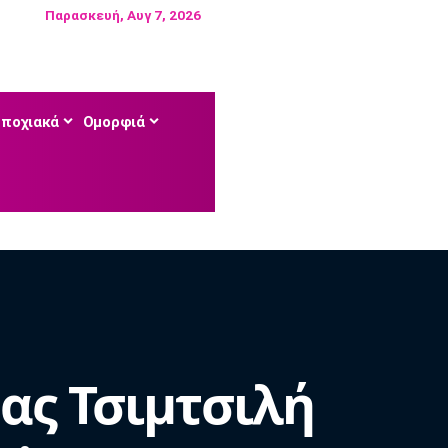
Παρασκευή, Αυγ 7, 2026
Εποχιακά
Ομορφιά
νας Τσιμτσιλή