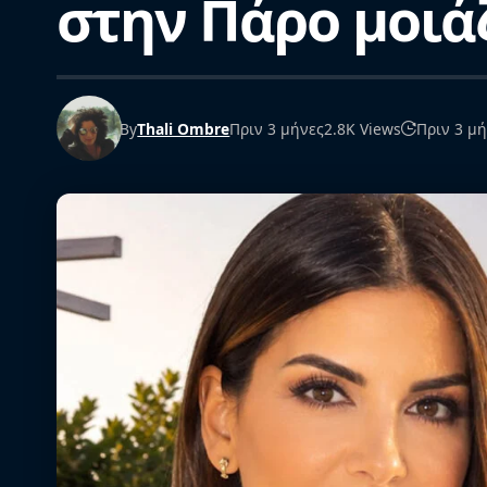
στην Πάρο μοιάζ
By
Thali Ombre
Πριν 3 μήνες
2.8K Views
Πριν 3 μ