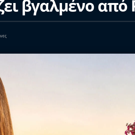
ει βγαλμένο από P
ήνες