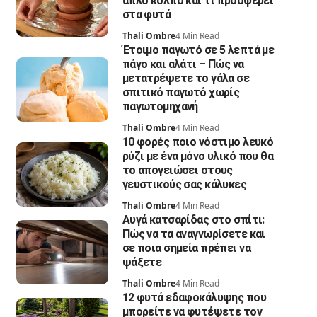
απλό κόλπο και τι προσφέρει
στα φυτά
Thali Ombre
4 Min Read
Έτοιμο παγωτό σε 5 λεπτά με
πάγο και αλάτι – Πώς να
μετατρέψετε το γάλα σε
σπιτικό παγωτό χωρίς
παγωτομηχανή
Thali Ombre
4 Min Read
10 φορές ποιο νόστιμο λευκό
ρύζι με ένα μόνο υλικό που θα
το απογειώσει στους
γευστικούς σας κάλυκες
Thali Ombre
4 Min Read
Αυγά κατσαρίδας στο σπίτι:
Πώς να τα αναγνωρίσετε και
σε ποια σημεία πρέπει να
ψάξετε
Thali Ombre
4 Min Read
12 φυτά εδαφοκάλυψης που
μπορείτε να φυτέψετε τον