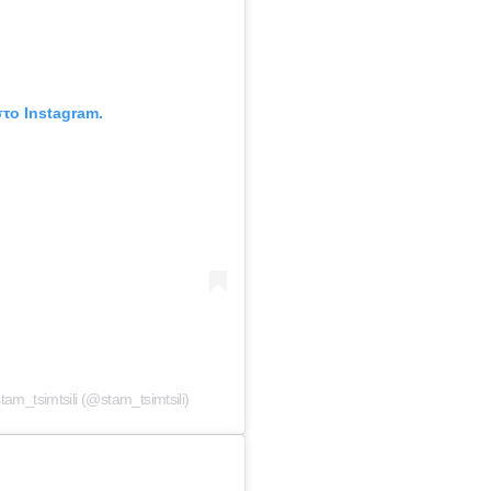
το Instagram.
m_tsimtsili (@stam_tsimtsili)