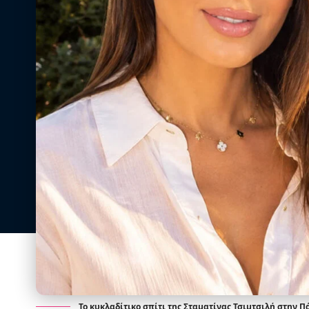
Το κυκλαδίτικο σπίτι της Σταματίνας Τσιμτσιλή στην Π