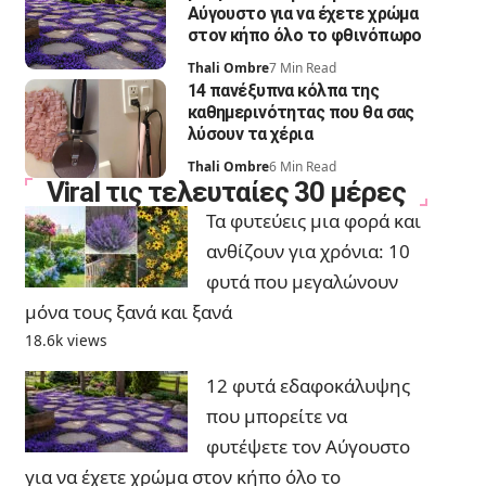
Αύγουστο για να έχετε χρώμα
στον κήπο όλο το φθινόπωρο
Thali Ombre
7 Min Read
14 πανέξυπνα κόλπα της
καθημερινότητας που θα σας
λύσουν τα χέρια
Thali Ombre
6 Min Read
Viral τις τελευταίες 30 μέρες
Τα φυτεύεις μια φορά και
ανθίζουν για χρόνια: 10
φυτά που μεγαλώνουν
μόνα τους ξανά και ξανά
18.6k views
12 φυτά εδαφοκάλυψης
που μπορείτε να
φυτέψετε τον Αύγουστο
για να έχετε χρώμα στον κήπο όλο το