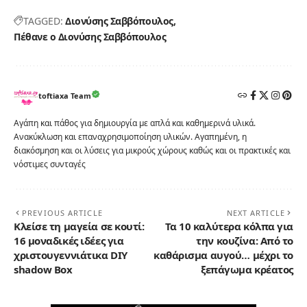
TAGGED:
Διονύσης Σαββόπουλος
Πέθανε ο Διονύσης Σαββόπουλος
toftiaxa Team
Αγάπη και πάθος για δημιουργία με απλά και καθημερινά υλικά.
Ανακύκλωση και επαναχρησιμοποίηση υλικών. Αγαπημένη, η
διακόσμηση και οι λύσεις για μικρούς χώρους καθώς και οι πρακτικές και
νόστιμες συνταγές
PREVIOUS ARTICLE
NEXT ARTICLE
Κλείσε τη μαγεία σε κουτί:
Τα 10 καλύτερα κόλπα για
16 μοναδικές ιδέες για
την κουζίνα: Από το
χριστουγεννιάτικα DIY
καθάρισμα αυγού… μέχρι το
shadow Box
ξεπάγωμα κρέατος