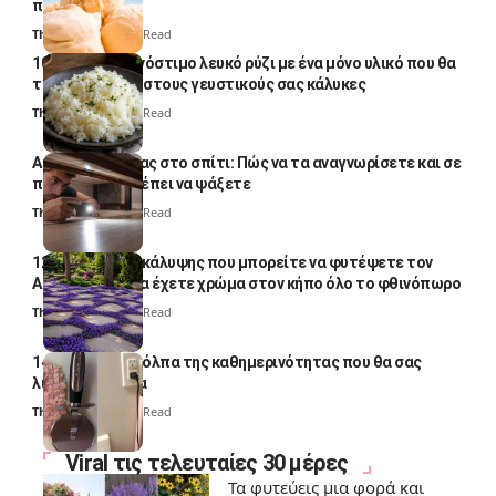
παγωτομηχανή
Thali Ombre
4 Min Read
10 φορές ποιο νόστιμο λευκό ρύζι με ένα μόνο υλικό που θα
το απογειώσει στους γευστικούς σας κάλυκες
Thali Ombre
4 Min Read
Αυγά κατσαρίδας στο σπίτι: Πώς να τα αναγνωρίσετε και σε
ποια σημεία πρέπει να ψάξετε
Thali Ombre
4 Min Read
12 φυτά εδαφοκάλυψης που μπορείτε να φυτέψετε τον
Αύγουστο για να έχετε χρώμα στον κήπο όλο το φθινόπωρο
Thali Ombre
7 Min Read
14 πανέξυπνα κόλπα της καθημερινότητας που θα σας
λύσουν τα χέρια
Thali Ombre
6 Min Read
Viral τις τελευταίες 30 μέρες
Τα φυτεύεις μια φορά και