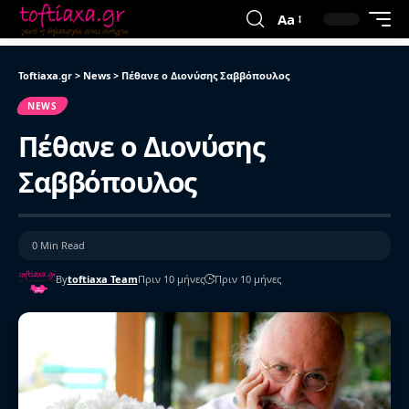
Aa
Toftiaxa.gr
>
News
>
Πέθανε ο Διονύσης Σαββόπουλος
NEWS
Πέθανε ο Διονύσης
Σαββόπουλος
0 Min Read
By
toftiaxa Team
Πριν 10 μήνες
Πριν 10 μήνες