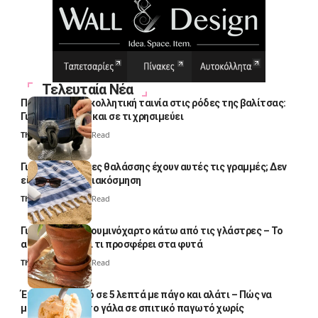
Τελευταία Νέα
Πολλοί βάζουν κολλητική ταινία στις ρόδες της βαλίτσας:
Γιατί το κάνουν και σε τι χρησιμεύει
Thali Ombre
4 Min Read
Γιατί οι πετσέτες θαλάσσης έχουν αυτές τις γραμμές; Δεν
είναι μόνο για διακόσμηση
Thali Ombre
5 Min Read
Γιατί βάζουν αλουμινόχαρτο κάτω από τις γλάστρες – Το
απλό κόλπο και τι προσφέρει στα φυτά
Thali Ombre
4 Min Read
Έτοιμο παγωτό σε 5 λεπτά με πάγο και αλάτι – Πώς να
μετατρέψετε το γάλα σε σπιτικό παγωτό χωρίς