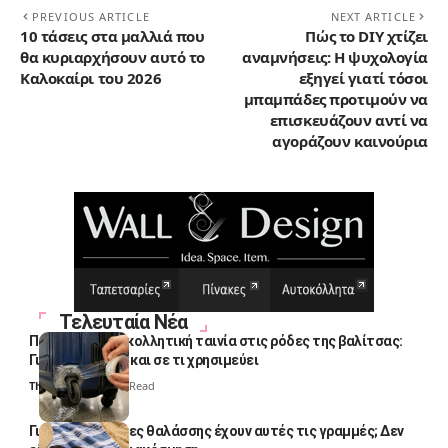
PREVIOUS ARTICLE
NEXT ARTICLE
10 τάσεις στα μαλλιά που
Πώς το DIY χτίζει
θα κυριαρχήσουν αυτό το
αναμνήσεις: Η ψυχολογία
Καλοκαίρι του 2026
εξηγεί γιατί τόσοι
μπαμπάδες προτιμούν να
επισκευάζουν αντί να
αγοράζουν καινούρια
Τελευταία Νέα
Πολλοί βάζουν κολλητική ταινία στις ρόδες της βαλίτσας:
Γιατί το κάνουν και σε τι χρησιμεύει
Thali Ombre
4 Min Read
Γιατί οι πετσέτες θαλάσσης έχουν αυτές τις γραμμές; Δεν