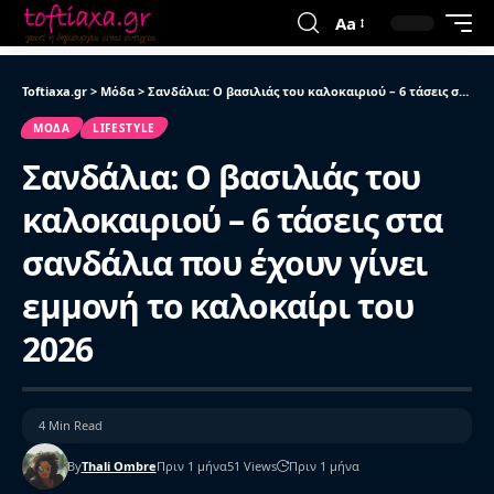
Aa
Toftiaxa.gr
>
Μόδα
>
Σανδάλια: Ο βασιλιάς του καλοκαιριού – 6 τάσεις στα σανδάλια που έχουν γίνει εμμονή το καλοκαίρι του 2026
ΜΌΔΑ
LIFESTYLE
Σανδάλια: Ο βασιλιάς του
καλοκαιριού – 6 τάσεις στα
σανδάλια που έχουν γίνει
εμμονή το καλοκαίρι του
2026
4 Min Read
By
Thali Ombre
Πριν 1 μήνα
51 Views
Πριν 1 μήνα