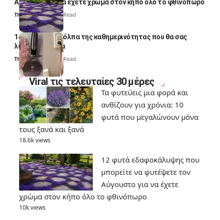
Αύγουστο για να έχετε χρώμα στον κήπο όλο το φθινόπωρο
Thali Ombre
7 Min Read
14 πανέξυπνα κόλπα της καθημερινότητας που θα σας
λύσουν τα χέρια
Thali Ombre
6 Min Read
Viral τις τελευταίες 30 μέρες
Τα φυτεύεις μια φορά και
ανθίζουν για χρόνια: 10
φυτά που μεγαλώνουν μόνα
τους ξανά και ξανά
18.6k views
12 φυτά εδαφοκάλυψης που
μπορείτε να φυτέψετε τον
Αύγουστο για να έχετε
χρώμα στον κήπο όλο το φθινόπωρο
10k views