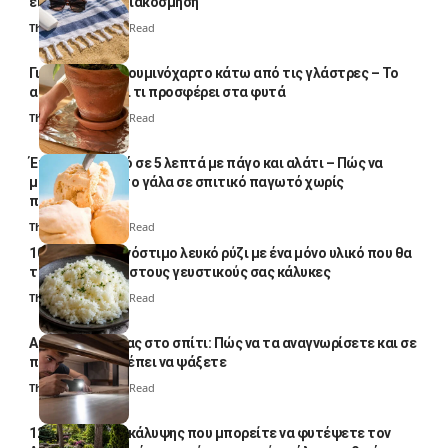
είναι μόνο για διακόσμηση
Thali Ombre
5 Min Read
Γιατί βάζουν αλουμινόχαρτο κάτω από τις γλάστρες – Το
απλό κόλπο και τι προσφέρει στα φυτά
Thali Ombre
4 Min Read
Έτοιμο παγωτό σε 5 λεπτά με πάγο και αλάτι – Πώς να
μετατρέψετε το γάλα σε σπιτικό παγωτό χωρίς
παγωτομηχανή
Thali Ombre
4 Min Read
10 φορές ποιο νόστιμο λευκό ρύζι με ένα μόνο υλικό που θα
το απογειώσει στους γευστικούς σας κάλυκες
Thali Ombre
4 Min Read
Αυγά κατσαρίδας στο σπίτι: Πώς να τα αναγνωρίσετε και σε
ποια σημεία πρέπει να ψάξετε
Thali Ombre
4 Min Read
12 φυτά εδαφοκάλυψης που μπορείτε να φυτέψετε τον