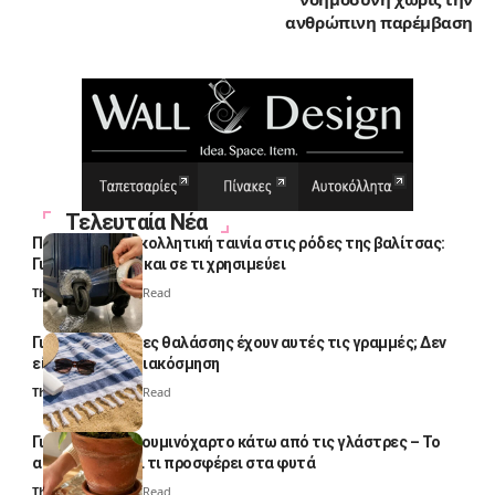
ανθρώπινη παρέμβαση
Τελευταία Νέα
Πολλοί βάζουν κολλητική ταινία στις ρόδες της βαλίτσας:
Γιατί το κάνουν και σε τι χρησιμεύει
Thali Ombre
4 Min Read
Γιατί οι πετσέτες θαλάσσης έχουν αυτές τις γραμμές; Δεν
είναι μόνο για διακόσμηση
Thali Ombre
5 Min Read
Γιατί βάζουν αλουμινόχαρτο κάτω από τις γλάστρες – Το
απλό κόλπο και τι προσφέρει στα φυτά
Thali Ombre
4 Min Read