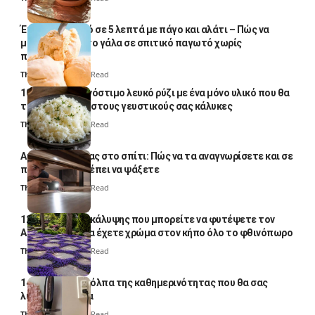
Έτοιμο παγωτό σε 5 λεπτά με πάγο και αλάτι – Πώς να
μετατρέψετε το γάλα σε σπιτικό παγωτό χωρίς
παγωτομηχανή
Thali Ombre
4 Min Read
10 φορές ποιο νόστιμο λευκό ρύζι με ένα μόνο υλικό που θα
το απογειώσει στους γευστικούς σας κάλυκες
Thali Ombre
4 Min Read
Αυγά κατσαρίδας στο σπίτι: Πώς να τα αναγνωρίσετε και σε
ποια σημεία πρέπει να ψάξετε
Thali Ombre
4 Min Read
12 φυτά εδαφοκάλυψης που μπορείτε να φυτέψετε τον
Αύγουστο για να έχετε χρώμα στον κήπο όλο το φθινόπωρο
Thali Ombre
7 Min Read
14 πανέξυπνα κόλπα της καθημερινότητας που θα σας
λύσουν τα χέρια
Thali Ombre
6 Min Read