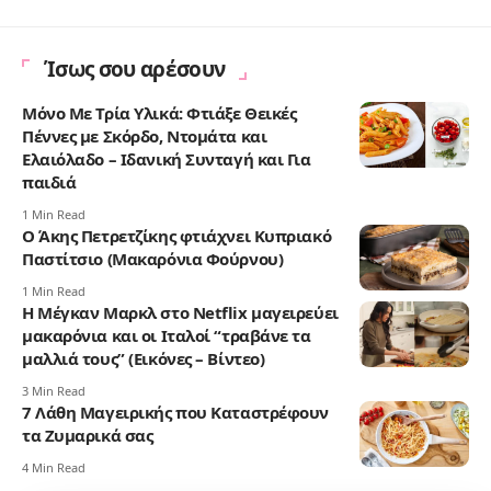
Ίσως σου αρέσουν
Μόνο Με Τρία Υλικά: Φτιάξε Θεικές
Πέννες με Σκόρδο, Ντομάτα και
Ελαιόλαδο – Ιδανική Συνταγή και Για
παιδιά
1 Min Read
Ο Άκης Πετρετζίκης φτιάχνει Κυπριακό
Παστίτσιο (Μακαρόνια Φούρνου)
1 Min Read
Η Μέγκαν Μαρκλ στο Netflix μαγειρεύει
μακαρόνια και οι Ιταλοί “τραβάνε τα
μαλλιά τους” (Εικόνες – Βίντεο)
3 Min Read
7 Λάθη Μαγειρικής που Καταστρέφουν
τα Ζυμαρικά σας
4 Min Read