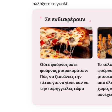
αλλάξετε το γυαλί.
Σε ενδιαφέρουν
Ούτε φούρνος ούτε
Το καλ
φούρνος μικροκυμάτων:
φούρνο
Πώς να ζεστάνεις την
μπουτά
πίτσα για να γίνει σαν να
από όλε
την παρήγγειλες τώρα
χωρίς ν
συνέχε