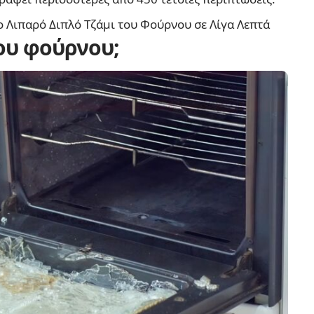
ο Λιπαρό Διπλό Τζάμι του Φούρνου σε Λίγα Λεπτά
του φούρνου;