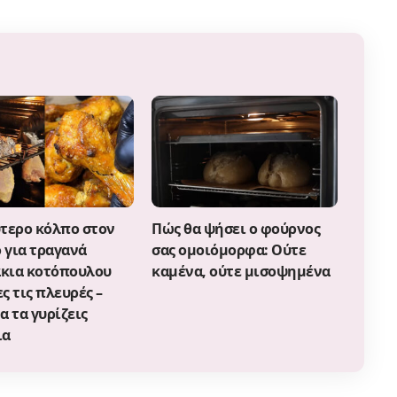
ύτερο κόλπο στον
Πώς θα ψήσει ο φούρνος
 για τραγανά
σας ομοιόμορφα: Ούτε
κια κοτόπουλου
καμένα, ούτε μισοψημένα
ς τις πλευρές –
α τα γυρίζεις
ια