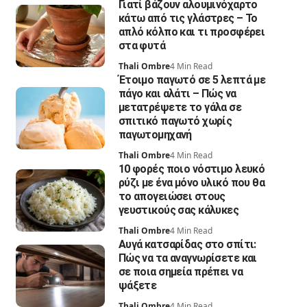
Γιατί βάζουν αλουμινόχαρτο
κάτω από τις γλάστρες – Το
απλό κόλπο και τι προσφέρει
στα φυτά
Thali Ombre
4 Min Read
Έτοιμο παγωτό σε 5 λεπτά με
πάγο και αλάτι – Πώς να
μετατρέψετε το γάλα σε
σπιτικό παγωτό χωρίς
παγωτομηχανή
Thali Ombre
4 Min Read
10 φορές ποιο νόστιμο λευκό
ρύζι με ένα μόνο υλικό που θα
το απογειώσει στους
γευστικούς σας κάλυκες
Thali Ombre
4 Min Read
Αυγά κατσαρίδας στο σπίτι:
Πώς να τα αναγνωρίσετε και
σε ποια σημεία πρέπει να
ψάξετε
Thali Ombre
4 Min Read