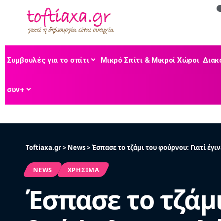
Συμβουλές για το σπίτι
Μικρό Σπίτι & Μικροί Χώροι
Διακ
συν+
Toftiaxa.gr
>
News
>
Έσπασε το τζάμι του φούρνου: Γιατί έγι
NEWS
ΧΡΉΣΙΜΑ
Έσπασε το τζάμι