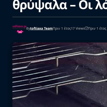
θρύψαλα – Οι λ
By
toftiaxa Team
Πριν 1 έτος
17 Views
Πριν 1 έτος