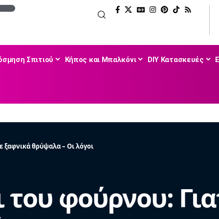
όσμηση Σπιτιού
Κήπος και Μπαλκόνι
DIY Κατασκευές
νε ξαφνικά θρύψαλα – Οι λόγοι
 του φούρνου: Για