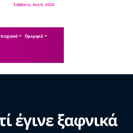
Σάββατο, Αυγ 8, 2026
Εποχιακά
Ομορφιά
τί έγινε ξαφνικά