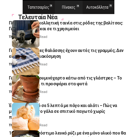
Τελευταία Νέα
Πολλοί βάζουν κολλητική ταινία στις ρόδες της βαλίτσας:
Γιατί το κάνουν και σε τι χρησιμεύει
Thali Ombre
4 Min Read
Γιατί οι πετσέτες θαλάσσης έχουν αυτές τις γραμμές; Δεν
είναι μόνο για διακόσμηση
Thali Ombre
5 Min Read
Γιατί βάζουν αλουμινόχαρτο κάτω από τις γλάστρες – Το
απλό κόλπο και τι προσφέρει στα φυτά
Thali Ombre
4 Min Read
Έτοιμο παγωτό σε 5 λεπτά με πάγο και αλάτι – Πώς να
μετατρέψετε το γάλα σε σπιτικό παγωτό χωρίς
παγωτομηχανή
Thali Ombre
4 Min Read
10 φορές ποιο νόστιμο λευκό ρύζι με ένα μόνο υλικό που θα