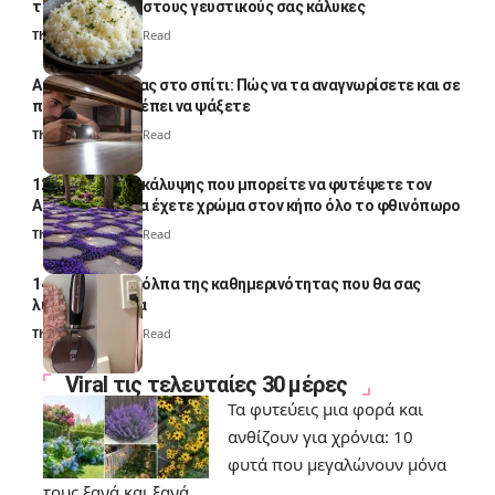
το απογειώσει στους γευστικούς σας κάλυκες
Thali Ombre
4 Min Read
Αυγά κατσαρίδας στο σπίτι: Πώς να τα αναγνωρίσετε και σε
ποια σημεία πρέπει να ψάξετε
Thali Ombre
4 Min Read
12 φυτά εδαφοκάλυψης που μπορείτε να φυτέψετε τον
Αύγουστο για να έχετε χρώμα στον κήπο όλο το φθινόπωρο
Thali Ombre
7 Min Read
14 πανέξυπνα κόλπα της καθημερινότητας που θα σας
λύσουν τα χέρια
Thali Ombre
6 Min Read
Viral τις τελευταίες 30 μέρες
Τα φυτεύεις μια φορά και
ανθίζουν για χρόνια: 10
φυτά που μεγαλώνουν μόνα
τους ξανά και ξανά