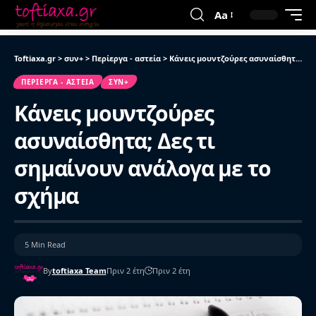
Aa
Toftiaxa.gr
>
συν+
>
Περίεργα - αστεία
>
Κάνεις μουντζούρες ασυναίσθητα; Δες τι σημαίνουν ανάλογα με το σχήμα
ΠΕΡΊΕΡΓΑ - ΑΣΤΕΊΑ
ΣΥΝ+
Κάνεις μουντζούρες
ασυναίσθητα; Δες τι
σημαίνουν ανάλογα με το
σχήμα
5 Min Read
By
toftiaxa Team
Πριν 2 έτη
Πριν 2 έτη