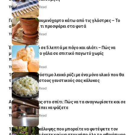
Thali Ombre
5 Min Read
Γιατί βάζουν αλουμινόχαρτο κάτω από τις γλάστρες – Το
απλό κόλπο και τι προσφέρει στα φυτά
Thali Ombre
4 Min Read
Έτοιμο παγωτό σε 5 λεπτά με πάγο και αλάτι – Πώς να
μετατρέψετε το γάλα σε σπιτικό παγωτό χωρίς
παγωτομηχανή
Thali Ombre
4 Min Read
10 φορές ποιο νόστιμο λευκό ρύζι με ένα μόνο υλικό που θα
το απογειώσει στους γευστικούς σας κάλυκες
Thali Ombre
4 Min Read
Αυγά κατσαρίδας στο σπίτι: Πώς να τα αναγνωρίσετε και σε
ποια σημεία πρέπει να ψάξετε
Thali Ombre
4 Min Read
12 φυτά εδαφοκάλυψης που μπορείτε να φυτέψετε τον
Αύγουστο για να έχετε χρώμα στον κήπο όλο το φθινόπωρο