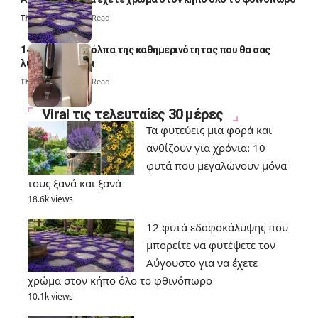
Thali Ombre
7 Min Read
14 πανέξυπνα κόλπα της καθημερινότητας που θα σας
λύσουν τα χέρια
Thali Ombre
6 Min Read
Viral τις τελευταίες 30 μέρες
Τα φυτεύεις μια φορά και
ανθίζουν για χρόνια: 10
φυτά που μεγαλώνουν μόνα
τους ξανά και ξανά
18.6k views
12 φυτά εδαφοκάλυψης που
μπορείτε να φυτέψετε τον
Αύγουστο για να έχετε
χρώμα στον κήπο όλο το φθινόπωρο
10.1k views