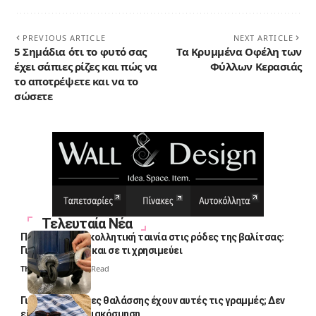
PREVIOUS ARTICLE
NEXT ARTICLE
5 Σημάδια ότι το φυτό σας
Τα Κρυμμένα Οφέλη των
έχει σάπιες ρίζες και πώς να
Φύλλων Κερασιάς
το αποτρέψετε και να το
σώσετε
Τελευταία Νέα
Πολλοί βάζουν κολλητική ταινία στις ρόδες της βαλίτσας:
Γιατί το κάνουν και σε τι χρησιμεύει
Thali Ombre
4 Min Read
Γιατί οι πετσέτες θαλάσσης έχουν αυτές τις γραμμές; Δεν
είναι μόνο για διακόσμηση